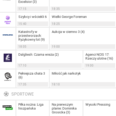
Excelsior (3)
17:15
18:35
Szybcy i wściekli 6
Wielki George Foreman
15:40
18:25
Katastrofy w
Aukcja w ciemno 3 (4)
przestworzach:
Ryzykowny lot (9)
18:05
19:00
Dalgliesh: Czarna wieża (2)
Agenci NCIS 17:
Rzeczy ulotne (16)
17:10
19:00
Pełniejsza chata 3
Miłość jak narkotyk
(6)
17:35
18:10
SPORTOWE
Piłka nożna: Liga
Na pierwszym
Wysoki Pressing
hiszpańska
planie: Dominika
Grosicka (3)