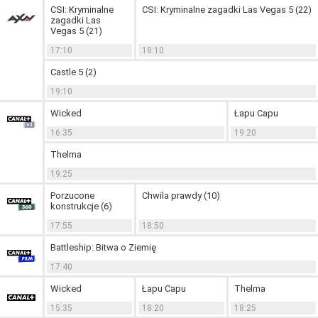
CSI: Kryminalne
CSI: Kryminalne zagadki Las Vegas 5 (22)
zagadki Las
Vegas 5 (21)
17:10
18:10
Castle 5 (2)
19:10
Wicked
Łapu Capu
16:35
19:20
Thelma
19:25
Porzucone
Chwila prawdy (10)
konstrukcje (6)
17:55
18:50
Battleship: Bitwa o Ziemię
17:40
Wicked
Łapu Capu
Thelma
15:35
18:20
18:25