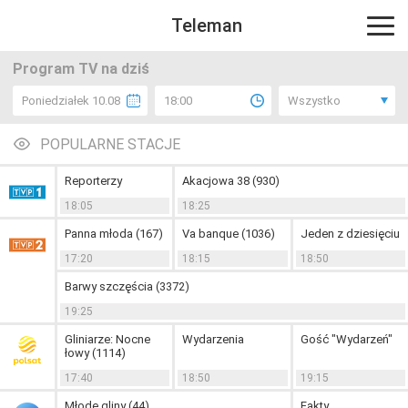
Teleman
Program TV na dziś
Poniedziałek 10.08
18:00
Wszystko
POPULARNE STACJE
Reporterzy
Akacjowa 38 (930)
18:05
18:25
Panna młoda (167)
Va banque (1036)
Jeden z dziesięciu
17:20
18:15
18:50
Barwy szczęścia (3372)
19:25
Gliniarze: Nocne
Wydarzenia
Gość "Wydarzeń"
łowy (1114)
17:40
18:50
19:15
Młode gliny (44)
Fakty