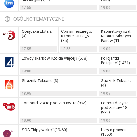
17:55
19:00
OGÓLNOTEMATYCZNE
Gorączka złota 2
Coś śmiesznego:
Kabaretowy szał:
(3)
Kabaret Jurki_5
Kabaret Młodych
(35)
Panów (11)
17:55
18:55
19:00
Łowcy skarbów. Kto da więcej? (538)
Policjantki i
Policjanci (1421)
18:00
19:00
Strażnik Teksasu (3)
Strażnik Teksasu
(4)
18:05
19:05
Lombard. Życie pod zastaw 18 (992)
Lombard. Życie
pod zastaw 18
(993)
18:00
19:00
SOS Ekipy w akcji (39/60)
Ukryta prawda
(1550)