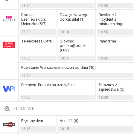
18:00
19:00
Rodzina
Dźwięk Nowego
Rawhide 2:
Leśniewskich:
Jorku: Bilal (1)
Incydent z
Ucieczka (5/7)
mistrzem ringu
(26)
17:30
18:10
18:55
Teleexpress Extra
Słownik
Panorama
polsko@polski
(689)
17:50
18:15
18:45
Powstanie Warszawskie dzień po dniu (10)
19:20
Premiera: Przepis na szczęście
Strażacy z
sąsiedztwa (5)
17:00
19:00
FILMOWE
Błękitny dym
Vera 11 (6)
16:15
18:15