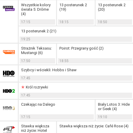
Wszystkie kolory
13 posterunek 2
13 posterunek 2
świata 5: Drôme
(19)
(20)
(4)
17:15
18:15
18:50
13 posterunek 2 (21)
19:25
Strażnik Teksasu:
Poirot: Przegrany gość (2)
Mustangi (6)
17:50
18:55
Szybcy i wściekli: Hobbs i Shaw
17:45
Król rozrywki
17:45
Czekając na Dalego
Biały Lotos 3: Hide
or Seek (4)
17:15
19:10
Stawka większa
Stawka większa niż życie: Café Rose (4)
niż życie: Hotel