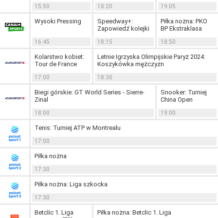
15:50
18:20
19:05
Wysoki Pressing
Speedway+:
Piłka nożna: PKO
Zapowiedź kolejki
BP Ekstraklasa
16:45
18:15
18:50
Kolarstwo kobiet:
Letnie Igrzyska Olimpijskie Paryż 2024:
Tour de France
Koszykówka mężczyzn
17:00
18:30
Biegi górskie: GT World Series - Sierre-
Snooker: Turniej
Zinal
China Open
18:00
19:00
Tenis: Turniej ATP w Montrealu
17:00
Piłka nożna
17:30
Piłka nożna: Liga szkocka
17:30
Betclic 1. Liga
Piłka nożna: Betclic 1. Liga