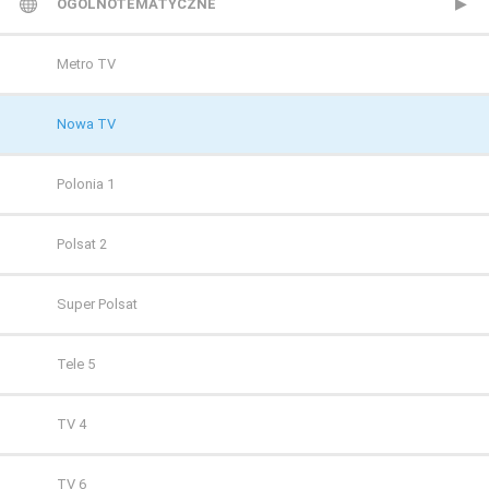
TVP 1
OGÓLNOTEMATYCZNE
TVP 2
Metro TV
Polsat
Nowa TV
TVN
Polonia 1
Polsat 2
Super Polsat
Tele 5
TV 4
TV 6