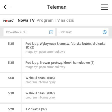
Teleman
Nowa TV
Program TV na dziś
Czwartek 6.08
Od teraz
5:35
Pod lupą: Wykrywacz kłamstw, fabryka butów, drukarka
3D (2)
magazyn popularnonaukowy
5:35
Pod lupą: Browar, protezy, klocki hamulcowe (5)
magazyn popularnonaukowy
6:00
Wehikuł czasu (806)
program informacyjny
6:10
Wehikuł czasu (807)
program informacyjny
6:20
TV okazje (37)