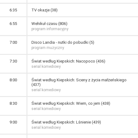
6:35
TV okazje (38)
6:55
Wehikuł czasu (806)
program informacyjny
7:00
Disco Landia - nutki do pobudki (5)
program muzyczny
7:30
Świat według Kiepskich: Nacopoco (436)
serial komediowy
8:00
Świat według Kiepskich: Sceny z życia małżeńskiego
(437)
serial komediowy
8:30
Świat według Kiepskich: Wiem, co jem (438)
serial komediowy
9:00
Świat według Kiepskich: Lśnienie (439)
serial komediowy