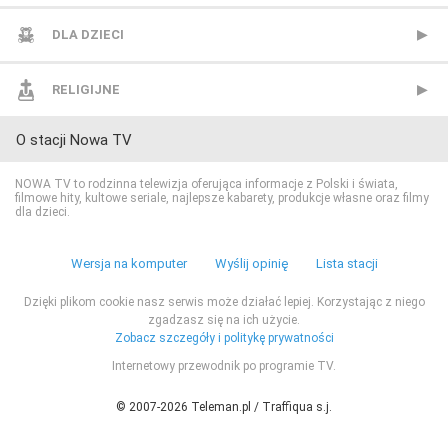
AXN Black
CANAL+ Sport 3
TVN24 Biznes i Świat
CANAL+ Dokument
Mezzo
BBC Lifestyle
DLA DZIECI
AXN Spin
CANAL+ Sport 4
TVP Info
CBS Reality
MTV Polska
CANAL+ Domo
Cartoon Network
RELIGIJNE
O stacji Nowa TV
AXN White
CANAL+ Sport 5
Wydarzenia 24
CI Polsat
TVP Rozrywka
CANAL+ Kuchnia
Cartoonito
TV Trwam
NOWA TV to rodzinna telewizja oferująca informacje z Polski i świata,
filmowe hity, kultowe seriale, najlepsze kabarety, produkcje własne oraz filmy
BBC First
Eleven Sports 1
Discovery Channel
Food Network
Disney Channel
dla dzieci.
CANAL+ 1
Eleven Sports 2
Discovery Historia
HGTV
Disney Junior
Wersja na komputer
Wyślij opinię
Lista stacji
Dzięki plikom cookie nasz serwis może działać lepiej. Korzystając z niego
CANAL+ 360
Eleven Sports 3
Discovery Life
Lifetime
Disney XD
zgadzasz się na ich użycie.
Zobacz szczegóły i politykę prywatności
CANAL+ 4K Ultra HD
Eleven Sports 4
Discovery Science
Polsat Cafe
MiniMini+
Internetowy przewodnik po programie TV.
© 2007-2026 Teleman.pl / Traffiqua s.j.
CANAL+ Film
Eurosport 1
DTX (d. Discovery Turbo Xtra)
Polsat Games
Nickelodeon