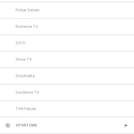
Polsat Seriale
Romance TV
SCI FI
Show TV
Stopklatka
Sundance TV
TVN Fabuła
TVP Seriale
SPORTOWE