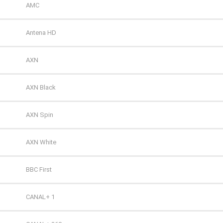
Polsat 2
AMC
Super Polsat
Antena HD
Tele 5
AXN
TV 4
AXN Black
TV 6
AXN Spin
TV Puls
AXN White
TV Puls 2
BBC First
TVN 7
CANAL+ 1