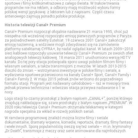
sportowe i filmy krótkometrażowe z całego świata. W trakcie trwania
Eleven Sports 2
Discovery Historia
HGTV
Disney Junior
programów nie ma reklam, a odbiorcy mają możliwość wyboru formy
polskiej wersji językowej: z lektorem lub z napisami. Część czasu
antenowego zajmują ponadto polskie produkcje.
Eleven Sports 3
Discovery Life
Lifetime
Disney XD
Historia telewizji Canal+ Premium
Canal+ Premium rozpoczął oficjalnie nadawanie 21 marca 1995, choć już
niespełna rok wcześniej rozpoczęto emisję pierwszych programów z Paryża
Eleven Sports 4
Discovery Science
Polsat Cafe
MiniMini+
za pośrednictwem satelity Eutelsat. 19 czerwca 2001 Canal+ zakończył
emisję naziemną, a widzowie mogli zdecydować się na zamówienie
platformy satelitarnej CYFRA+, by nadal oglądać kanał. W latach 2009–2010
sieci kablowe rozpoczęły usuwanie telewizji Canal+ Premium ze swoich ofert
Eurosport 1
DTX (d. Discovery Turbo Xtra)
Polsat Games
Nickelodeon
analogowych telewizji kablowej. 18 marca 2011 uruchomiono wersję HDTV
kanału. Do tej pory stacja poświęcała sporo uwagi polskim filmom filmy i
własnym serialom, a także transmisjom z meczów. W latach 2013-2015
doszło do zmian – wstrzymano inwestycje w polskie filmy i seriale, a
Eurosport 2
Fokus TV
Polsat Play
Nicktoons
wydarzenia sportowe przeniesiono na kanały Canal+ Sport, Canal+ Family i
Canal+ Family 2. W maju 2015 jednak znów wrócono do poprzedniego
formatu stacji. Program jest nadawany całodobowo – raz w miesięcy trwa
jednak przerwa techniczna i wówczas stacja przerywa nadawanie o 1 w
Extreme Sports Channel
HISTORY
Polsat Rodzina
TVP ABC
nocy.
Logo stacji to czarny prostokąt z białym napisem „CANAL+”, poniżej którego
znajdują nakładające się, szare prostokąty z białym napisem „PREMIUM”. W
Polsat Sport 1
HISTORY 2
TLC
2020 roku telewizja Canal+ Premium otrzymała telekamerę w kategorii
nagroda specjalna za wkład w rozwój polskich seriali.
W ramówce programowej znaleźć można liczne filmy i seriale
dokumentalne, dramaty wojenne, komedie, reportaże, dramaty, filmy fantasy
Polsat Sport 2
ID
TTV
i wiele innych. Sporą popularnością cieszą się też seriale – m.in. kryminalny
„Dr Death”, transmisje z meczy oraz serie animowane dla najmłodszych.