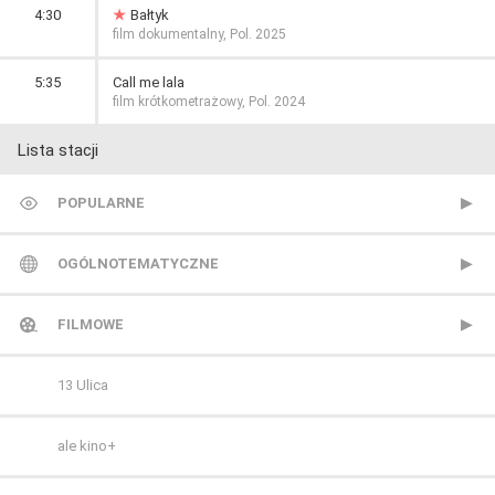
4:30
Bałtyk
film dokumentalny, Pol. 2025
5:35
Call me lala
film krótkometrażowy, Pol. 2024
Lista stacji
POPULARNE
TVP 1
OGÓLNOTEMATYCZNE
TVP 2
Metro TV
FILMOWE
Polsat
Nowa TV
13 Ulica
TVN
Polonia 1
ale kino+