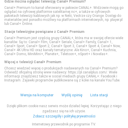
Gdzie można oglądać telewizję Canal+ Premium?
Polsat Sport 3
Nat Geo People
TVN Style
Canal+ Premium to kanał oferowany w pakiecie CANAL+. Widzowie mogą go
oglądać na cyfrowej platformie satelitarnej nc+, a także w cyfrowych
pakietach telewizji kablowych jak np. w Netii, Vectrze czy Orange. Dostęp do
Polsat Sport Extra 1
National Geographic
TVN Turbo
materiałów jest ponadto możliwy na platformach internetowych, np. player.pl
lub Canal+ Online.
Stacje telewizyjne powiązane z Canal+ Premium
Polsat Sport Extra 2
National Geographic Wild
TVP Kobieta
Canal+ Premium jest częścią grupy CANAL+, która ma w swojej ofercie wiele
kanałów. Są to: Canal+ Film, Canal+ Seriale, Canal+ Family, Canal+ 1,
Canal+ Sport, Canal+ Sport 2, Canal+ Sport 3, Canal+ Sport 4, Canal+ Now,
Polsat Sport Extra 3
PLANETE+
Canal+ 4K Ultra HD oraz kanały tematyczne: Ale Kino+, Canal+ Kuchnia,
Canal+ Domo, MiniMini+, Planete+, Teletoon+, nSport+ i Novelas+.
Więcej o telewizji Canal+ Premium
Polsat Sport Extra 4
Polsat Doku
Chcesz wiedzieć więcej o produkcjach nadawanych na Canal+ Premium?
Odwiedź oficjalną stronę www nadawcy: https://pl.canalplus.com/. Wiele
informacji znajdziesz także w social mediach grupy CANAL+: Facebook i
Instagram. Zajawki programów publikowane są z kolei na kanale YouTube.
Polsat Sport Fight
Polsat Viasat Explore
Wersja na komputer
Wyślij opinię
Lista stacji
Polsat Sport Premium 1
Polsat Viasat History
Dzięki plikom cookie nasz serwis może działać lepiej. Korzystając z niego
zgadzasz się na ich użycie.
Polsat Sport Premium 2
Polsat Viasat Nature
Zobacz szczegóły i politykę prywatności
Internetowy przewodnik po programie TV.