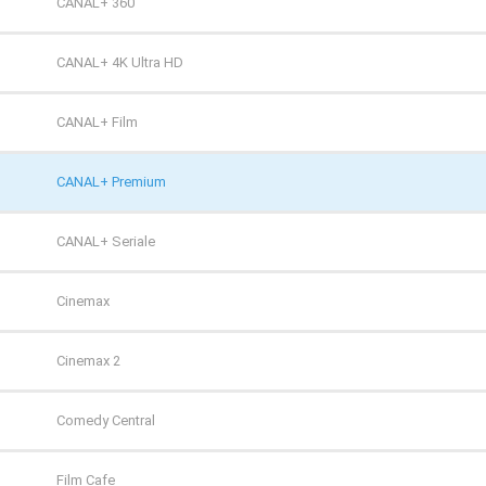
TVP HD
CANAL+ 360
TVP Kultura
CANAL+ 4K Ultra HD
TVP Kultura 2
CANAL+ Film
TVP Polonia
CANAL+ Premium
TVS
CANAL+ Seriale
WP
Cinemax
ZOOM
Cinemax 2
Comedy Central
Film Cafe