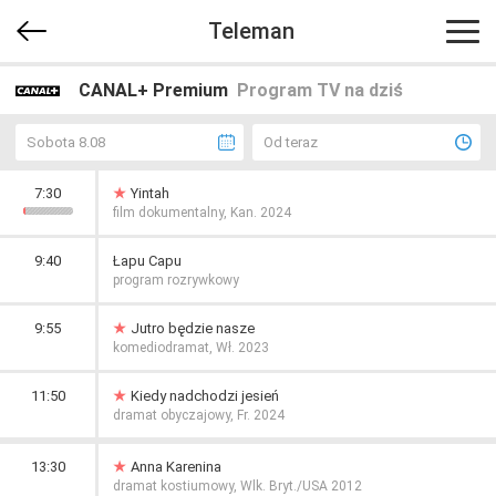
Teleman
CANAL+ Premium
Program TV na dziś
Sobota 8.08
Od teraz
7:30
Yintah
film dokumentalny, Kan. 2024
9:40
Łapu Capu
program rozrywkowy
9:55
Jutro będzie nasze
komediodramat, Wł. 2023
11:50
Kiedy nadchodzi jesień
dramat obyczajowy, Fr. 2024
13:30
Anna Karenina
dramat kostiumowy, Wlk. Bryt./USA 2012