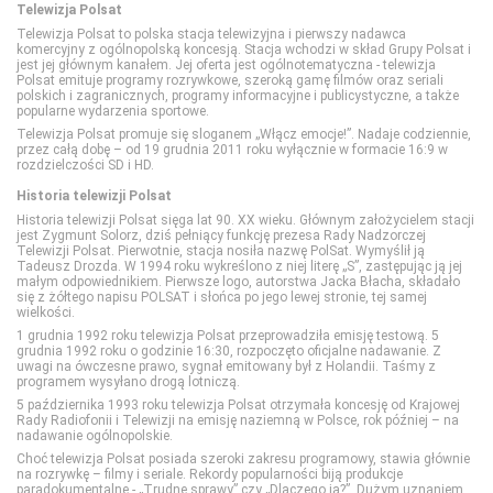
Telewizja Polsat
TV Puls 2
BBC First
Eleven Sports 1
Discovery Channel
Food Network
Disney Channel
Telewizja Polsat to polska stacja telewizyjna i pierwszy nadawca
komercyjny z ogólnopolską koncesją. Stacja wchodzi w skład Grupy Polsat i
jest jej głównym kanałem. Jej oferta jest ogólnotematyczna - telewizja
Polsat emituje programy rozrywkowe, szeroką gamę filmów oraz seriali
TVN 7
CANAL+ 1
Eleven Sports 2
Discovery Historia
HGTV
Disney Junior
polskich i zagranicznych, programy informacyjne i publicystyczne, a także
popularne wydarzenia sportowe.
Telewizja Polsat promuje się sloganem „Włącz emocje!”. Nadaje codziennie,
TVP HD
CANAL+ 360
Eleven Sports 3
Discovery Life
Lifetime
Disney XD
przez całą dobę – od 19 grudnia 2011 roku wyłącznie w formacie 16:9 w
rozdzielczości SD i HD.
Historia telewizji Polsat
TVP Kultura
CANAL+ 4K Ultra HD
Eleven Sports 4
Discovery Science
Polsat Cafe
MiniMini+
Historia telewizji Polsat sięga lat 90. XX wieku. Głównym założycielem stacji
jest Zygmunt Solorz, dziś pełniący funkcję prezesa Rady Nadzorczej
Telewizji Polsat. Pierwotnie, stacja nosiła nazwę PolSat. Wymyślił ją
Tadeusz Drozda. W 1994 roku wykreślono z niej literę „S”, zastępując ją jej
TVP Kultura 2
CANAL+ Film
Eurosport 1
DTX (d. Discovery Turbo Xtra)
Polsat Games
Nickelodeon
małym odpowiednikiem. Pierwsze logo, autorstwa Jacka Błacha, składało
się z żółtego napisu POLSAT i słońca po jego lewej stronie, tej samej
wielkości.
TVP Polonia
CANAL+ Premium
Eurosport 2
Fokus TV
Polsat Play
Nicktoons
1 grudnia 1992 roku telewizja Polsat przeprowadziła emisję testową. 5
grudnia 1992 roku o godzinie 16:30, rozpoczęto oficjalne nadawanie. Z
uwagi na ówczesne prawo, sygnał emitowany był z Holandii. Taśmy z
programem wysyłano drogą lotniczą.
TVS
CANAL+ Seriale
Extreme Sports Channel
HISTORY
Polsat Rodzina
TVP ABC
5 października 1993 roku telewizja Polsat otrzymała koncesję od Krajowej
Rady Radiofonii i Telewizji na emisję naziemną w Polsce, rok później – na
nadawanie ogólnopolskie.
WP
Cinemax
Polsat Sport 1
HISTORY 2
TLC
Choć telewizja Polsat posiada szeroki zakresu programowy, stawia głównie
na rozrywkę – filmy i seriale. Rekordy popularności biją produkcje
paradokumentalne - „Trudne sprawy” czy „Dlaczego ja?”. Dużym uznaniem