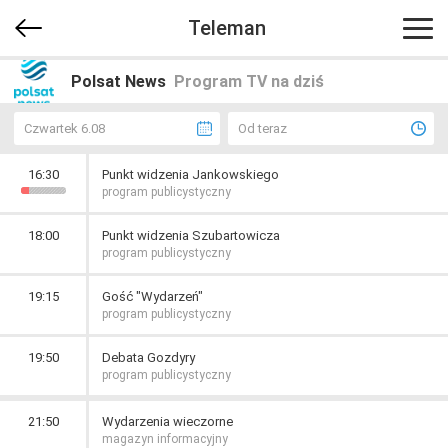
Teleman
Polsat News
Program TV na dziś
Czwartek 6.08
Od teraz
16:30
Punkt widzenia Jankowskiego
program publicystyczny
18:00
Punkt widzenia Szubartowicza
program publicystyczny
19:15
Gość "Wydarzeń"
program publicystyczny
19:50
Debata Gozdyry
program publicystyczny
21:50
Wydarzenia wieczorne
magazyn informacyjny