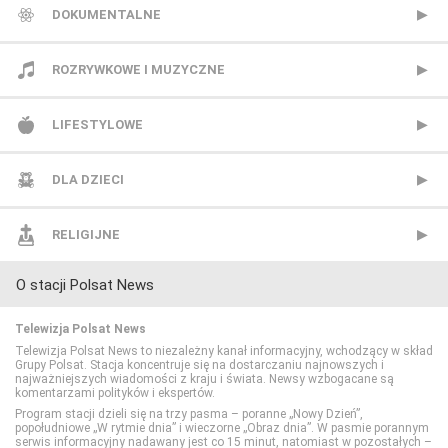
TV Puls 2
BBC First
Eleven Sports 1
DOKUMENTALNE
TVN 7
CANAL+ 1
Eleven Sports 2
Animal Planet
ROZRYWKOWE I MUZYCZNE
TVP HD
CANAL+ 360
Eleven Sports 3
BBC Earth
BBC Brit
LIFESTYLOWE
TVP Kultura
CANAL+ 4K Ultra HD
Eleven Sports 4
CANAL+ Dokument
Mezzo
BBC Lifestyle
DLA DZIECI
TVP Kultura 2
CANAL+ Film
Eurosport 1
CBS Reality
MTV Polska
CANAL+ Domo
Cartoon Network
RELIGIJNE
O stacji Polsat News
TVP Polonia
CANAL+ Premium
Eurosport 2
CI Polsat
TVP Rozrywka
CANAL+ Kuchnia
Cartoonito
TV Trwam
Telewizja Polsat News
TVS
CANAL+ Seriale
Extreme Sports Channel
Discovery Channel
Food Network
Disney Channel
Telewizja Polsat News to niezależny kanał informacyjny, wchodzący w skład
Grupy Polsat. Stacja koncentruje się na dostarczaniu najnowszych i
najważniejszych wiadomości z kraju i świata. Newsy wzbogacane są
komentarzami polityków i ekspertów.
WP
Cinemax
Polsat Sport 1
Discovery Historia
HGTV
Disney Junior
Program stacji dzieli się na trzy pasma – poranne „Nowy Dzień”,
popołudniowe „W rytmie dnia” i wieczorne „Obraz dnia”. W pasmie porannym
serwis informacyjny nadawany jest co 15 minut, natomiast w pozostałych –