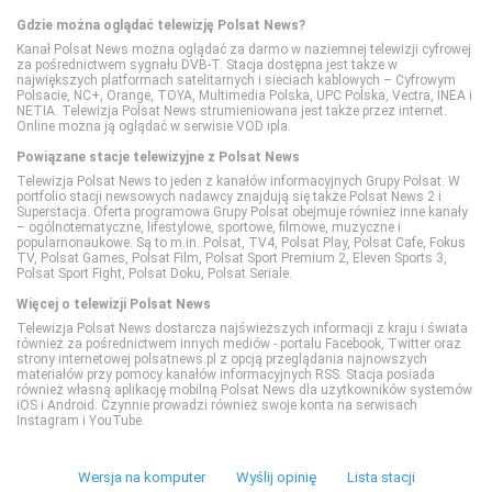
Gdzie można oglądać telewizję Polsat News?
Kanał Polsat News można oglądać za darmo w naziemnej telewizji cyfrowej
FX
SportKlub
National Geographic Wild
TVP Kobieta
za pośrednictwem sygnału DVB-T. Stacja dostępna jest także w
największych platformach satelitarnych i sieciach kablowych – Cyfrowym
Polsacie, NC+, Orange, TOYA, Multimedia Polska, UPC Polska, Vectra, INEA i
NETIA. Telewizja Polsat News strumieniowana jest także przez internet.
FX Comedy
TVP Sport
PLANETE+
Online można ją oglądać w serwisie VOD ipla.
Powiązane stacje telewizyjne z Polsat News
HBO
Polsat Doku
Telewizja Polsat News to jeden z kanałów informacyjnych Grupy Polsat. W
portfolio stacji newsowych nadawcy znajdują się także Polsat News 2 i
Superstacja. Oferta programowa Grupy Polsat obejmuje również inne kanały
– ogólnotematyczne, lifestylowe, sportowe, filmowe, muzyczne i
HBO 2
Polsat Viasat Explore
popularnonaukowe. Są to m.in. Polsat, TV4, Polsat Play, Polsat Cafe, Fokus
TV, Polsat Games, Polsat Film, Polsat Sport Premium 2, Eleven Sports 3,
Polsat Sport Fight, Polsat Doku, Polsat Seriale.
HBO 3
Polsat Viasat History
Więcej o telewizji Polsat News
Telewizja Polsat News dostarcza najświeższych informacji z kraju i świata
również za pośrednictwem innych mediów - portalu Facebook, Twitter oraz
strony internetowej polsatnews.pl z opcją przeglądania najnowszych
Kino Polska
Polsat Viasat Nature
materiałów przy pomocy kanałów informacyjnych RSS. Stacja posiada
również własną aplikację mobilną Polsat News dla użytkowników systemów
iOS i Android. Czynnie prowadzi również swoje konta na serwisach
Instagram i YouTube.
Paramount Network
Travel
Wersja na komputer
Wyślij opinię
Lista stacji
Polsat Comedy Central Extra
TVP Dokument