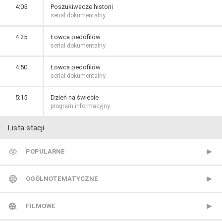
4:05
Poszukiwacze historii
serial dokumentalny
4:25
Łowca pedofilów
serial dokumentalny
4:50
Łowca pedofilów
serial dokumentalny
5:15
Dzień na świecie
program informacyjny
Lista stacji
POPULARNE
TVP 1
OGÓLNOTEMATYCZNE
TVP 2
Metro TV
FILMOWE