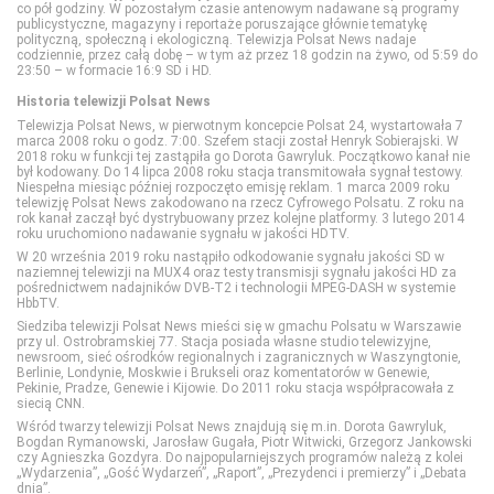
ZOOM
Cinemax 2
Polsat Sport 2
Discovery Life
Lifetime
Disney XD
co pół godziny. W pozostałym czasie antenowym nadawane są programy
publicystyczne, magazyny i reportaże poruszające głównie tematykę
polityczną, społeczną i ekologiczną. Telewizja Polsat News nadaje
codziennie, przez całą dobę – w tym aż przez 18 godzin na żywo, od 5:59 do
Comedy Central
Polsat Sport 3
Discovery Science
Polsat Cafe
MiniMini+
23:50 – w formacie 16:9 SD i HD.
Historia telewizji Polsat News
Telewizja Polsat News, w pierwotnym koncepcie Polsat 24, wystartowała 7
Film Cafe
Polsat Sport Extra 1
DTX (d. Discovery Turbo Xtra)
Polsat Games
Nickelodeon
marca 2008 roku o godz. 7:00. Szefem stacji został Henryk Sobierajski. W
2018 roku w funkcji tej zastąpiła go Dorota Gawryluk. Początkowo kanał nie
był kodowany. Do 14 lipca 2008 roku stacja transmitowała sygnał testowy.
Niespełna miesiąc później rozpoczęto emisję reklam. 1 marca 2009 roku
FILMBOX+ Action
Polsat Sport Extra 2
Fokus TV
Polsat Play
Nicktoons
telewizję Polsat News zakodowano na rzecz Cyfrowego Polsatu. Z roku na
rok kanał zaczął być dystrybuowany przez kolejne platformy. 3 lutego 2014
roku uruchomiono nadawanie sygnału w jakości HDTV.
FILMBOX+ Comedy
Polsat Sport Extra 3
HISTORY
Polsat Rodzina
TVP ABC
W 20 września 2019 roku nastąpiło odkodowanie sygnału jakości SD w
naziemnej telewizji na MUX4 oraz testy transmisji sygnału jakości HD za
pośrednictwem nadajników DVB-T2 i technologii MPEG-DASH w systemie
HbbTV.
FILMBOX+ Emotion
Polsat Sport Extra 4
HISTORY 2
TLC
Siedziba telewizji Polsat News mieści się w gmachu Polsatu w Warszawie
przy ul. Ostrobramskiej 77. Stacja posiada własne studio telewizyjne,
newsroom, sieć ośrodków regionalnych i zagranicznych w Waszyngtonie,
FILMBOX+ Festival
Polsat Sport Fight
ID
TTV
Berlinie, Londynie, Moskwie i Brukseli oraz komentatorów w Genewie,
Pekinie, Pradze, Genewie i Kijowie. Do 2011 roku stacja współpracowała z
siecią CNN.
Wśród twarzy telewizji Polsat News znajdują się m.in. Dorota Gawryluk,
FILMBOX+ Hits
Polsat Sport Premium 1
Nat Geo People
TVN Style
Bogdan Rymanowski, Jarosław Gugała, Piotr Witwicki, Grzegorz Jankowski
czy Agnieszka Gozdyra. Do najpopularniejszych programów należą z kolei
„Wydarzenia”, „Gość Wydarzeń”, „Raport”, „Prezydenci i premierzy” i „Debata
dnia”.
FILMBOX+ One
Polsat Sport Premium 2
National Geographic
TVN Turbo