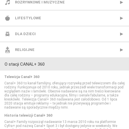
CANAL+ Sport
Republika
Animal Planet
ROZRYWKOWE I MUZYCZNE
CANAL+ Sport 2
TVN24
BBC Earth
BBC Brit
LIFESTYLOWE
CANAL+ Sport 3
TVN24 Biznes i Świat
CANAL+ Dokument
Mezzo
BBC Lifestyle
DLA DZIECI
CANAL+ Sport 4
TVP Info
CBS Reality
MTV Polska
CANAL+ Domo
Cartoon Network
RELIGIJNE
O stacji CANAL+ 360
CANAL+ Sport 5
Wydarzenia 24
CI Polsat
TVP Rozrywka
CANAL+ Kuchnia
Cartoonito
TV Trwam
Telewizja Canal+ 360
Eleven Sports 1
Discovery Channel
Food Network
Disney Channel
Canal+ 360 to kanał familijny, oferujący rozrywkę przed telewizorem dla całej
rodziny. Funkcjonuje od 2010 roku, jednak przeszedł wiele transformacji pod
względem nazw i ramówki. Obecnie nadawane są na nim treści kierowane
dla całej rodziny – programy edukacyjne, filmy i seriale fabularne, a także
Eleven Sports 2
Discovery Historia
HGTV
Disney Junior
kreskówki. Telewizja Canal+ 360 nadawana jest całodobowo. Od 1 lipca
2020 stacja emituje reklamy – te jednak nie przerywają programów i
nadawane są sporadycznie między nimi.
Eleven Sports 3
Discovery Life
Lifetime
Disney XD
Historia telewizji Canal+ 360
Canal+ Family rozpoczął nadawanie 13 marca 2010 roku na platformie
Cyfra+ pod nazwą Canal+ Sport 3 i był dostępny jedynie w weekendy. We
Eleven Sports 4
Discovery Science
Polsat Cafe
MiniMini+