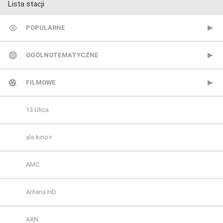
Lista stacji
POPULARNE
TVP 1
OGÓLNOTEMATYCZNE
TVP 2
Metro TV
FILMOWE
Polsat
Nowa TV
13 Ulica
TVN
Polonia 1
ale kino+
Polsat 2
AMC
Super Polsat
Antena HD
Tele 5
AXN