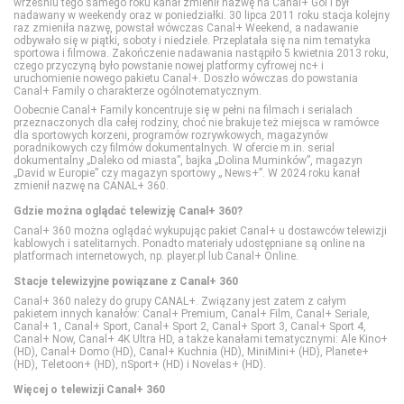
wrześniu tego samego roku kanał zmienił nazwę na Canal+ Gol i był
nadawany w weekendy oraz w poniedziałki. 30 lipca 2011 roku stacja kolejny
raz zmieniła nazwę, powstał wówczas Canal+ Weekend, a nadawanie
odbywało się w piątki, soboty i niedziele. Przeplatała się na nim tematyka
Eurosport 1
DTX (d. Discovery Turbo Xtra)
Polsat Games
Nickelodeon
sportowa i filmowa. Zakończenie nadawania nastąpiło 5 kwietnia 2013 roku,
czego przyczyną było powstanie nowej platformy cyfrowej nc+ i
uruchomienie nowego pakietu Canal+. Doszło wówczas do powstania
Canal+ Family o charakterze ogólnotematycznym.
Eurosport 2
Fokus TV
Polsat Play
Nicktoons
Oobecnie Canal+ Family koncentruje się w pełni na filmach i serialach
przeznaczonych dla całej rodziny, choć nie brakuje też miejsca w ramówce
dla sportowych korzeni, programów rozrywkowych, magazynów
poradnikowych czy filmów dokumentalnych. W ofercie m.in. serial
Extreme Sports Channel
HISTORY
Polsat Rodzina
TVP ABC
dokumentalny „Daleko od miasta”, bajka „Dolina Muminków”, magazyn
„David w Europie” czy magazyn sportowy „ News+”. W 2024 roku kanał
zmienił nazwę na CANAL+ 360.
Polsat Sport 1
HISTORY 2
TLC
Gdzie można oglądać telewizję Canal+ 360?
Canal+ 360 można oglądać wykupując pakiet Canal+ u dostawców telewizji
kablowych i satelitarnych. Ponadto materiały udostępniane są online na
Polsat Sport 2
ID
TTV
platformach internetowych, np. player.pl lub Canal+ Online.
Stacje telewizyjne powiązane z Canal+ 360
Polsat Sport 3
Nat Geo People
TVN Style
Canal+ 360 należy do grupy CANAL+. Związany jest zatem z całym
pakietem innych kanałów: Canal+ Premium, Canal+ Film, Canal+ Seriale,
Canal+ 1, Canal+ Sport, Canal+ Sport 2, Canal+ Sport 3, Canal+ Sport 4,
Canal+ Now, Canal+ 4K Ultra HD, a także kanałami tematycznymi: Ale Kino+
Polsat Sport Extra 1
National Geographic
TVN Turbo
(HD), Canal+ Domo (HD), Canal+ Kuchnia (HD), MiniMini+ (HD), Planete+
(HD), Teletoon+ (HD), nSport+ (HD) i Novelas+ (HD).
Więcej o telewizji Canal+ 360
Polsat Sport Extra 2
National Geographic Wild
TVP Kobieta