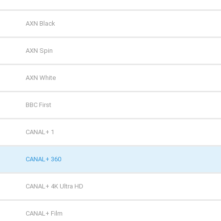
TV 4
AXN Black
TV 6
AXN Spin
TV Puls
AXN White
TV Puls 2
BBC First
TVN 7
CANAL+ 1
TVP HD
CANAL+ 360
TVP Kultura
CANAL+ 4K Ultra HD
TVP Kultura 2
CANAL+ Film