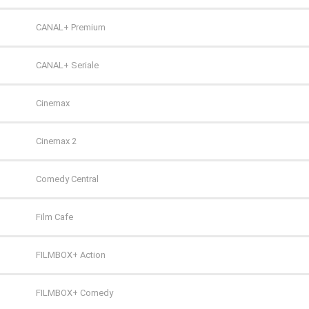
TVP Polonia
CANAL+ Premium
TVS
CANAL+ Seriale
WP
Cinemax
ZOOM
Cinemax 2
Comedy Central
Film Cafe
FILMBOX+ Action
FILMBOX+ Comedy