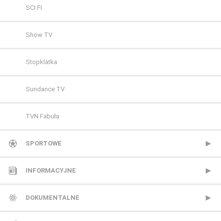
SCI FI
Show TV
Stopklatka
Sundance TV
TVN Fabuła
TVP Seriale
SPORTOWE
Viasat Epic Drama
CANAL+ Extra 1
INFORMACYJNE
Warner TV
CANAL+ Extra 2
Polsat News
DOKUMENTALNE