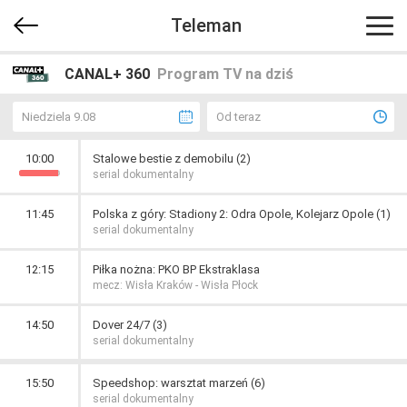
Teleman
CANAL+ 360
Program TV na dziś
Niedziela 9.08
Od teraz
10:00
Stalowe bestie z demobilu (2)
serial dokumentalny
11:45
Polska z góry: Stadiony 2: Odra Opole, Kolejarz Opole (1)
serial dokumentalny
12:15
Piłka nożna: PKO BP Ekstraklasa
mecz: Wisła Kraków - Wisła Płock
14:50
Dover 24/7 (3)
serial dokumentalny
15:50
Speedshop: warsztat marzeń (6)
serial dokumentalny