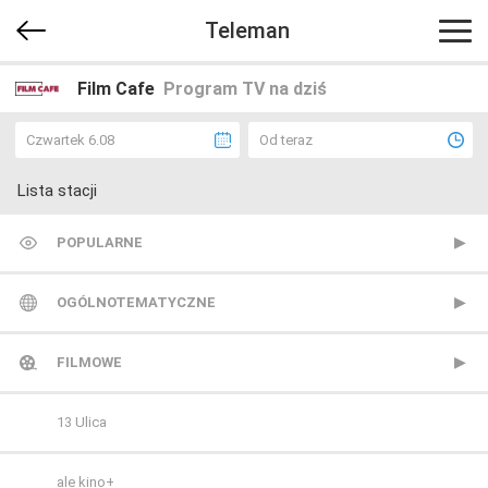
Teleman
Film Cafe
Program TV na dziś
Czwartek 6.08
Od teraz
Lista stacji
POPULARNE
TVP 1
OGÓLNOTEMATYCZNE
TVP 2
Metro TV
FILMOWE
Polsat
Nowa TV
13 Ulica
TVN
Polonia 1
ale kino+