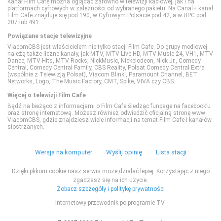
Kanał Film Cafe można oglądać zarówno w telewizji kablowej, jak i na
platformach cyfrowych w zależności od wybranego pakietu. Na Canal+ kanał
Film Cafe znajduje się pod 190, w Cyfrowym Polsacie pod 42, a w UPC pod
207 lub 491.
Polsat Sport 3
Nat Geo People
TVN Style
Powiązane stacje telewizyjne
ViacomCBS jest właścicielem nie tylko stacji Film Cafe. Do grupy mediowej
Polsat Sport Extra 1
National Geographic
TVN Turbo
należą także liczne kanały, jak MTV, MTV Live HD, MTV Music 24, VH1, MTV
Dance, MTV Hits, MTV Rocks, NickMusic, Nickelodeon, Nick Jr., Comedy
Central, Comedy Central Family, CBS Reality, Polsat Comedy Central Extra
(wspólnie z Telewizją Polsat), Viacom Blink!, Paramount Channel, BET
Polsat Sport Extra 2
National Geographic Wild
TVP Kobieta
Networks, Logo, The Music Factory, CMT, Spike, VIVA czy CBS.
Więcej o telewizji Film Cafe
Polsat Sport Extra 3
PLANETE+
Bądź na bieżąco z informacjami o Film Cafe śledząc funpage na facebook’u
oraz stronę internetową. Możesz również odwiedzić oficjalną stronę www
ViacomCBS, gdzie znajdziesz wiele informacji na temat Film Cafe i kanałów
siostrzanych.
Polsat Sport Extra 4
Polsat Doku
Wersja na komputer
Wyślij opinię
Lista stacji
Polsat Sport Fight
Polsat Viasat Explore
Dzięki plikom cookie nasz serwis może działać lepiej. Korzystając z niego
zgadzasz się na ich użycie.
Polsat Sport Premium 1
Polsat Viasat History
Zobacz szczegóły i politykę prywatności
Internetowy przewodnik po programie TV.
Polsat Sport Premium 2
Polsat Viasat Nature