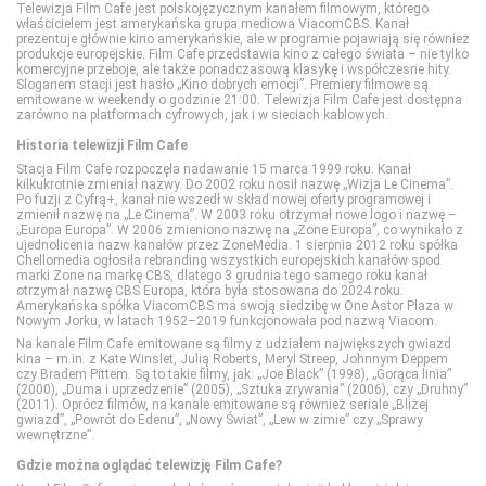
Eleven Sports 1
Discovery Channel
Food Network
Disney Channel
Telewizja Film Cafe jest polskojęzycznym kanałem filmowym, którego
właścicielem jest amerykańska grupa mediowa ViacomCBS. Kanał
prezentuje głównie kino amerykańskie, ale w programie pojawiają się również
produkcje europejskie. Film Cafe przedstawia kino z całego świata – nie tylko
Eleven Sports 2
Discovery Historia
HGTV
Disney Junior
komercyjne przeboje, ale także ponadczasową klasykę i współczesne hity.
Sloganem stacji jest hasło „Kino dobrych emocji”. Premiery filmowe są
emitowane w weekendy o godzinie 21:00. Telewizja Film Cafe jest dostępna
zarówno na platformach cyfrowych, jak i w sieciach kablowych.
Eleven Sports 3
Discovery Life
Lifetime
Disney XD
Historia telewizji Film Cafe
Stacja Film Cafe rozpoczęła nadawanie 15 marca 1999 roku. Kanał
Eleven Sports 4
Discovery Science
Polsat Cafe
MiniMini+
kilkukrotnie zmieniał nazwy. Do 2002 roku nosił nazwę „Wizja Le Cinema”.
Po fuzji z Cyfrą+, kanał nie wszedł w skład nowej oferty programowej i
zmienił nazwę na „Le Cinema”. W 2003 roku otrzymał nowe logo i nazwę –
„Europa Europa”. W 2006 zmieniono nazwę na „Zone Europa”, co wynikało z
Eurosport 1
DTX (d. Discovery Turbo Xtra)
Polsat Games
Nickelodeon
ujednolicenia nazw kanałów przez ZoneMedia. 1 sierpnia 2012 roku spółka
Chellomedia ogłosiła rebranding wszystkich europejskich kanałów spod
marki Zone na markę CBS, dlatego 3 grudnia tego samego roku kanał
otrzymał nazwę CBS Europa, która była stosowana do 2024 roku.
Eurosport 2
Fokus TV
Polsat Play
Nicktoons
Amerykańska spółka ViacomCBS ma swoją siedzibę w One Astor Plaza w
Nowym Jorku, w latach 1952–2019 funkcjonowała pod nazwą Viacom.
Na kanale Film Cafe emitowane są filmy z udziałem największych gwiazd
kina – m.in. z Kate Winslet, Julią Roberts, Meryl Streep, Johnnym Deppem
Extreme Sports Channel
HISTORY
Polsat Rodzina
TVP ABC
czy Bradem Pittem. Są to takie filmy, jak: „Joe Black” (1998), „Gorąca linia”
(2000), „Duma i uprzedzenie” (2005), „Sztuka zrywania” (2006), czy „Druhny”
(2011). Oprócz filmów, na kanale emitowane są również seriale „Bliżej
Polsat Sport 1
HISTORY 2
TLC
gwiazd”, „Powrót do Edenu”, „Nowy Świat”, „Lew w zimie” czy „Sprawy
wewnętrzne”.
Gdzie można oglądać telewizję Film Cafe?
Polsat Sport 2
ID
TTV