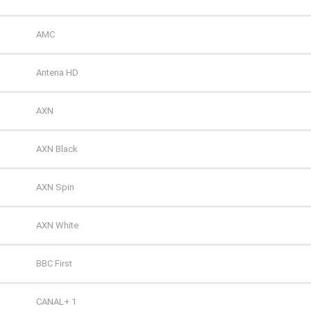
Polsat 2
AMC
Super Polsat
Antena HD
Tele 5
AXN
TV 4
AXN Black
TV 6
AXN Spin
TV Puls
AXN White
TV Puls 2
BBC First
TVN 7
CANAL+ 1