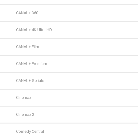
TVP HD
CANAL+ 360
TVP Kultura
CANAL+ 4K Ultra HD
TVP Kultura 2
CANAL+ Film
TVP Polonia
CANAL+ Premium
TVS
CANAL+ Seriale
WP
Cinemax
ZOOM
Cinemax 2
Comedy Central