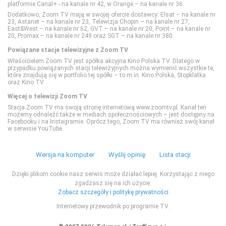
platformie Canal+ - na kanale nr 42, w Orange – na kanale nr 36.
Comedy Central
Polsat Sport 3
Nat Geo People
TVN Style
Dodatkowo, Zoom TV mają w swojej ofercie dostawcy: Elsat – na kanale nr
23, Astanet – na kanale nr 23, Telewizja Chopin – na kanale nr 27,
East&West – na kanale nr 62, GVT – na kanale nr 20, Point – na kanale nr
Film Cafe
Polsat Sport Extra 1
National Geographic
TVN Turbo
20, Promax – na kanale nr 249 oraz SGT – na kanale nr 380.
Powiązane stacje telewizyjne z Zoom TV
Właścicielem Zoom TV jest spółka akcyjna Kino Polska TV. Dlatego w
FILMBOX+ Action
Polsat Sport Extra 2
National Geographic Wild
TVP Kobieta
przypadku powiązanych stacji telewizyjnych można wymienić wszystkie te,
które znajdują się w portfolio tej spółki – to m.in. Kino Polska, Stopklatka
oraz Kino TV.
FILMBOX+ Comedy
Polsat Sport Extra 3
PLANETE+
Więcej o telewizji Zoom TV
Stacja Zoom TV ma swoją stronę internetową www.zoomtv.pl. Kanał ten
możemy odnaleźć także w mediach społecznościowych – jest dostępny na
FILMBOX+ Emotion
Polsat Sport Extra 4
Polsat Doku
Facebooku i na Instagramie. Oprócz tego, Zoom TV ma również swój kanał
w serwisie YouTube.
FILMBOX+ Festival
Polsat Sport Fight
Polsat Viasat Explore
Wersja na komputer
Wyślij opinię
Lista stacji
FILMBOX+ Hits
Polsat Sport Premium 1
Polsat Viasat History
Dzięki plikom cookie nasz serwis może działać lepiej. Korzystając z niego
zgadzasz się na ich użycie.
Zobacz szczegóły i politykę prywatności
FILMBOX+ One
Polsat Sport Premium 2
Polsat Viasat Nature
Internetowy przewodnik po programie TV.