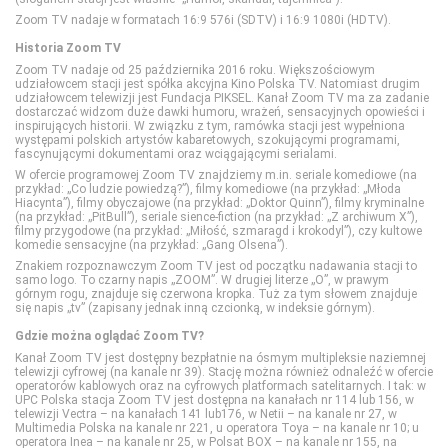
CANAL+ 1
Eleven Sports 2
Discovery Historia
HGTV
Disney Junior
Zoom TV nadaje w formatach 16:9 576i (SDTV) i 16:9 1080i (HDTV).
Historia Zoom TV
Zoom TV nadaje od 25 października 2016 roku. Większościowym
CANAL+ 360
Eleven Sports 3
Discovery Life
Lifetime
Disney XD
udziałowcem stacji jest spółka akcyjna Kino Polska TV. Natomiast drugim
udziałowcem telewizji jest Fundacja PIKSEL. Kanał Zoom TV ma za zadanie
dostarczać widzom duże dawki humoru, wrażeń, sensacyjnych opowieści i
inspirujących historii. W związku z tym, ramówka stacji jest wypełniona
CANAL+ 4K Ultra HD
Eleven Sports 4
Discovery Science
Polsat Cafe
MiniMini+
występami polskich artystów kabaretowych, szokującymi programami,
fascynującymi dokumentami oraz wciągającymi serialami.
W ofercie programowej Zoom TV znajdziemy m.in. seriale komediowe (na
CANAL+ Film
Eurosport 1
DTX (d. Discovery Turbo Xtra)
Polsat Games
Nickelodeon
przykład: „Co ludzie powiedzą?”), filmy komediowe (na przykład: „Młoda
Hiacynta”), filmy obyczajowe (na przykład: „Doktor Quinn”), filmy kryminalne
(na przykład: „PitBull”), seriale sience-fiction (na przykład: „Z archiwum X”),
filmy przygodowe (na przykład: „Miłość, szmaragd i krokodyl”), czy kultowe
CANAL+ Premium
Eurosport 2
Fokus TV
Polsat Play
Nicktoons
komedie sensacyjne (na przykład: „Gang Olsena”).
Znakiem rozpoznawczym Zoom TV jest od początku nadawania stacji to
samo logo. To czarny napis „ZOOM”. W drugiej literze „O”, w prawym
górnym rogu, znajduje się czerwona kropka. Tuż za tym słowem znajduje
CANAL+ Seriale
Extreme Sports Channel
HISTORY
Polsat Rodzina
TVP ABC
się napis „tv” (zapisany jednak inną czcionką, w indeksie górnym).
Gdzie można oglądać Zoom TV?
Cinemax
Polsat Sport 1
HISTORY 2
TLC
Kanał Zoom TV jest dostępny bezpłatnie na ósmym multipleksie naziemnej
telewizji cyfrowej (na kanale nr 39). Stację można również odnaleźć w ofercie
operatorów kablowych oraz na cyfrowych platformach satelitarnych. I tak: w
UPC Polska stacja Zoom TV jest dostępna na kanałach nr 114 lub 156, w
Cinemax 2
Polsat Sport 2
ID
TTV
telewizji Vectra – na kanałach 141 lub176, w Netii – na kanale nr 27, w
Multimedia Polska na kanale nr 221, u operatora Toya – na kanale nr 10; u
operatora Inea – na kanale nr 25, w Polsat BOX – na kanale nr 155, na