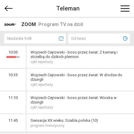
Teleman
ZOOM
Program TV na dziś
Niedziela 9.08
Od teraz
10:05
Wojciech Cejrowski - boso przez świat: Z kamerą i
strzelbą do dzikich plemion
cykl reportaży
10:35
Wojciech Cejrowski - boso przez świat: W drodze do
dżungli
cykl reportaży
11:10
Wojciech Cejrowski - boso przez świat: Wioska w
dżungli
cykl reportaży
11:45
Sensacje XX wieku: Szabla polska (10)
program historyczny