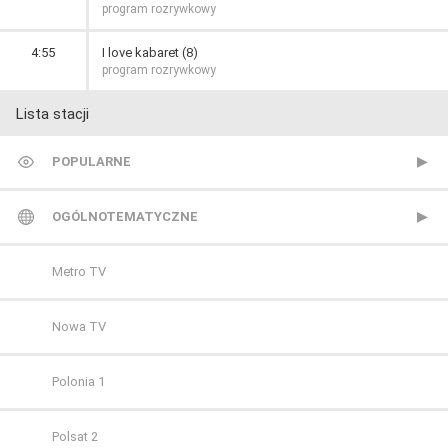
program rozrywkowy
4:55
I love kabaret (8)
program rozrywkowy
Lista stacji
POPULARNE
TVP 1
OGÓLNOTEMATYCZNE
TVP 2
Metro TV
Polsat
Nowa TV
TVN
Polonia 1
Polsat 2