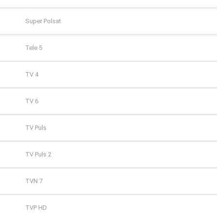
Super Polsat
Tele 5
TV 4
TV 6
TV Puls
TV Puls 2
TVN 7
TVP HD