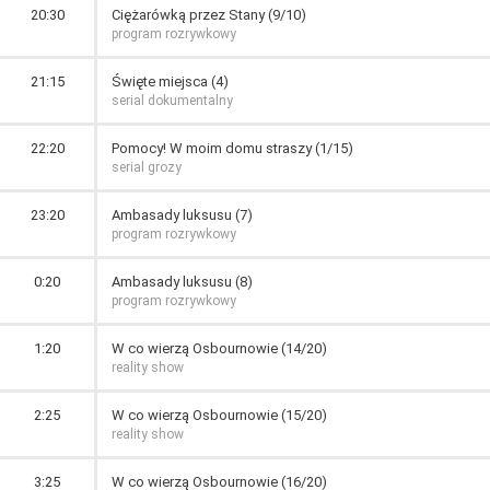
20:30
Ciężarówką przez Stany (9/10)
program rozrywkowy
21:15
Święte miejsca (4)
serial dokumentalny
22:20
Pomocy! W moim domu straszy (1/15)
serial grozy
23:20
Ambasady luksusu (7)
program rozrywkowy
0:20
Ambasady luksusu (8)
program rozrywkowy
1:20
W co wierzą Osbournowie (14/20)
reality show
2:25
W co wierzą Osbournowie (15/20)
reality show
3:25
W co wierzą Osbournowie (16/20)