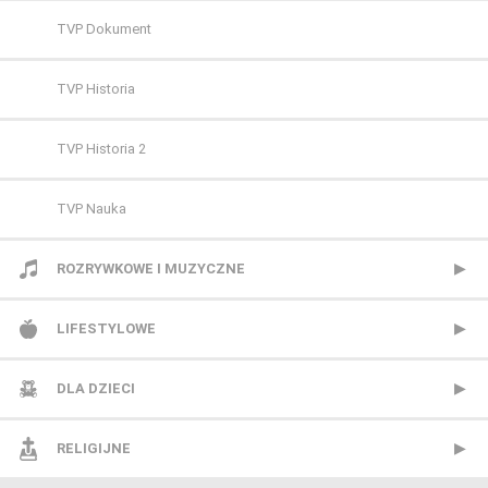
FX Comedy
TVP Sport
TVP Dokument
HBO
TVP Historia
HBO 2
TVP Historia 2
HBO 3
TVP Nauka
Kino Polska
ROZRYWKOWE I MUZYCZNE
Paramount Network
BBC Brit
LIFESTYLOWE
Polsat Comedy Central Extra
Mezzo
BBC Lifestyle
DLA DZIECI
Polsat Film
MTV Polska
CANAL+ Domo
Cartoon Network
RELIGIJNE