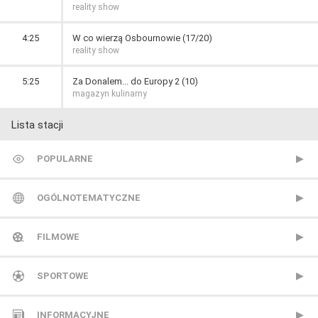
reality show
4:25
W co wierzą Osbournowie (17/20)
reality show
5:25
Za Donalem... do Europy 2 (10)
magazyn kulinarny
Lista stacji
POPULARNE
TVP 1
OGÓLNOTEMATYCZNE
TVP 2
Metro TV
FILMOWE
Polsat
Nowa TV
13 Ulica
SPORTOWE
TVN
Polonia 1
ale kino+
CANAL+ Extra 1
INFORMACYJNE