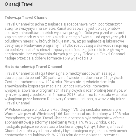
O stacji Travel
Polsat Film 2
TVP Rozrywka
CANAL+ Kuchnia
Cartoonito
TV Trwam
Telewizja Travel Channel
Polsat Seriale
Food Network
Disney Channel
Travel Channel to jedna z najbardziej rozpoznawalnych, podróżniczych
stacji telewizyjnych na świecie. Kanał adresowany jest do pasjonatów
podróży, miłośników dalekich wypraw i przygód. Odkrywa przed widzami
zapierające dech w piersiach zakątki z całego świata – od egzotycznych i
Romance TV
HGTV
Disney Junior
odludnych miejsc, w których króluje natura, aż po najbardziej luksusowe
destynacje. Nadawane programy nie tylko rozbudzają ciekawość i inspirują
do podróży, ale też w niesztampowy sposób uczą, jak robić to z głową –
bezpiecznie i bez wydawania dużych pieniędzy. Telewizja Travel Channel
SCI FI
Lifetime
Disney XD
nadaje przez całą dobę w formacie 16:9 w jakości HD.
Historia telewizji Travel Channel
Show TV
Polsat Cafe
MiniMini+
Travel Channel to stacja telewizyjna o międzynarodowym zasięgu,
docierająca do ponad 130 państw na świecie i nadawana w 21 językach.
Została uruchomiona w 1994 roku. Pierwotnie jej właścicielem była
amerykańska korporacja medialna Scripps Networks Interactive –
Stopklatka
Polsat Games
Nickelodeon
wyspecjalizowana w programach lifestylowych o różnorodnej tematyce, w
tym związanej z podróżami. 6 marca 2018 roku firma ta została w całości
wykupiona przez koncern Discovery Communications, a wraz z nią także
Travel Channel.
Sundance TV
Polsat Play
Nicktoons
W Polsce stacja wchodzi w skład Grupy TVN. Jej siedziba mieści się w
Warszawie przy ul. Wiertniczej 166. Kanał został uruchomiony w 1998 roku.
Początkowo, telewizja Travel Channel dostępna była wyłącznie w ofercie
abonamentowej platformy satelitarnej Wizja TV. W 2002 roku, kiedy
TVN Fabuła
Polsat Rodzina
TVP ABC
nastąpiło połączenie operatora z konkurencyjną Cyfrą+, telewizja Travel
Channel została wycofana z oferty i była dostępna wyłącznie u wybranych
dostawców sieci kablowych. W 2003 roku dostęp do kanału otrzymali