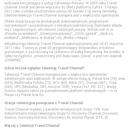
TVP Seriale
TLC
widzowie korzystający z usług Cyfrowego Polsatu. W 2009 roku Travel
Channel został ponownie włączony do oferty platformy Cyfra+. 3 lutego
2011 roku została uruchomiona wersja HD kanału z tą samą ramówką.
Obecnie telewizja Travel Channel dostępna jest u większości operatorów.
Viasat Epic Drama
TTV
Oferta stacji bazuje na produkcjach dokumentalnych, programach
rozrywkowych i poradnikowych o tematyce podróżniczej. Ramówka składa
się z zagranicznych, ale również rodzimych pozycji. Wśród nich m.in.
„Porada na weekend”, „Dziwaczne potrawy”, „COOL gadżet”, „Skok na
Warner TV
TVN Style
weekend”, „Makłowicz w drodze” czy „Walka o bagaż”.
Aktualne logo telewizji Travel Channel wykorzystywane jest od 01 stycznia
2017 roku. Tworzy je znak 3D przypominający drogowskaz w kolorze
TVN Turbo
granatowym z zaznaczoną na czerwono strzałką kierunkową. Na środku, w
całej rozciągłości, umieszczony jest biały napis „travel”, a pod nim dopisek
„CHANNEL”.
TVP Kobieta
Gdzie można oglądać telewizję Travel Channel?
Telewizja Travel Channel dostępna jest u większości operatorów
satelitarnych oraz kablowych. W swojej ofercie mają ją: Polsat Box (78), Inea
(569), Multimedia Polska (72), NC+ (86), Netia (37), Orange (467), Toya
(365), UPC (Mediabox: 383, Horizon: 308), Vectra (167, HD: 521). Stację
można oglądać także za pośrednictwem platform internetowych – m.in.
Player czy Polsat Box Go.
Stacje telewizyjne powiązane z Travel Channel
Travel Channel to jeden z kanałów tematycznych Grupy TVN. Inne
dokumentalne stacje telewizyjne Grupy to: Discovery Channel, Discovery
Science, Discovery Historia, Discovery Life, Animal Planet, DTX, ID.
Więcej o telewizji Travel Channel