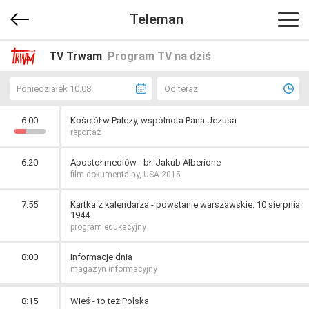
Teleman
TV Trwam
Program TV na dziś
Poniedziałek 10.08
Od teraz
6:00
Kościół w Palczy, wspólnota Pana Jezusa
reportaż
6:20
Apostoł mediów - bł. Jakub Alberione
film dokumentalny, USA 2015
7:55
Kartka z kalendarza - powstanie warszawskie: 10 sierpnia
1944
program edukacyjny
8:00
Informacje dnia
magazyn informacyjny
8:15
Wieś - to też Polska