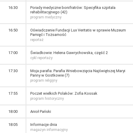
16:30
Porady medyczne bonifratrów: Specyfika szpitala
rehabilitacyjnego (42)
program medyczny
16:50
Oświadczenie Fundacji Lux Veritatis w sprawie Muzeum
Pamięć i Tożsamość
reportaż
17:00
Świadkowie: Helena Gawrychowska, część 2
cykl reportaży
17:30
Moja parafia: Parafia Wniebowzięcia Najświętszej Maryi
Panny w Gostkowie (7)
program religijny
17:55
Poczet wielkich Polaków: Zofia Kossak
program historyczny
18:00
Anioł Pański
18:05
Informacje dnia
magazyn informacyjny