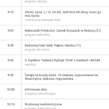
program rolniczy
9:15
Słowo życia: (J 12, 24-26) Jeśli ktoś Mi służy, uczci go
mój Ojciec
rozważanie Ewangelii dnia
9:20
Mateczniki Polskości: Zamek Krzyżacki w Nidzicy (31)
program kulturalny
9:30
Baśniowy teatr lalek: Piękna i Bestia (11)
program dla dzieci
9:45
O. Dyrektor Tadeusz Rydzyk CSsR o mediach i AKSiM
reportaż
9:55
Święty na każdy dzień: 10 sierpnia, wspomnienie św.
Wawrzyńca, diakona i męczennika
10:00
Informacje dnia
magazyn informacyjny
10:15
Rozmowy niedokończone
program publicystyczny