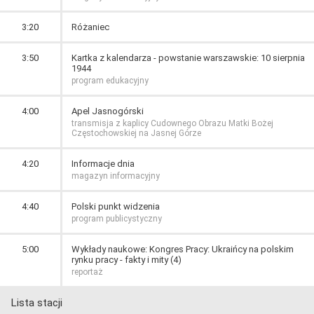
3:20
Różaniec
3:50
Kartka z kalendarza - powstanie warszawskie: 10 sierpnia
1944
program edukacyjny
4:00
Apel Jasnogórski
transmisja z kaplicy Cudownego Obrazu Matki Bożej
Częstochowskiej na Jasnej Górze
4:20
Informacje dnia
magazyn informacyjny
4:40
Polski punkt widzenia
program publicystyczny
5:00
Wykłady naukowe: Kongres Pracy: Ukraińcy na polskim
rynku pracy - fakty i mity (4)
reportaż
Lista stacji