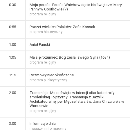
0:30
Moja parafia: Parafia Wniebowzięcia Najświętszej Maryi
Panny w Gostkowie (7)
program religijny
0:55
Poczet wielkich Polaków: Zofia Kossak
program historyczny
1:00
Anioł Pański
1:05
Ma się rozumieć: Bóg zesłał swego Syna (1634)
program religijny
1:15
Rozmowy niedokończone
program publicystyczny
2:00
Transmisja: Msza święta w intencji ofiar katastrofy
smoleńskiej i ojczyzny: Transmisja z Bazyliki
Archikatedralnej pw. Męczeństwa św. Jana Chrzciciela w
Warszawie
program religijny
3:00
Informacje dnia
magazyn informacyjny