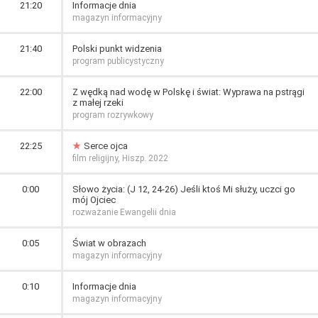
21:20
Informacje dnia
magazyn informacyjny
21:40
Polski punkt widzenia
program publicystyczny
22:00
Z wędką nad wodę w Polskę i świat: Wyprawa na pstrągi
z małej rzeki
program rozrywkowy
22:25
Serce ojca
film religijny, Hiszp. 2022
0:00
Słowo życia: (J 12, 24-26) Jeśli ktoś Mi służy, uczci go
mój Ojciec
rozważanie Ewangelii dnia
0:05
Świat w obrazach
magazyn informacyjny
0:10
Informacje dnia
magazyn informacyjny