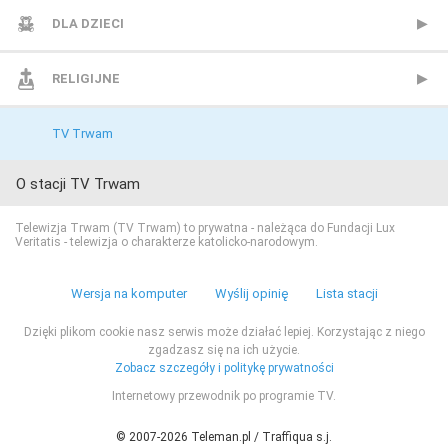
TV 4
AXN Black
CANAL+ Sport 3
TVN24 Biznes i Świat
CANAL+ Dokument
Mezzo
BBC Lifestyle
DLA DZIECI
TV 6
AXN Spin
CANAL+ Sport 4
TVP Info
CBS Reality
MTV Polska
CANAL+ Domo
Cartoon Network
RELIGIJNE
TV Puls
AXN White
CANAL+ Sport 5
Wydarzenia 24
CI Polsat
TVP Rozrywka
CANAL+ Kuchnia
Cartoonito
TV Trwam
O stacji TV Trwam
TV Puls 2
BBC First
Eleven Sports 1
Discovery Channel
Food Network
Disney Channel
Telewizja Trwam (TV Trwam) to prywatna - należąca do Fundacji Lux
Veritatis - telewizja o charakterze katolicko-narodowym.
TVN 7
CANAL+ 1
Eleven Sports 2
Discovery Historia
HGTV
Disney Junior
Wersja na komputer
Wyślij opinię
Lista stacji
TVP HD
CANAL+ 360
Eleven Sports 3
Discovery Life
Lifetime
Disney XD
Dzięki plikom cookie nasz serwis może działać lepiej. Korzystając z niego
zgadzasz się na ich użycie.
TVP Kultura
CANAL+ 4K Ultra HD
Eleven Sports 4
Discovery Science
Polsat Cafe
MiniMini+
Zobacz szczegóły i politykę prywatności
Internetowy przewodnik po programie TV.
TVP Kultura 2
CANAL+ Film
Eurosport 1
DTX (d. Discovery Turbo Xtra)
Polsat Games
Nickelodeon
© 2007-2026 Teleman.pl / Traffiqua s.j.