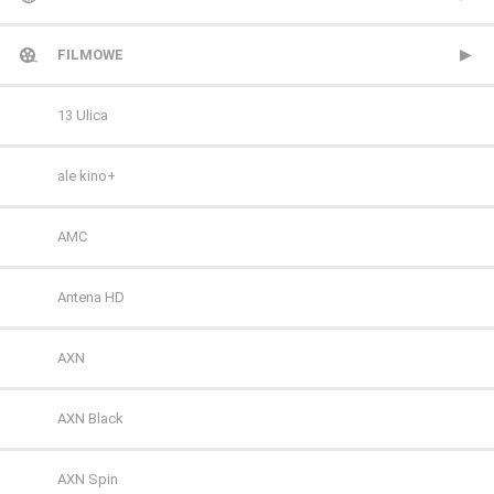
TVP 2
Metro TV
FILMOWE
Polsat
Nowa TV
13 Ulica
TVN
Polonia 1
ale kino+
Polsat 2
AMC
Super Polsat
Antena HD
Tele 5
AXN
TV 4
AXN Black
TV 6
AXN Spin