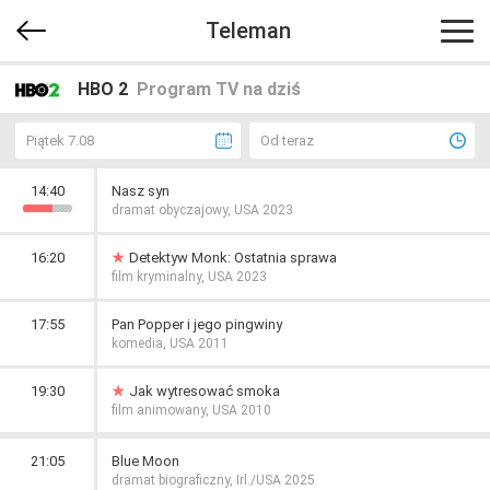
Teleman
HBO 2
Program TV na dziś
Piątek 7.08
Od teraz
14:40
Nasz syn
dramat obyczajowy, USA 2023
16:20
Detektyw Monk: Ostatnia sprawa
film kryminalny, USA 2023
17:55
Pan Popper i jego pingwiny
komedia, USA 2011
19:30
Jak wytresować smoka
film animowany, USA 2010
21:05
Blue Moon
dramat biograficzny, Irl./USA 2025