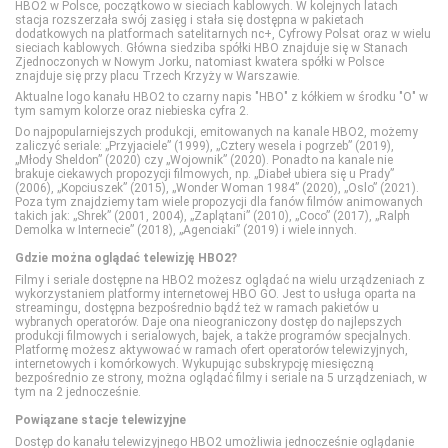
HBO2 w Polsce, początkowo w sieciach kablowych. W kolejnych latach
stacja rozszerzała swój zasięg i stała się dostępna w pakietach
dodatkowych na platformach satelitarnych nc+, Cyfrowy Polsat oraz w wielu
sieciach kablowych. Główna siedziba spółki HBO znajduje się w Stanach
Extreme Sports Channel
HISTORY
Polsat Rodzina
TVP ABC
Zjednoczonych w Nowym Jorku, natomiast kwatera spółki w Polsce
znajduje się przy placu Trzech Krzyży w Warszawie.
Aktualne logo kanału HBO2 to czarny napis "HBO" z kółkiem w środku "O" w
Polsat Sport 1
HISTORY 2
TLC
tym samym kolorze oraz niebieska cyfra 2.
Do najpopularniejszych produkcji, emitowanych na kanale HBO2, możemy
zaliczyć seriale: „Przyjaciele” (1999), „Cztery wesela i pogrzeb” (2019),
Polsat Sport 2
ID
TTV
„Młody Sheldon” (2020) czy „Wojownik” (2020). Ponadto na kanale nie
brakuje ciekawych propozycji filmowych, np. „Diabeł ubiera się u Prady”
(2006), „Kopciuszek” (2015), „Wonder Woman 1984” (2020), „Oslo” (2021).
Poza tym znajdziemy tam wiele propozycji dla fanów filmów animowanych
Polsat Sport 3
Nat Geo People
TVN Style
takich jak: „Shrek” (2001, 2004), „Zaplątani” (2010), „Coco” (2017), „Ralph
Demolka w Internecie” (2018), „Agenciaki” (2019) i wiele innych.
Gdzie można oglądać telewizję HBO2?
Polsat Sport Extra 1
National Geographic
TVN Turbo
Filmy i seriale dostępne na HBO2 możesz oglądać na wielu urządzeniach z
wykorzystaniem platformy internetowej HBO GO. Jest to usługa oparta na
streamingu, dostępna bezpośrednio bądź też w ramach pakietów u
wybranych operatorów. Daje ona nieograniczony dostęp do najlepszych
Polsat Sport Extra 2
National Geographic Wild
TVP Kobieta
produkcji filmowych i serialowych, bajek, a także programów specjalnych.
Platformę możesz aktywować w ramach ofert operatorów telewizyjnych,
internetowych i komórkowych. Wykupując subskrypcję miesięczną
bezpośrednio ze strony, można oglądać filmy i seriale na 5 urządzeniach, w
Polsat Sport Extra 3
PLANETE+
tym na 2 jednocześnie.
Powiązane stacje telewizyjne
Polsat Sport Extra 4
Polsat Doku
Dostęp do kanału telewizyjnego HBO2 umożliwia jednocześnie oglądanie