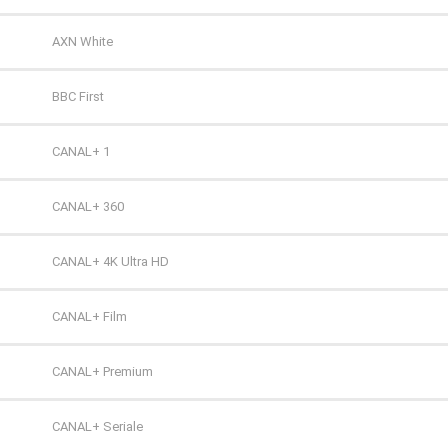
TV Puls
AXN White
TV Puls 2
BBC First
TVN 7
CANAL+ 1
TVP HD
CANAL+ 360
TVP Kultura
CANAL+ 4K Ultra HD
TVP Kultura 2
CANAL+ Film
TVP Polonia
CANAL+ Premium
TVS
CANAL+ Seriale