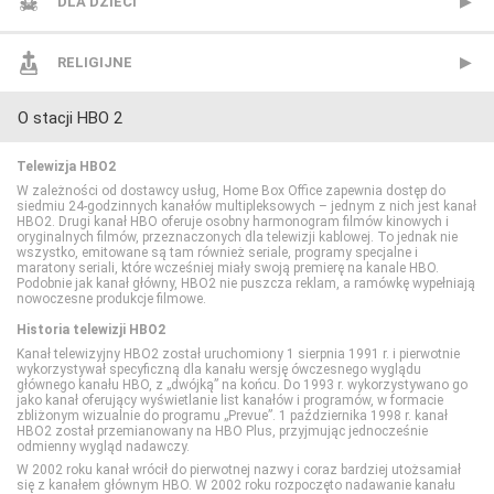
CANAL+ Sport 3
TVN24 Biznes i Świat
CANAL+ Dokument
Mezzo
BBC Lifestyle
DLA DZIECI
CANAL+ Sport 4
TVP Info
CBS Reality
MTV Polska
CANAL+ Domo
Cartoon Network
RELIGIJNE
O stacji HBO 2
CANAL+ Sport 5
Wydarzenia 24
CI Polsat
TVP Rozrywka
CANAL+ Kuchnia
Cartoonito
TV Trwam
Telewizja HBO2
Eleven Sports 1
Discovery Channel
Food Network
Disney Channel
W zależności od dostawcy usług, Home Box Office zapewnia dostęp do
siedmiu 24-godzinnych kanałów multipleksowych – jednym z nich jest kanał
HBO2. Drugi kanał HBO oferuje osobny harmonogram filmów kinowych i
oryginalnych filmów, przeznaczonych dla telewizji kablowej. To jednak nie
Eleven Sports 2
Discovery Historia
HGTV
Disney Junior
wszystko, emitowane są tam również seriale, programy specjalne i
maratony seriali, które wcześniej miały swoją premierę na kanale HBO.
Podobnie jak kanał główny, HBO2 nie puszcza reklam, a ramówkę wypełniają
nowoczesne produkcje filmowe.
Eleven Sports 3
Discovery Life
Lifetime
Disney XD
Historia telewizji HBO2
Kanał telewizyjny HBO2 został uruchomiony 1 sierpnia 1991 r. i pierwotnie
Eleven Sports 4
Discovery Science
Polsat Cafe
MiniMini+
wykorzystywał specyficzną dla kanału wersję ówczesnego wyglądu
głównego kanału HBO, z „dwójką” na końcu. Do 1993 r. wykorzystywano go
jako kanał oferujący wyświetlanie list kanałów i programów, w formacie
zbliżonym wizualnie do programu „Prevue”. 1 października 1998 r. kanał
Eurosport 1
DTX (d. Discovery Turbo Xtra)
Polsat Games
Nickelodeon
HBO2 został przemianowany na HBO Plus, przyjmując jednocześnie
odmienny wygląd nadawczy.
W 2002 roku kanał wrócił do pierwotnej nazwy i coraz bardziej utożsamiał
się z kanałem głównym HBO. W 2002 roku rozpoczęto nadawanie kanału
Eurosport 2
Fokus TV
Polsat Play
Nicktoons