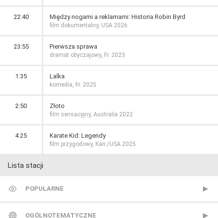
22:40
Między nogami a reklamami: Historia Robin Byrd
film dokumentalny, USA 2026
23:55
Pierwsza sprawa
dramat obyczajowy, Fr. 2023
1:35
Lalka
komedia, Fr. 2025
2:50
Złoto
film sensacyjny, Australia 2022
4:25
Karate Kid: Legendy
film przygodowy, Kan./USA 2025
Lista stacji
POPULARNE
TVP 1
OGÓLNOTEMATYCZNE