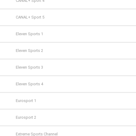
TV 6
AXN Spin
CANAL+ Sport 4
TV Puls
AXN White
CANAL+ Sport 5
TV Puls 2
BBC First
Eleven Sports 1
TVN 7
CANAL+ 1
Eleven Sports 2
TVP HD
CANAL+ 360
Eleven Sports 3
TVP Kultura
CANAL+ 4K Ultra HD
Eleven Sports 4
TVP Kultura 2
CANAL+ Film
Eurosport 1
TVP Polonia
CANAL+ Premium
Eurosport 2
TVS
CANAL+ Seriale
Extreme Sports Channel