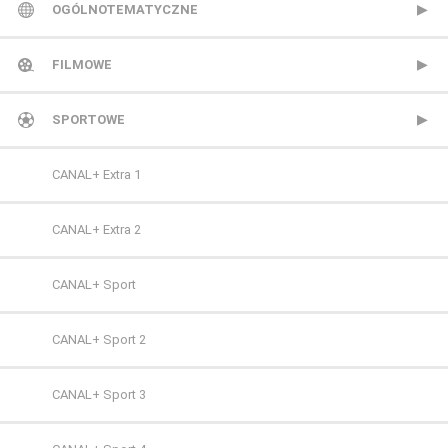
TVP 1
OGÓLNOTEMATYCZNE
TVP 2
Metro TV
FILMOWE
Polsat
Nowa TV
13 Ulica
SPORTOWE
TVN
Polonia 1
ale kino+
CANAL+ Extra 1
Polsat 2
AMC
CANAL+ Extra 2
Super Polsat
Antena HD
CANAL+ Sport
Tele 5
AXN
CANAL+ Sport 2
TV 4
AXN Black
CANAL+ Sport 3