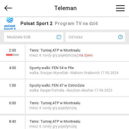
Teleman
Polsat Sport 2
Program TV na dziś
Niedziela 9.08
Od teraz
2:00
Tenis: Turniej ATP w Montrealu
mecz 4. rundy gry pojedynczej
| na żywo
4:00
Sporty walki: FEN 54 w Pile
walka: Gracjan Wyroślak - Maksim Grabovich 17.05.2024
1:00
Sporty walki: FEN 47 w Ostródzie
walka: Kacper Formela - Nurzhan Akishev 17.06.2023
6:00
Tenis: Turniej ATP w Montrealu
mecz 4. rundy gry pojedynczej
8:40
Tenis: Turniej ATP w Montrealu
mecz 4. rundy gry pojedynczej