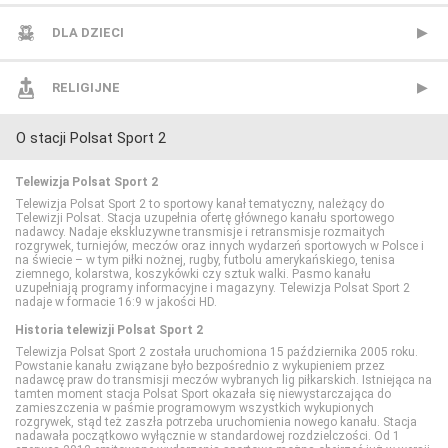
Paramount Network
TVN24 Biznes i Świat
CANAL+ Dokument
Mezzo
BBC Lifestyle
DLA DZIECI
Polsat Comedy Central Extra
TVP Info
CBS Reality
MTV Polska
CANAL+ Domo
Cartoon Network
RELIGIJNE
O stacji Polsat Sport 2
Polsat Film
Wydarzenia 24
CI Polsat
TVP Rozrywka
CANAL+ Kuchnia
Cartoonito
TV Trwam
Telewizja Polsat Sport 2
Polsat Film 2
Discovery Channel
Food Network
Disney Channel
Telewizja Polsat Sport 2 to sportowy kanał tematyczny, należący do
Telewizji Polsat. Stacja uzupełnia ofertę głównego kanału sportowego
nadawcy. Nadaje ekskluzywne transmisje i retransmisje rozmaitych
rozgrywek, turniejów, meczów oraz innych wydarzeń sportowych w Polsce i
Polsat Seriale
Discovery Historia
HGTV
Disney Junior
na świecie – w tym piłki nożnej, rugby, futbolu amerykańskiego, tenisa
ziemnego, kolarstwa, koszykówki czy sztuk walki. Pasmo kanału
uzupełniają programy informacyjne i magazyny. Telewizja Polsat Sport 2
nadaje w formacie 16:9 w jakości HD.
Romance TV
Discovery Life
Lifetime
Disney XD
Historia telewizji Polsat Sport 2
Telewizja Polsat Sport 2 została uruchomiona 15 października 2005 roku.
SCI FI
Discovery Science
Polsat Cafe
MiniMini+
Powstanie kanału związane było bezpośrednio z wykupieniem przez
nadawcę praw do transmisji meczów wybranych lig piłkarskich. Istniejąca na
tamten moment stacja Polsat Sport okazała się niewystarczająca do
zamieszczenia w paśmie programowym wszystkich wykupionych
Show TV
DTX (d. Discovery Turbo Xtra)
Polsat Games
Nickelodeon
rozgrywek, stąd też zaszła potrzeba uruchomienia nowego kanału. Stacja
nadawała początkowo wyłącznie w standardowej rozdzielczości. Od 1