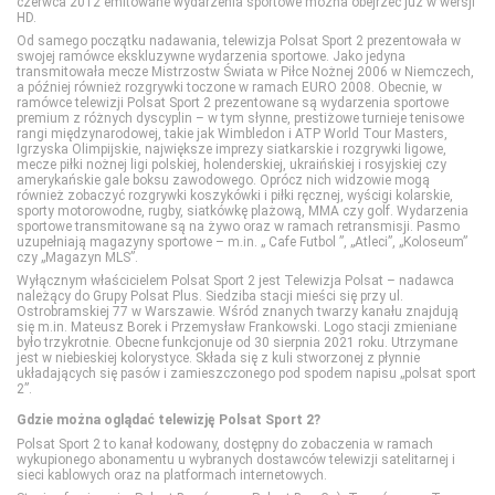
czerwca 2012 emitowane wydarzenia sportowe można obejrzeć już w wersji
HD.
Stopklatka
Fokus TV
Polsat Play
Nicktoons
Od samego początku nadawania, telewizja Polsat Sport 2 prezentowała w
swojej ramówce ekskluzywne wydarzenia sportowe. Jako jedyna
transmitowała mecze Mistrzostw Świata w Piłce Nożnej 2006 w Niemczech,
a później również rozgrywki toczone w ramach EURO 2008. Obecnie, w
Sundance TV
HISTORY
Polsat Rodzina
TVP ABC
ramówce telewizji Polsat Sport 2 prezentowane są wydarzenia sportowe
premium z różnych dyscyplin – w tym słynne, prestiżowe turnieje tenisowe
rangi międzynarodowej, takie jak Wimbledon i ATP World Tour Masters,
TVN Fabuła
HISTORY 2
TLC
Igrzyska Olimpijskie, największe imprezy siatkarskie i rozgrywki ligowe,
mecze piłki nożnej ligi polskiej, holenderskiej, ukraińskiej i rosyjskiej czy
amerykańskie gale boksu zawodowego. Oprócz nich widzowie mogą
również zobaczyć rozgrywki koszykówki i piłki ręcznej, wyścigi kolarskie,
TVP Seriale
ID
TTV
sporty motorowodne, rugby, siatkówkę plażową, MMA czy golf. Wydarzenia
sportowe transmitowane są na żywo oraz w ramach retransmisji. Pasmo
uzupełniają magazyny sportowe – m.in. „ Cafe Futbol ”, „Atleci”, „Koloseum”
czy „Magazyn MLS”.
Viasat Epic Drama
Nat Geo People
TVN Style
Wyłącznym właścicielem Polsat Sport 2 jest Telewizja Polsat – nadawca
należący do Grupy Polsat Plus. Siedziba stacji mieści się przy ul.
Ostrobramskiej 77 w Warszawie. Wśród znanych twarzy kanału znajdują
się m.in. Mateusz Borek i Przemysław Frankowski. Logo stacji zmieniane
Warner TV
National Geographic
TVN Turbo
było trzykrotnie. Obecne funkcjonuje od 30 sierpnia 2021 roku. Utrzymane
jest w niebieskiej kolorystyce. Składa się z kuli stworzonej z płynnie
układających się pasów i zamieszczonego pod spodem napisu „polsat sport
2”.
National Geographic Wild
TVP Kobieta
Gdzie można oglądać telewizję Polsat Sport 2?
Polsat Sport 2 to kanał kodowany, dostępny do zobaczenia w ramach
PLANETE+
wykupionego abonamentu u wybranych dostawców telewizji satelitarnej i
sieci kablowych oraz na platformach internetowych.