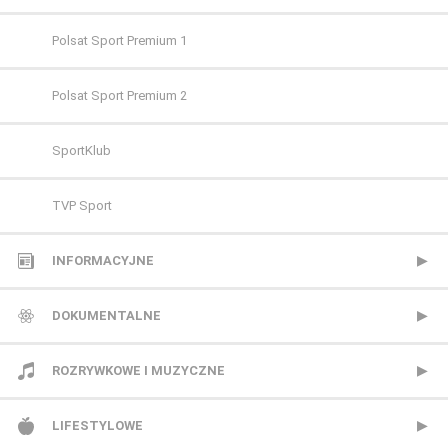
FILMBOX+ Hits
Polsat Sport Premium 1
FILMBOX+ One
Polsat Sport Premium 2
FX
SportKlub
FX Comedy
TVP Sport
HBO
INFORMACYJNE
HBO 2
Polsat News
DOKUMENTALNE
HBO 3
Republika
Animal Planet
ROZRYWKOWE I MUZYCZNE
Kino Polska
TVN24
BBC Earth
BBC Brit
LIFESTYLOWE