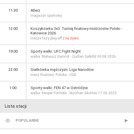
11:30
Atleci
magazyn sportowy
12:00
Koszykówka 3x3: Turniej finałowy mistrzostw Polski -
Katowice 2026
mecze fazy play-off
| na żywo
19:00
Sporty walki: UFC Fight Night
walka: Mateusz Gamrot - Quillan Salkilld 09.08.2026
22:00
Siatkówka mężczyzn: Liga Narodów
mecz finałowy: Polska - USA
1:00
Sporty walki: FEN 47 w Ostródzie
walka: Kacper Formela - Nurzhan Akishev 17.06.2023
Lista stacji
POPULARNE