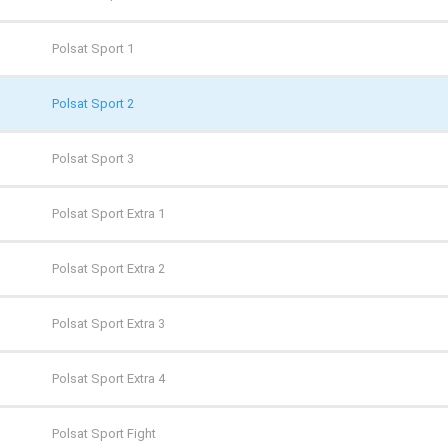
WP
Cinemax
Polsat Sport 1
ZOOM
Cinemax 2
Polsat Sport 2
Comedy Central
Polsat Sport 3
Film Cafe
Polsat Sport Extra 1
FILMBOX+ Action
Polsat Sport Extra 2
FILMBOX+ Comedy
Polsat Sport Extra 3
FILMBOX+ Emotion
Polsat Sport Extra 4
FILMBOX+ Festival
Polsat Sport Fight