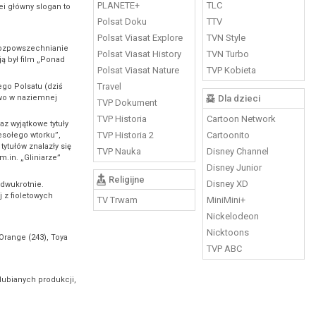
PLANETE+
TLC
ei główny slogan to
Polsat Doku
TTV
Polsat Viasat Explore
TVN Style
 rozpowszechnianie
Polsat Viasat History
TVN Turbo
ją był film „Ponad
Polsat Viasat Nature
TVP Kobieta
Travel
ego Polsatu (dziś
owo w naziemnej
Dla dzieci
TVP Dokument
TVP Historia
Cartoon Network
z wyjątkowe tytuły
TVP Historia 2
Cartoonito
esołego wtorku”,
ytułów znalazły się
TVP Nauka
Disney Channel
.in. „Gliniarze”
Disney Junior
Religijne
Disney XD
 dwukrotnie.
j z fioletowych
TV Trwam
MiniMini+
Nickelodeon
Nicktoons
 Orange (243), Toya
TVP ABC
 lubianych produkcji,