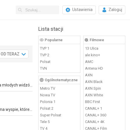
Ustawienia
Zaloguj
Lista stacji
Popularne
Filmowe
TVP 1
13 Ulica
OD TERAZ
Pn
Wt
Śr
Cz
.08
17.08
18.08
19.08
20.
TVP 2
ale kino+
Polsat
AMC
TVN
Antena HD
AXN
Ogólnotematyczne
AXN Black
Kolejna odsłona animacji edukacyjnych. Zapoczątkowana w 1978 roku seria prezentuje ciekawe problemy w sposób przystępny dla młodych widzów.
Metro TV
AXN Spin
Nowa TV
AXN White
Polonia 1
BBC First
Polsat 2
CANAL+ 1
Czkawka, podczas jednej ze swoich ekspedycji, odnajduje tajemnicze Smocze Oko. Po pewnym czasie jeźdźcy z Berk osiedlają się na wyspie, które nazywają Końcem Świata.
Super Polsat
CANAL+ 360
Tele 5
CANAL+ 4K
TV 4
CANAL+ Film