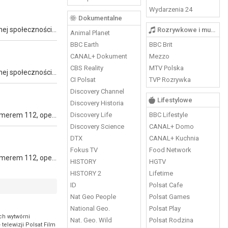
Wydarzenia 24
Dokumentalne
Wrocławskich stróżów prawa czekają kolejne trudne śledztwa. Będą ścigać morderców, złodziei i mafiosów, którzy zagrażają lokalnej społeczności. Niejednokrotnie narażą też na szwank swoje życie i zdrowie.
Rozrywkowe i muzyczne
Animal Planet
BBC Earth
BBC Brit
CANAL+ Dokument
Mezzo
CBS Reality
MTV Polska
Wrocławskich stróżów prawa czekają kolejne trudne śledztwa. Będą ścigać morderców, złodziei i mafiosów, którzy zagrażają lokalnej społeczności. Niejednokrotnie narażą też na szwank swoje życie i zdrowie.
CI Polsat
TVP Rozrywka
Discovery Channel
Lifestylowe
Discovery Historia
Nowe odcinki produkcji ukazującej dramatyczne ludzkie losy. Życie bohaterów niejednokrotnie zależy od osób dyżurujących pod numerem 112, operatorów Centrum Powiadamiania Ratunkowego.
Discovery Life
BBC Lifestyle
Discovery Science
CANAL+ Domo
DTX
CANAL+ Kuchnia
Fokus TV
Food Network
Nowe odcinki produkcji ukazującej dramatyczne ludzkie losy. Życie bohaterów niejednokrotnie zależy od osób dyżurujących pod numerem 112, operatorów Centrum Powiadamiania Ratunkowego.
HISTORY
HGTV
HISTORY 2
Lifetime
ID
Polsat Cafe
Nat Geo People
Polsat Games
National Geo.
Polsat Play
ch wytwórni
Nat. Geo. Wild
Polsat Rodzina
telewizji Polsat Film