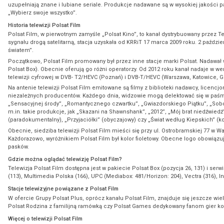
uzupełniają znane i lubiane seriale. Produkcje nadawane są w wysokiej jakości 
„Wybierz swoje wszystko”.
Historia telewizji Polsat Film
Polsat Film, w pierwotnym zamyśle „Polsat Kino”, to kanał dystrybuowany przez 
sygnału drogą satelitarną, stacja uzyskała od KRRiT 17 marca 2009 roku. 2 paździ
światem”.
Początkowo, Polsat Film promowany był przez inne stacje marki Polsat. Nadawał w
Polsat Box). Obecnie oferują go różni operatorzy. Od 2012 roku kanał nadaje w w
telewizji cyfrowej w DVB- T2/HEVC (Poznań) i DVB-T/HEVC (Warszawa, Katowice, G
Na antenie telewizji Polsat Film emitowane są filmy z biblioteki nadawcy, licen
niezależnych producentów. Każdego dnia, widzowie mogą delektować się w paśm
„Sensacyjnej środy”, „Romantycznego czwartku”, „Gwiazdorskiego Piątku”, „Sobotn
m.in. takie produkcje, jak „Skazani na Shawnshank”, „2012”, „Mój brat niedźwiedź
(paradokumentalny), „Przyjaciółki” (obyczajowy) czy „Świat według Kiepskich” (
Obecnie, siedziba telewizji Polsat Film mieści się przy ul. Ostrobramskiej 77 w 
Każdorazowo, wyróżnikiem Polsat Film był kolor fioletowy. Obecne logo obowiązuje 
pasków.
Gdzie można oglądać telewizję Polsat Film?
Telewizja Polsat Film dostępna jest w pakiecie Polsat Box (pozycja 26, 131) i ser
(113), Multimedia Polska (166), UPC (Mediabox: 481/Horizon: 204), Vectra (316), Ine
Stacje telewizyjne powiązane z Polsat Film
W ofercie Grupy Polsat Plus, oprócz kanału Polsat Film, znajduje się jeszcze wie
Polsat Rodzina z familijną ramówką czy Polsat Games dedykowany fanom gier k
Więcej o telewizji Polsat Film