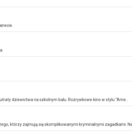
anecie.
a.
Rodzice nastoletnich uczennic chcą pokrzyżować im plany utraty dziewictwa na szkolnym balu. Rozrywkowe kino w stylu "American Pie".