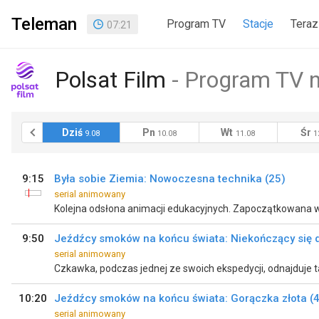
Teleman
Program TV
Stacje
Teraz
07
:
21
Polsat Film
Program TV n
raj
Dziś
Pn
Wt
Śr
8.08
9.08
10.08
11.08
1
9:15
Była sobie Ziemia: Nowoczesna technika (25)
serial animowany
9:50
Jeźdźcy smoków na końcu świata: Niekończący się d
serial animowany
10:20
Jeźdźcy smoków na końcu świata: Gorączka złota (
serial animowany