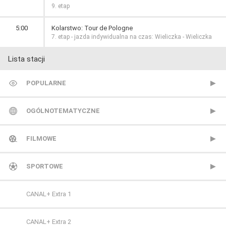
9. etap
5:00
Kolarstwo: Tour de Pologne
7. etap - jazda indywidualna na czas: Wieliczka - Wieliczka
Lista stacji
POPULARNE
TVP 1
OGÓLNOTEMATYCZNE
TVP 2
Metro TV
FILMOWE
Polsat
Nowa TV
13 Ulica
SPORTOWE
TVN
Polonia 1
ale kino+
CANAL+ Extra 1
Polsat 2
AMC
CANAL+ Extra 2