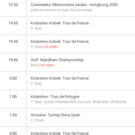
13:30
Szermierka: Mistrzostwa świata - Hongkong 2026
podsumowanie turnieju drużynowego
14:30
Kolarstwo kobiet: Tour de France
8. etap
15:45
Kolarstwo kobiet: Tour de France
9. etap
| na żywo
19:45
Golf: Wyndham Championship
finał
| na żywo
0:00
Kolarstwo kobiet: Tour de France
9. etap
1:00
Kolarstwo: Tour de Pologne
7. etap - jazda indywidualna na czas: Wieliczka - Wieliczka
1:30
Snooker: Turniej China Open
2. dzień
4:00
Kolarstwo kobiet: Tour de France