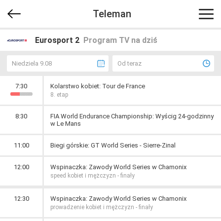
Teleman
Eurosport 2
Program TV na dziś
Niedziela 9.08
Od teraz
7:30
Kolarstwo kobiet: Tour de France
8. etap
8:30
FIA World Endurance Championship: Wyścig 24-godzinny
w Le Mans
11:00
Biegi górskie: GT World Series - Sierre-Zinal
12:00
Wspinaczka: Zawody World Series w Chamonix
speed kobiet i mężczyzn - finały
12:30
Wspinaczka: Zawody World Series w Chamonix
prowadzenie kobiet i mężczyzn - finały