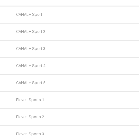
Super Polsat
Antena HD
CANAL+ Sport
Tele 5
AXN
CANAL+ Sport 2
TV 4
AXN Black
CANAL+ Sport 3
TV 6
AXN Spin
CANAL+ Sport 4
TV Puls
AXN White
CANAL+ Sport 5
TV Puls 2
BBC First
Eleven Sports 1
TVN 7
CANAL+ 1
Eleven Sports 2
TVP HD
CANAL+ 360
Eleven Sports 3