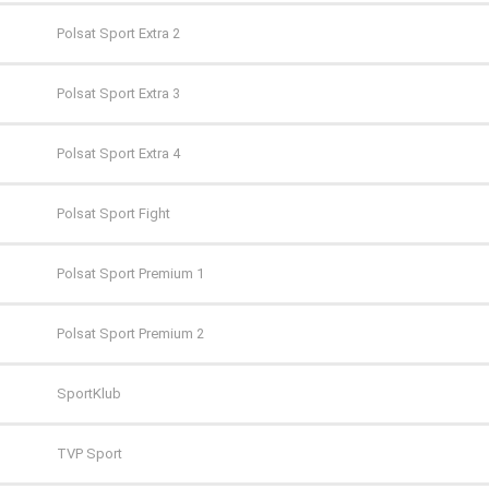
FILMBOX+ Action
Polsat Sport Extra 2
FILMBOX+ Comedy
Polsat Sport Extra 3
FILMBOX+ Emotion
Polsat Sport Extra 4
FILMBOX+ Festival
Polsat Sport Fight
FILMBOX+ Hits
Polsat Sport Premium 1
FILMBOX+ One
Polsat Sport Premium 2
FX
SportKlub
FX Comedy
TVP Sport