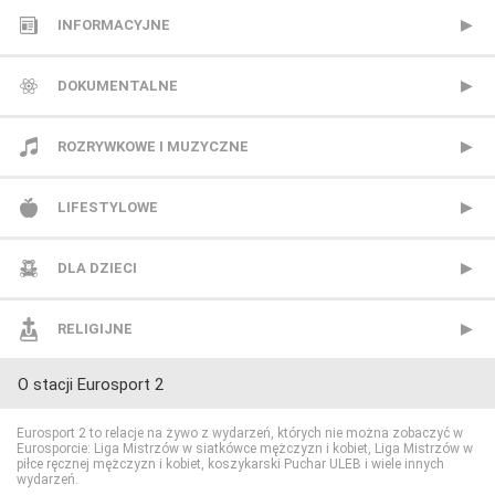
HBO
INFORMACYJNE
HBO 2
Polsat News
DOKUMENTALNE
HBO 3
Republika
Animal Planet
ROZRYWKOWE I MUZYCZNE
Kino Polska
TVN24
BBC Earth
BBC Brit
LIFESTYLOWE
Paramount Network
TVN24 Biznes i Świat
CANAL+ Dokument
Mezzo
BBC Lifestyle
DLA DZIECI
Polsat Comedy Central Extra
TVP Info
CBS Reality
MTV Polska
CANAL+ Domo
Cartoon Network
RELIGIJNE
O stacji Eurosport 2
Polsat Film
Wydarzenia 24
CI Polsat
TVP Rozrywka
CANAL+ Kuchnia
Cartoonito
TV Trwam
Eurosport 2 to relacje na żywo z wydarzeń, których nie można zobaczyć w
Eurosporcie: Liga Mistrzów w siatkówce mężczyzn i kobiet, Liga Mistrzów w
Polsat Film 2
Discovery Channel
Food Network
Disney Channel
piłce ręcznej mężczyzn i kobiet, koszykarski Puchar ULEB i wiele innych
wydarzeń.