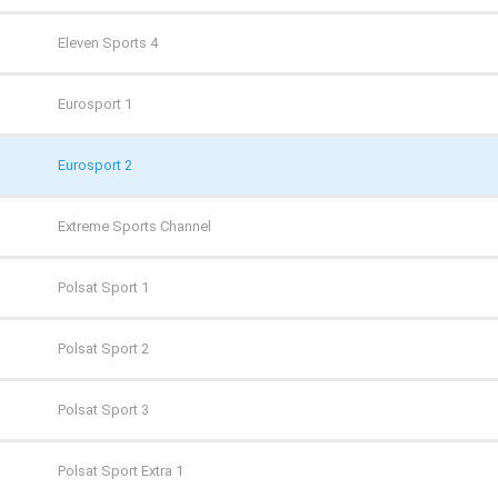
TVP Kultura
CANAL+ 4K Ultra HD
Eleven Sports 4
TVP Kultura 2
CANAL+ Film
Eurosport 1
TVP Polonia
CANAL+ Premium
Eurosport 2
TVS
CANAL+ Seriale
Extreme Sports Channel
WP
Cinemax
Polsat Sport 1
ZOOM
Cinemax 2
Polsat Sport 2
Comedy Central
Polsat Sport 3
Film Cafe
Polsat Sport Extra 1