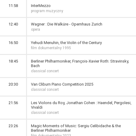
11:58
InterMezzo
program muzyczny
12:40
Wagner : Die Walküre - Opernhaus Zurich
opera
16:50
Yehudi Menuhin, the Violin of the Century
film dokumentalny 1995
18:45
Berliner Philharmoniker, François-Xavier Roth: Stravinsky,
Bach
classical concert
20:30
Van Cliburn Piano Competition 2025
classical concert
21:56
Les Violons du Roy, Jonathan Cohen : Haendel, Pergolesi,
Vivaldi
classical concert
23:26
Magic Moments of Music: Sergiu Celibidache & the
Berliner Philharmoniker
film dokumentalny 2023