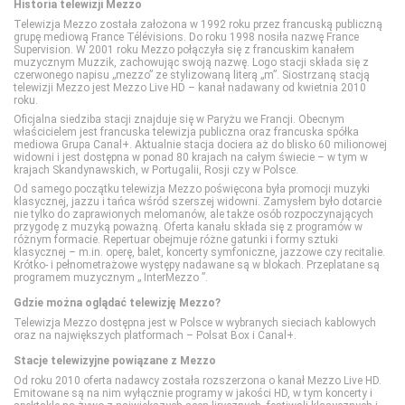
Historia telewizji Mezzo
Telewizja Mezzo została założona w 1992 roku przez francuską publiczną
grupę mediową France Télévisions. Do roku 1998 nosiła nazwę France
ZOOM
Cinemax 2
Polsat Sport 2
ID
Polsat Games
Nickelodeon
Supervision. W 2001 roku Mezzo połączyła się z francuskim kanałem
muzycznym Muzzik, zachowując swoją nazwę. Logo stacji składa się z
czerwonego napisu „mezzo” ze stylizowaną literą „m”. Siostrzaną stacją
telewizji Mezzo jest Mezzo Live HD – kanał nadawany od kwietnia 2010
Comedy Central
Polsat Sport 3
Nat Geo People
Polsat Play
Nicktoons
roku.
Oficjalna siedziba stacji znajduje się w Paryżu we Francji. Obecnym
właścicielem jest francuska telewizja publiczna oraz francuska spółka
mediowa Grupa Canal+. Aktualnie stacja dociera aż do blisko 60 milionowej
Film Cafe
Polsat Sport Extra 1
National Geographic
Polsat Rodzina
TVP ABC
widowni i jest dostępna w ponad 80 krajach na całym świecie – w tym w
krajach Skandynawskich, w Portugalii, Rosji czy w Polsce.
Od samego początku telewizja Mezzo poświęcona była promocji muzyki
FILMBOX+ Action
Polsat Sport Extra 2
National Geographic Wild
TLC
klasycznej, jazzu i tańca wśród szerszej widowni. Zamysłem było dotarcie
nie tylko do zaprawionych melomanów, ale także osób rozpoczynających
przygodę z muzyką poważną. Oferta kanału składa się z programów w
różnym formacie. Repertuar obejmuje różne gatunki i formy sztuki
FILMBOX+ Comedy
Polsat Sport Extra 3
PLANETE+
TTV
klasycznej – m.in. operę, balet, koncerty symfoniczne, jazzowe czy recitalie.
Krótko- i pełnometrażowe występy nadawane są w blokach. Przeplatane są
programem muzycznym „ InterMezzo ”.
FILMBOX+ Emotion
Polsat Sport Extra 4
Polsat Doku
TVN Style
Gdzie można oglądać telewizję Mezzo?
Telewizja Mezzo dostępna jest w Polsce w wybranych sieciach kablowych
oraz na największych platformach – Polsat Box i Canal+.
FILMBOX+ Festival
Polsat Sport Fight
Polsat Viasat Explore
TVN Turbo
Stacje telewizyjne powiązane z Mezzo
Od roku 2010 oferta nadawcy została rozszerzona o kanał Mezzo Live HD.
Emitowane są na nim wyłącznie programy w jakości HD, w tym koncerty i
FILMBOX+ Hits
Polsat Sport Premium 1
Polsat Viasat History
TVP Kobieta