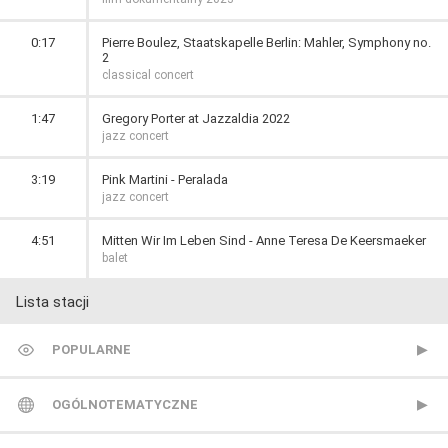
0:17
Pierre Boulez, Staatskapelle Berlin: Mahler, Symphony no.
2
classical concert
1:47
Gregory Porter at Jazzaldia 2022
jazz concert
3:19
Pink Martini - Peralada
jazz concert
4:51
Mitten Wir Im Leben Sind - Anne Teresa De Keersmaeker
balet
Lista stacji
POPULARNE
TVP 1
OGÓLNOTEMATYCZNE