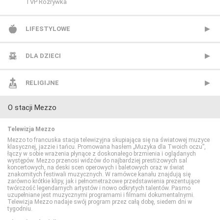
TV Puls
AXN White
CANAL+ Sport 5
Wydarzenia 24
CI Polsat
TVP Rozrywka
TV Puls 2
BBC First
Eleven Sports 1
Discovery Channel
LIFESTYLOWE
TVN 7
CANAL+ 1
Eleven Sports 2
Discovery Historia
BBC Lifestyle
DLA DZIECI
TVP HD
CANAL+ 360
Eleven Sports 3
Discovery Life
CANAL+ Domo
Cartoon Network
RELIGIJNE
O stacji Mezzo
TVP Kultura
CANAL+ 4K Ultra HD
Eleven Sports 4
Discovery Science
CANAL+ Kuchnia
Cartoonito
TV Trwam
Telewizja Mezzo
TVP Kultura 2
CANAL+ Film
Eurosport 1
DTX (d. Discovery Turbo Xtra)
Food Network
Disney Channel
Mezzo to francuska stacja telewizyjna skupiająca się na światowej muzyce
klasycznej, jazzie i tańcu. Promowana hasłem „Muzyka dla Twoich oczu”,
łączy w sobie wrażenia płynące z doskonałego brzmienia i oglądanych
występów. Mezzo przenosi widzów do najbardziej prestiżowych sal
TVP Polonia
CANAL+ Premium
Eurosport 2
Fokus TV
HGTV
Disney Junior
koncertowych, na deski scen operowych i baletowych oraz w świat
znakomitych festiwali muzycznych. W ramówce kanału znajdują się
zarówno krótkie klipy, jak i pełnometrażowe przedstawienia prezentujące
twórczość legendarnych artystów i nowo odkrytych talentów. Pasmo
TVS
CANAL+ Seriale
Extreme Sports Channel
HISTORY
Lifetime
Disney XD
uzupełniane jest muzycznymi programami i filmami dokumentalnymi.
Telewizja Mezzo nadaje swój program przez całą dobę, siedem dni w
tygodniu.
WP
Cinemax
Polsat Sport 1
HISTORY 2
Polsat Cafe
MiniMini+