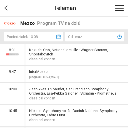
Teleman
Mezzo
Program TV na dziś
Poniedziałek 10.08
Od teraz
8:31
Kazushi Ono, National de Lille : Wagner Strauss,
Shostakovitch
classical concert
9:47
InterMezzo
program muzyczny
10:00
Jean-Yves Thibaudet, San Francisco Symphony
Orchestra, Esa-Pekka Salonen: Scriabin - Prometheus
classical concert
10:45
Nielsen: Symphony no. 3 - Danish National Symphony
Orchestra, Fabio Luisi
classical concert