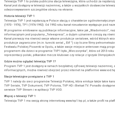
Telewizja TVP 1 to polska publiczna stacja telewizyjna, która uchodzi za najstar
Kanał jest dostępny w telewizji naziemnej, a także u wszystkich dostawców telewiz
odwzorowywaniem szczegółów obrazu na ekranie.
Historia telewizji TVP 1
Telewizja TVP 1 jest najstarszą w Polsce stacją o charakterze ogólnotematyczny
(1970 - 1976), TP1 (1976-1992). Od 1992 roku kanał nieustannie występuje pod naz
W programie emitowane są publikacje informacyjne, takie jak „Wiadomości”, n
informacyjnym jest popularny „Teleexpress”, a dużym uznaniem cieszą się równi
Kanał pierwszy ma również swoje własne produkcje serialowe, wśród których wio
produkcje zagraniczne (m.in. turecki serial „ Elif ”) czy liczne filmy pełnometra
Festiwalu Polskiej Piosenki w Opolu, a także swoje miejsce antenowe mają progra
programem dla dzieci w programie TVP1 była „Wieczorynka”, która od 2013 roku 
reprezentacji polski, piłkarskie mecze klubowe czy relacje z Igrzysk Olimpijskich
Gdzie można oglądać telewizję TVP 1?
Program TVP 1 jest dostępny w ramach bezpłatnej cyfrowej telewizji naziemnej, 
informacyjnych, można również obejrzeć przez internet na platformie www.vod.tvp.
Stacje telewizyjne powiązane z TVP 1
TVP 1 należy do sieci programów Telewizji Polskiej, która emituje także takie kan
TVP Seriale, TVP Dokument, TVP Polonia, TVP HD i Biełsat TV. Ponadto dostępne s
serwisie TVP Stream i w aplikacji TVP VOD.
Więcej o telewizji TVP 1
Telewizja TVP 1 ma swoją stronę internetową www.tvp1.tvp.pl, a także profil na pl