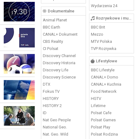
Wydarzenia 24
Dokumentalne
Rozrywkowe i muzyczne
Animal Planet
BBC Earth
BBC Brit
CANAL+ Dokument
Mezzo
CBS Reality
MTV Polska
CI Polsat
TVP Rozrywka
Discovery Channel
Lifestylowe
Discovery Historia
Discovery Life
BBC Lifestyle
Discovery Science
CANAL+ Domo
DTX
CANAL+ Kuchnia
Fokus TV
Food Network
HISTORY
HGTV
HISTORY 2
Lifetime
ID
Polsat Cafe
Nat Geo People
Polsat Games
National Geo.
Polsat Play
Nat. Geo. Wild
Polsat Rodzina