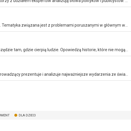
Program poświęcony kłamstwom w debacie publicznej. Autorzy z udziałem ekspertów analizują słowa polityków i publicystów. Widzowie mają możliwość komentowania tematów w mediach społecznościowych.
Program to rozmowa i komentarz do aktualnych wydarzeń. Tematyka związana jest z problemami poruszanymi w głównym wydaniu programu informacyjnego o 19.30.
Magazyn reporterski. Dziennikarze codziennie docierają wszędzie tam, gdzie cierpią ludzie. Opowiedzą historie, które nie mogą pozostać przemilczane.
Magazyn dotyczący spraw międzynarodowych, w którym prowadzący prezentuje i analizuje najważniejsze wydarzenia ze świata. Gospodarzami programu są Aleksandra Rutowska i Paweł Zieliński.
UMENT
DLA DZIECI