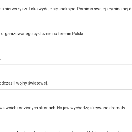
organizowanego cyklicznie na terenie Polski.
.
odczas II wojny światowej.
Policjantka Chloé prowadzi śledztwo w sprawie zabójstwa w swoich rodzinnych stronach. Na jaw wychodzą skrywane dramaty z przeszłości.