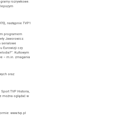
programy rozrywkowe.
z lepszym
970), następnie TVP1
jnym programem
iety Jaworowicz.
m serialowe
u Eurowizji czy
melodia?”. Kultowym
we – m.in. zmagania
owych oraz
 Sport TVP Historia,
óre można oglądać w
formie: www.tvp.pl