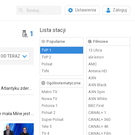
Ustawienia
Zaloguj
Lista stacji
1
Popularne
Filmowe
TVP 1
13 Ulica
OD TERAZ
So
Nd
Pn
Wt
.08
15.08
16.08
17.08
18.
TVP 2
ale kino+
Polsat
AMC
TVN
Antena HD
AXN
Ogólnotematyczne
AXN Black
Kraina Berneńska jest jednym z najurokliwszych regionów Szwajcarii. Szczyty Alp regulują klimat, gdyż powietrze znad wilgotnego Atlantyku zderza się ze zboczami gór, wyzwalając w ten sposób deszcz.
Metro TV
AXN Spin
Nowa TV
AXN White
Polonia 1
BBC First
Polsat 2
CANAL+ 1
Pani Munevver mieszka w rezydencji z pokojówką. Pewnego wieczoru pod drzwi domu ktoś podrzuca dziewczynkę. Okazuje się, że mała Mine jest jej wnuczką, o której istnieniu nie miała pojęcia.
Super Polsat
CANAL+ 360
Tele 5
CANAL+ 4K
TV 4
CANAL+ Film