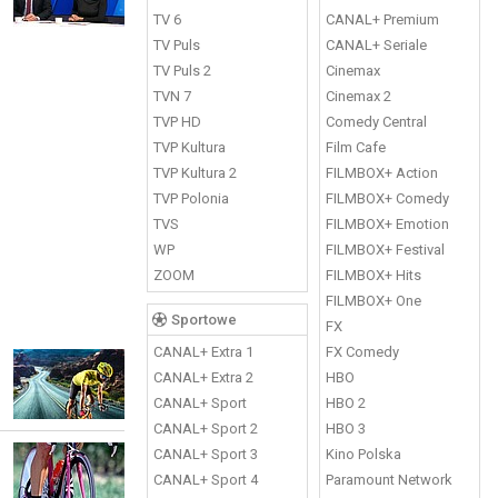
TV 6
CANAL+ Premium
TV Puls
CANAL+ Seriale
TV Puls 2
Cinemax
TVN 7
Cinemax 2
TVP HD
Comedy Central
TVP Kultura
Film Cafe
TVP Kultura 2
FILMBOX+ Action
TVP Polonia
FILMBOX+ Comedy
TVS
FILMBOX+ Emotion
WP
FILMBOX+ Festival
ZOOM
FILMBOX+ Hits
FILMBOX+ One
Sportowe
FX
CANAL+ Extra 1
FX Comedy
CANAL+ Extra 2
HBO
CANAL+ Sport
HBO 2
CANAL+ Sport 2
HBO 3
CANAL+ Sport 3
Kino Polska
CANAL+ Sport 4
Paramount Network