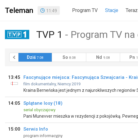
Teleman
Program TV
Stacje
Teraz
11
:
49
TVP 1
Program TV na 
raj
Dziś
So
Nd
Pn
6.08
7.08
8.08
9.08
1
13:45
Fascynujące miejsca: Fascynująca Szwajcaria - Kra
film dokumentalny, Niemcy 2019
14:05
Splątane losy (18)
serial obyczajowy
15:00
Serwis Info
program informacyjny