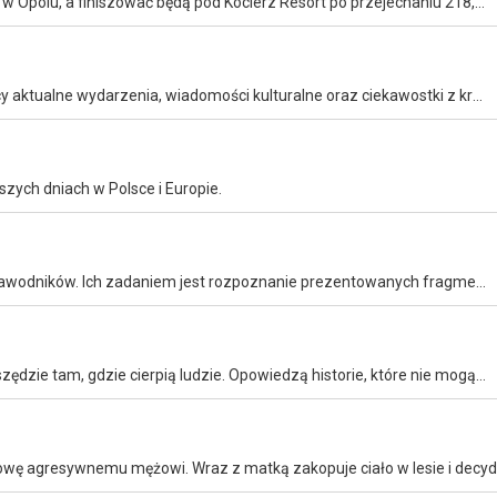
Najdłuższy etap tegorocznego wyścigu. Kolarze wystartują w Opolu, a finiszować będą pod Kocierz Resort po przejechaniu 218,5 kilometra. Na trasie ulokowane zostały dwie kategoryzowane premie górskie.
Dynamicznie prowadzony serwis informacyjny prezentujący aktualne wydarzenia, wiadomości kulturalne oraz ciekawostki z kraju i ze świata.
zych dniach w Polsce i Europie.
W każdym odcinku muzycznego quizu udział bierze troje zawodników. Ich zadaniem jest rozpoznanie prezentowanych fragmentów utworów i podanie ich prawidłowych tytułów. Prowadzi Robert Janowski.
Magazyn reporterski. Dziennikarze codziennie docierają wszędzie tam, gdzie cierpią ludzie. Opowiedzą historie, które nie mogą pozostać przemilczane.