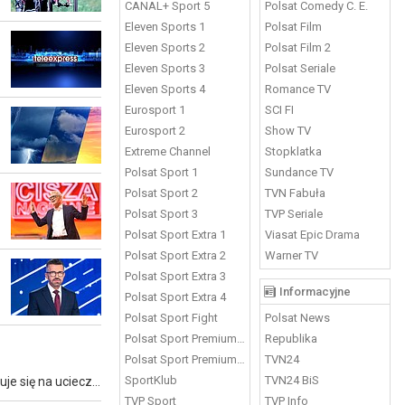
CANAL+ Sport 5
Polsat Comedy C. E.
Eleven Sports 1
Polsat Film
Eleven Sports 2
Polsat Film 2
Eleven Sports 3
Polsat Seriale
Eleven Sports 4
Romance TV
Eurosport 1
SCI FI
Eurosport 2
Show TV
Extreme Channel
Stopklatka
Polsat Sport 1
Sundance TV
Polsat Sport 2
TVN Fabuła
Polsat Sport 3
TVP Seriale
Polsat Sport Extra 1
Viasat Epic Drama
Polsat Sport Extra 2
Warner TV
Polsat Sport Extra 3
Informacyjne
Polsat Sport Extra 4
Polsat Sport Fight
Polsat News
Polsat Sport Premium 1
Republika
Polsat Sport Premium 2
TVN24
SportKlub
TVN24 BiS
Rok 1899. Ciężarna Carmen wymierza śmiertelny cios w głowę agresywnemu mężowi. Wraz z matką zakopuje ciało w lesie i decyduje się na ucieczkę. Niebawem rodzi dziewczynkę, którą zostawia w przytułku.
TVP Sport
TVP Info