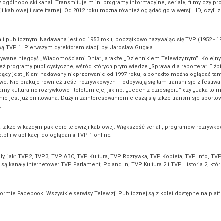
szy ogólnopolski kanał. Transmituje m.in. programy informacyjne, seriale, filmy czy 
ji kablowej i satelitarnej. Od 2012 roku można również oglądać go w wersji HD, czyli 
m i publicznym. Nadawana jest od 1953 roku, początkowo nazywając się TVP (1952 - 1
wą TVP 1. Pierwszym dyrektorem stacji był Jarosław Gugała.
azywane niegdyś „Wiadomościami Dnia”, a także „Dziennikiem Telewizyjnym”. Kole
eż programy publicystyczne, wśród których prym wiedze „Sprawa dla reportera” Elżb
dący jest „Klan” nadawany nieprzerwanie od 1997 roku, a ponadto można oglądać ta
żowe. Nie brakuje również treści rozrywkowych – odbywają się tam transmisje z festiwal
my kulturalno-rozrywkowe i teleturnieje, jak np. „Jeden z dziesięciu” czy „Jaka to 
nie jest już emitowana. Dużym zainteresowaniem cieszą się także transmisje sporto
.
a także w każdym pakiecie telewizji kablowej. Większość seriali, programów rozrywk
pl i w aplikacji do oglądania TVP 1 online.
ały, jak: TVP2, TVP3, TVP ABC, TVP Kultura, TVP Rozrywka, TVP Kobieta, TVP Info, TVP
ą kanały internetowe: TVP Parlament, Poland In, TVP Kultura 2 i TVP Historia 2, kt
atformie Facebook. Wszystkie serwisy Telewizji Publicznej są z kolei dostępne na plat