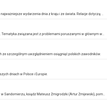
Główny serwis informacyjny TVP. Prowadzący przedstawia najważniejsze wydarzenia dnia z kraju i ze świata. Relacje dotyczą przede wszystkim polityki, gospodarki, kultury oraz życia społecznego.
Program to rozmowa i komentarz do aktualnych wydarzeń. Tematyka związana jest z problemami poruszanymi w głównym wydaniu programu informacyjnego o 19.30.
h ze szczególnym uwzględnieniem osiągnięć polskich zawodników.
zych dniach w Polsce i Europie.
Obdarzony zmysłem detektywistycznym proboszcz parafii w Sandomierzu, ksiądz Mateusz Żmigrodzki (Artur Żmijewski), pomaga miejscowemu komisarzowi Możejce (Piotr Polk) i jego podwładnym w rozwiązywaniu kolejnych skomplikowanych zagadek kryminalnych.