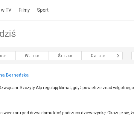
 w TV
Filmy
Sport
dziś
Wt
Śr
Cz
Pt
0.08
11.08
12.08
13.08
14
ina Berneńska