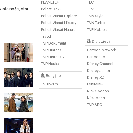
PLANETE+
TLC
Złodziej Marek Drelich (Filip Pławiak) prowadzi życie, które na pierwszy rzut oka wydaje się spokojne. Pomimo swojej kryminalnej działalności, stara się być dobrym ojcem dla dwójki swoich dzieci i utrzymywać pozytywne relacje z żoną Izą (Marianna Zydek), z którą jest w separacji. Wszystko się zmienia, gdy pewnego dnia zostaje niesłusznie oskarżony o romans z Martą (Marta Żmuda Trzebiatowska), żoną gdańskiego gangstera Wójcika (Paweł Małaszyński). Rozpoczyna się bezwzględna gra, w której ścigają go ludzie gotowi zniszczyć wszystko, co jest dla niego ważne.
Polsat Doku
TTV
Polsat Viasat Explore
TVN Style
Polsat Viasat History
TVN Turbo
Polsat Viasat Nature
TVP Kobieta
Travel
Dla dzieci
TVP Dokument
TVP Historia
Cartoon Network
TVP Historia 2
Cartoonito
TVP Nauka
Disney Channel
Disney Junior
Religijne
Disney XD
TV Trwam
MiniMini+
Nickelodeon
Nicktoons
TVP ABC