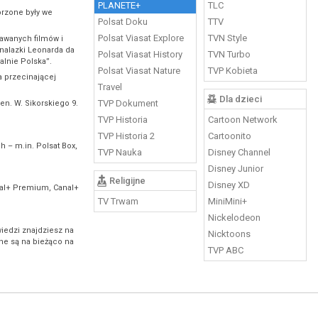
PLANETE+
TLC
orzone były we
Polsat Doku
TTV
Polsat Viasat Explore
TVN Style
awanych filmów i
ynalazki Leonarda da
Polsat Viasat History
TVN Turbo
alnie Polska”.
Polsat Viasat Nature
TVP Kobieta
a przecinającej
Travel
Dla dzieci
TVP Dokument
en. W. Sikorskiego 9.
TVP Historia
Cartoon Network
TVP Historia 2
Cartoonito
 – m.in. Polsat Box,
TVP Nauka
Disney Channel
Disney Junior
Religijne
Disney XD
anal+ Premium, Canal+
TV Trwam
MiniMini+
Nickelodeon
iedzi znajdziesz na
Nicktoons
ne są na bieżąco na
TVP ABC