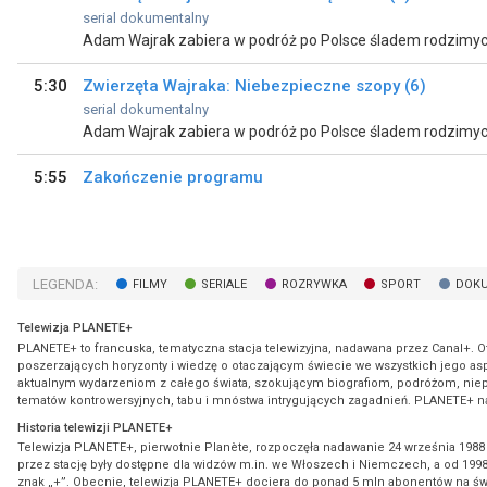
serial dokumentalny
5:30
Zwierzęta Wajraka: Niebezpieczne szopy (6)
serial dokumentalny
5:55
Zakończenie programu
LEGENDA:
FILMY
SERIALE
ROZRYWKA
SPORT
DOK
Telewizja PLANETE+
PLANETE+ to francuska, tematyczna stacja telewizyjna, nadawana przez Canal+. 
poszerzających horyzonty i wiedzę o otaczającym świecie we wszystkich jego aspe
aktualnym wydarzeniom z całego świata, szokującym biografiom, podróżom, nie
tematów kontrowersyjnych, tabu i mnóstwa intrygujących zagadnień. PLANETE+ nada
Historia telewizji PLANETE+
Telewizja PLANETE+, pierwotnie Planète, rozpoczęła nadawanie 24 września 1988
przez stację były dostępne dla widzów m.in. we Włoszech i Niemczech, a od 199
znak „+”. Obecnie, telewizja PLANETE+ dociera do ponad 5 mln abonentów na św