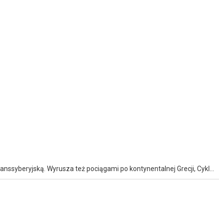
Philippe Gougler spełnia marzenie o podróży zimą Koleją Transsyberyjską. Wyrusza też pociągami po kontynentalnej Grecji, Cykladach, Dominikanie i Meksyku. Czeka go też wyprawa z Rzymu na północ Włoch.