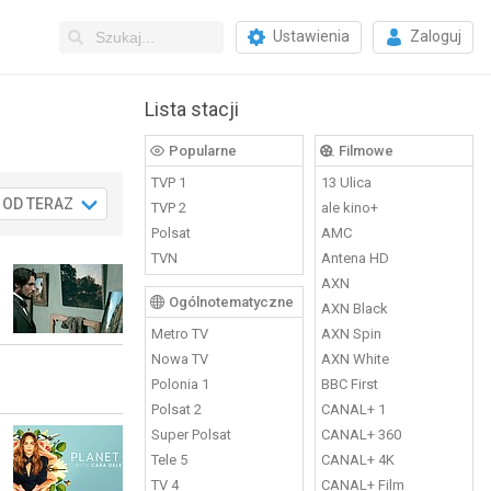
Ustawienia
Zaloguj
Lista stacji
Popularne
Filmowe
TVP 1
13 Ulica
OD TERAZ
So
Nd
Pn
Wt
.08
15.08
16.08
17.08
18.
TVP 2
ale kino+
Polsat
AMC
TVN
Antena HD
AXN
Ogólnotematyczne
AXN Black
Metro TV
AXN Spin
Nowa TV
AXN White
Polonia 1
BBC First
Polsat 2
CANAL+ 1
Super Polsat
CANAL+ 360
Tele 5
CANAL+ 4K
TV 4
CANAL+ Film