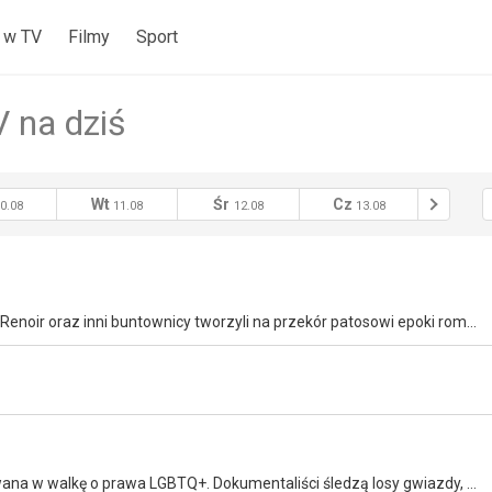
 w TV
Filmy
Sport
 na dziś
Wt
Śr
Cz
Pt
0.08
11.08
12.08
13.08
14
Opowieść o burzliwych początkach impresjonizmu. Monet, Renoir oraz inni buntownicy tworzyli na przekór patosowi epoki romantyzmu. Doświadczyli odrzucenia przez elity Paryża.
Cara Delevingne to brytyjska aktorka i modelka, zaangażowana w walkę o prawa LGBTQ+. Dokumentaliści śledzą losy gwiazdy, która próbuje poznać sekrety seksualności i erotyki w różnych miejscach świata.