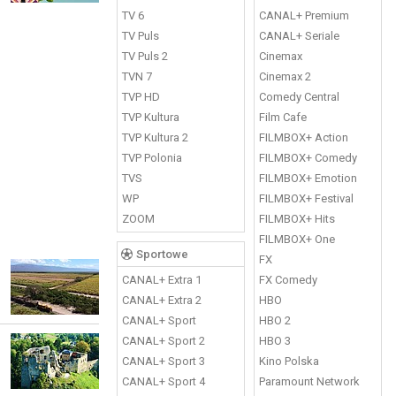
TV 6
CANAL+ Premium
TV Puls
CANAL+ Seriale
TV Puls 2
Cinemax
TVN 7
Cinemax 2
TVP HD
Comedy Central
TVP Kultura
Film Cafe
TVP Kultura 2
FILMBOX+ Action
TVP Polonia
FILMBOX+ Comedy
TVS
FILMBOX+ Emotion
WP
FILMBOX+ Festival
ZOOM
FILMBOX+ Hits
FILMBOX+ One
Sportowe
FX
CANAL+ Extra 1
FX Comedy
CANAL+ Extra 2
HBO
CANAL+ Sport
HBO 2
CANAL+ Sport 2
HBO 3
CANAL+ Sport 3
Kino Polska
CANAL+ Sport 4
Paramount Network