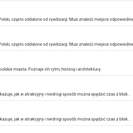
lskie miasta. Poznaje ich rytm, historię i architekturę.
Łukasz Tulej zabiera rodziny na weekendową wyprawę i pokazuje, jak w atrakcyjny i niedrogi sposób można spędzić czas z bliskimi. Widzowie zobaczą m.in. walkę o przetrwanie na świeżym powietrzu.
Łukasz Tulej zabiera rodziny na weekendową wyprawę i pokazuje, jak w atrakcyjny i niedrogi sposób można spędzić czas z bliskimi. Widzowie zobaczą m.in. walkę o przetrwanie na świeżym powietrzu.