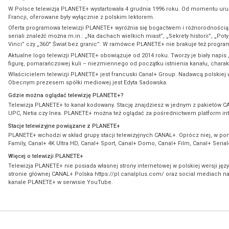
W Polsce telewizja PLANETE+ wystartowała 4 grudnia 1996 roku. Od momentu uru
Francji, oferowane były wyłącznie z polskim lektorem.
Oferta programowa telewizji PLANETE+ wyróżnia się bogactwem i różnorodnością
seriali znaleźć można m.in.: „Na dachach wielkich miast”, „Sekrety historii”, „
Vinci” czy „360° Świat bez granic”. W ramówce PLANETE+ nie brakuje też progra
Aktualne logo telewizji PLANETE+ obowiązuje od 2014 roku. Tworzy je biały napi
figurę, pomarańczowej kuli – niezmiennego od początku istnienia kanału, charakt
Właścicielem telewizji PLANETE+ jest francuski Canal+ Group. Nadawcą polskiej we
Obecnym prezesem spółki mediowej jest Edyta Sadowska.
Gdzie można oglądać telewizję PLANETE+?
Telewizja PLANETE+ to kanał kodowany. Stację znajdziesz w jednym z pakietów CAN
UPC, Netia czy Inea. PLANETE+ można też oglądać za pośrednictwem platform inte
Stacje telewizyjne powiązane z PLANETE+
PLANETE+ wchodzi w skład grupy stacji telewizyjnych CANAL+. Oprócz niej, w port
Family, Canal+ 4K Ultra HD, Canal+ Sport, Canal+ Domo, Canal+ Film, Canal+ Seria
Więcej o telewizji PLANETE+
Telewizja PLANETE+ nie posiada własnej strony internetowej w polskiej wersji j
stronie głównej CANAL+ Polska https://pl.canalplus.com/ oraz social mediach n
kanale PLANETE+ w serwisie YouTube.