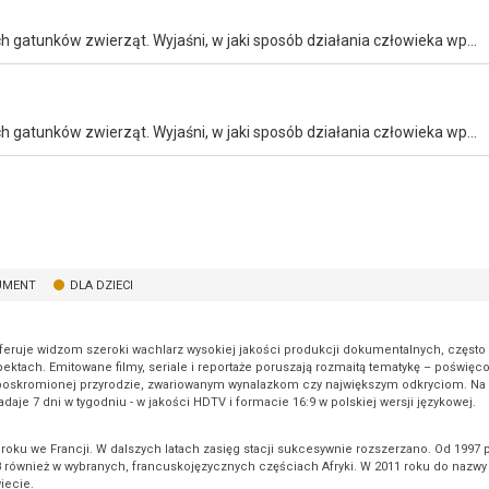
Adam Wajrak zabiera w podróż po Polsce śladem rodzimych gatunków zwierząt. Wyjaśni, w jaki sposób działania człowieka wpływają na ekosystem. Pokaże też najlepsze metody obserwacji dzikiej natury.
Adam Wajrak zabiera w podróż po Polsce śladem rodzimych gatunków zwierząt. Wyjaśni, w jaki sposób działania człowieka wpływają na ekosystem. Pokaże też najlepsze metody obserwacji dzikiej natury.
UMENT
DLA DZIECI
Oferuje widzom szeroki wachlarz wysokiej jakości produkcji dokumentalnych, częst
ktach. Emitowane filmy, seriale i reportaże poruszają rozmaitą tematykę – poświęcon
poskromionej przyrodzie, zwariowanym wynalazkom czy największym odkryciom. Na 
je 7 dni w tygodniu - w jakości HDTV i formacie 16:9 w polskiej wersji językowej.
 roku we Francji. W dalszych latach zasięg stacji sukcesywnie rozszerzano. Od 199
8 również w wybranych, francuskojęzycznych częściach Afryki. W 2011 roku do nazw
iecie.