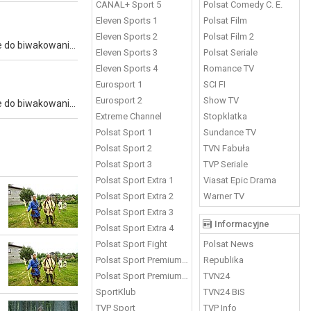
CANAL+ Sport 5
Polsat Comedy C. E.
Eleven Sports 1
Polsat Film
Eleven Sports 2
Polsat Film 2
Instruktor survivalu Łukasz Tulej odwiedza ciekawe rejony Polski, często oddalone od cywilizacji. Musi znaleźć miejsce odpowiednie do biwakowania, a także przygotować pożywny posiłek.
Eleven Sports 3
Polsat Seriale
Eleven Sports 4
Romance TV
Eurosport 1
SCI FI
Eurosport 2
Show TV
Instruktor survivalu Łukasz Tulej odwiedza ciekawe rejony Polski, często oddalone od cywilizacji. Musi znaleźć miejsce odpowiednie do biwakowania, a także przygotować pożywny posiłek.
Extreme Channel
Stopklatka
Polsat Sport 1
Sundance TV
Polsat Sport 2
TVN Fabuła
Polsat Sport 3
TVP Seriale
Polsat Sport Extra 1
Viasat Epic Drama
Polsat Sport Extra 2
Warner TV
Polsat Sport Extra 3
Informacyjne
Polsat Sport Extra 4
Polsat Sport Fight
Polsat News
Polsat Sport Premium 1
Republika
Polsat Sport Premium 2
TVN24
SportKlub
TVN24 BiS
TVP Sport
TVP Info