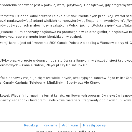
chomienia nadawana jest w polskiej wersji językowej. Początkowo, gdy programy tw
 tematów. Dzienne kanał prezentuje około 22 dokumentalnych produkcji. Wśród nad
Potyczki naukowców”, „Śladami wielkich kompozytorów”, „Zwątpiłem, zwyciężyłem”, „W
mów poświęconych malowniczym zakątkom Polski, jak np. „Polska z góry” czy „Natur
s „Planete+” umieszczony częściowo na prostokącie w kolorze grafitu, a częściowo n
erystycznego elementu jego identyfikacji wizualnej.
rsji kanału jest od 1 września 2004 Canal+ Polska z siedzibą w Warszawie przy Al. G
AL+ oraz w ofercie wybranych operatorów satelitarnych i większości sieci kablowych
rnetowych – Canal+ Online, Player.pl czy Polsat Box Go.
folio nadawcy znajduje się także wiele innych, atrakcyjnych kanałów. Są to m.in.: C
le, Canal+ Kuchnia, Teletoon+, MiniMini+, nSport+ czy Ale Kino+.
ęzykowej. Więcej informacji na temat kanału, emitowanych programów, newsów i zapow
adawcy: Facebook i Instagram. Dodatkowe materiały i fragmenty odcinków publikowa
Redakcja
Reklama
Archiwum
Prześlij opinię