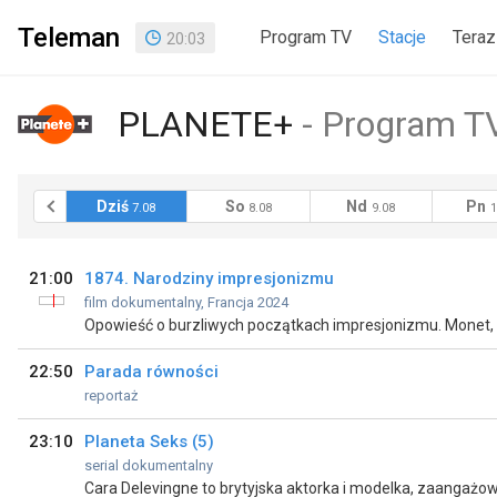
Teleman
Program TV
Stacje
Teraz
20
:
03
PLANETE+
Program TV
raj
Dziś
So
Nd
Pn
6.08
7.08
8.08
9.08
1
21:00
1874. Narodziny impresjonizmu
film dokumentalny, Francja 2024
22:50
Parada równości
reportaż
23:10
Planeta Seks (5)
serial dokumentalny