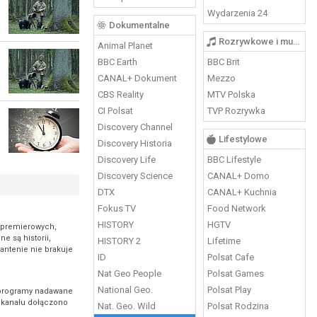
Wydarzenia 24
Dokumentalne
Rozrywkowe i muzyczne
Animal Planet
BBC Earth
BBC Brit
CANAL+ Dokument
Mezzo
CBS Reality
MTV Polska
CI Polsat
TVP Rozrywka
Discovery Channel
Lifestylowe
Discovery Historia
Discovery Life
BBC Lifestyle
Discovery Science
CANAL+ Domo
DTX
CANAL+ Kuchnia
Fokus TV
Food Network
HISTORY
HGTV
o premierowych,
e są historii,
HISTORY 2
Lifetime
antenie nie brakuje
ID
Polsat Cafe
Nat Geo People
Polsat Games
National Geo.
Polsat Play
7 programy nadawane
y kanału dołączono
Nat. Geo. Wild
Polsat Rodzina