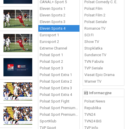
CANAL+ Sport 5
Polsat Comedy C. E.
Eleven Sports 1
Polsat Film
Eleven Sports 2
Polsat Film 2
Eleven Sports 3
Polsat Seriale
Eleven Sports 4
Romance TV
Eurosport 1
SCI FI
Eurosport 2
Show TV
Extreme Channel
Stopklatka
Polsat Sport 1
Sundance TV
Polsat Sport 2
TVN Fabuła
Polsat Sport 3
TVP Seriale
Polsat Sport Extra 1
Viasat Epic Drama
Polsat Sport Extra 2
Warner TV
Polsat Sport Extra 3
Informacyjne
Polsat Sport Extra 4
Polsat Sport Fight
Polsat News
Polsat Sport Premium 1
Republika
Polsat Sport Premium 2
TVN24
SportKlub
TVN24 BiS
TVP Sport
TVP Info