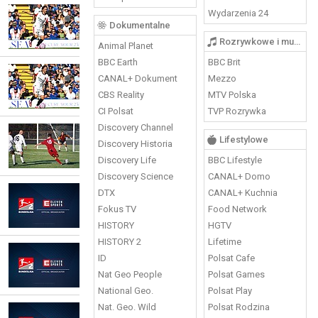
Wydarzenia 24
Dokumentalne
Rozrywkowe i muzyczne
Animal Planet
BBC Earth
BBC Brit
CANAL+ Dokument
Mezzo
CBS Reality
MTV Polska
CI Polsat
TVP Rozrywka
Discovery Channel
Lifestylowe
Discovery Historia
Discovery Life
BBC Lifestyle
Discovery Science
CANAL+ Domo
DTX
CANAL+ Kuchnia
Fokus TV
Food Network
HISTORY
HGTV
HISTORY 2
Lifetime
ID
Polsat Cafe
Nat Geo People
Polsat Games
National Geo.
Polsat Play
Nat. Geo. Wild
Polsat Rodzina