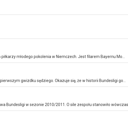
Joshua Kimmich to jeden z najzdolniejszych defensywnych piłkarzy młodego pokolenia w Niemczech. Jest filarem Bayernu Monachium i reprezentacji Niemiec. Do niego należy piłkarska przyszłość.
W tym programie zobaczymy bramki, które padły zaraz po pierwszym gwizdku sędziego. Okazuje się, że w historii Bundesligi gole strzelone w pierwszych sekundach spotkań wcale nie należały do rzadkości.