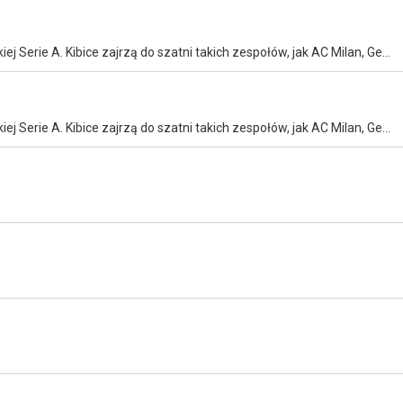
Rzut okiem na kluby piłkarskie stanowiące wizytówkę włoskiej Serie A. Kibice zajrzą do szatni takich zespołów, jak AC Milan, Genoa CFC czy Fiorentina.
Rzut okiem na kluby piłkarskie stanowiące wizytówkę włoskiej Serie A. Kibice zajrzą do szatni takich zespołów, jak AC Milan, Genoa CFC czy Fiorentina.