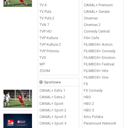
TV 6
CANAL+ Premium
TV Puls
CANAL+ Seriale
TV Puls 2
Cinemax
TVN 7
Cinemax 2
TVP HD
Comedy Central
TVP Kultura
Film Cafe
TVP Kultura 2
FILMBOX+ Action
TVP Polonia
FILMBOX+ Comedy
TVS
FILMBOX+ Emotion
WP
FILMBOX+ Festival
ZOOM
FILMBOX+ Hits
FILMBOX+ One
Sportowe
FX
CANAL+ Extra 1
FX Comedy
CANAL+ Extra 2
HBO
CANAL+ Sport
HBO 2
CANAL+ Sport 2
HBO 3
CANAL+ Sport 3
Kino Polska
CANAL+ Sport 4
Paramount Network