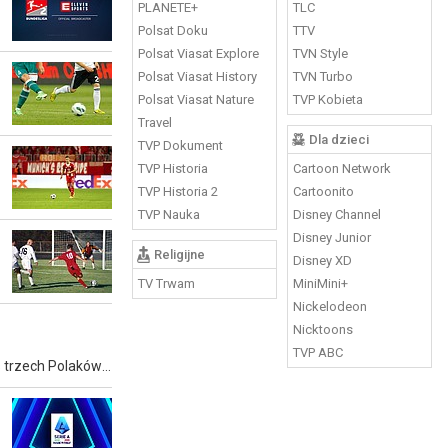
PLANETE+
TLC
Polsat Doku
TTV
Polsat Viasat Explore
TVN Style
Polsat Viasat History
TVN Turbo
Polsat Viasat Nature
TVP Kobieta
Travel
Dla dzieci
TVP Dokument
TVP Historia
Cartoon Network
TVP Historia 2
Cartoonito
TVP Nauka
Disney Channel
Disney Junior
Religijne
Disney XD
TV Trwam
MiniMini+
Nickelodeon
Nicktoons
TVP ABC
Jürgen Klopp poprowadził Borussię Dortmund do mistrzostwa Bundesligi w sezonie 2010/2011. O sile zespołu stanowiło wówczas trzech Polaków: Robert Lewandowski, Jakub Błaszczykowski i Łukasz Piszczek.