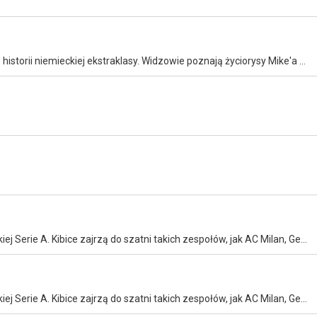
Biografie najlepszych obrońców lat 90., którzy zapisali się w historii niemieckiej ekstraklasy. Widzowie poznają życiorysy Mike'a Wernera, Lothara Matthäusa, Thomasa Helmera czy Matthiasa Sammera.
Rzut okiem na kluby piłkarskie stanowiące wizytówkę włoskiej Serie A. Kibice zajrzą do szatni takich zespołów, jak AC Milan, Genoa CFC czy Fiorentina.
Rzut okiem na kluby piłkarskie stanowiące wizytówkę włoskiej Serie A. Kibice zajrzą do szatni takich zespołów, jak AC Milan, Genoa CFC czy Fiorentina.