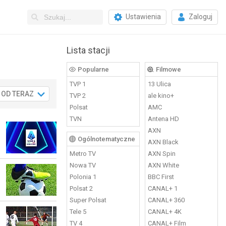
Ustawienia
Zaloguj
Lista stacji
Popularne
Filmowe
TVP 1
13 Ulica
OD TERAZ
Nd
Pn
Wt
Śr
.08
16.08
17.08
18.08
19.0
TVP 2
ale kino+
Polsat
AMC
TVN
Antena HD
AXN
Ogólnotematyczne
AXN Black
Metro TV
AXN Spin
Nowa TV
AXN White
Polonia 1
BBC First
Polsat 2
CANAL+ 1
Super Polsat
CANAL+ 360
Tele 5
CANAL+ 4K
TV 4
CANAL+ Film