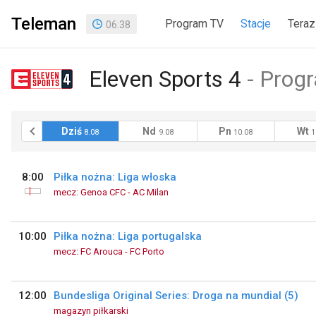
Teleman
Program TV
Stacje
Teraz
06
:
38
Eleven Sports 4
Progr
raj
Dziś
Nd
Pn
Wt
7.08
8.08
9.08
10.08
1
8:00
Piłka nożna: Liga włoska
mecz: Genoa CFC - AC Milan
10:00
Piłka nożna: Liga portugalska
mecz: FC Arouca - FC Porto
12:00
Bundesliga Original Series: Droga na mundial (5)
magazyn piłkarski