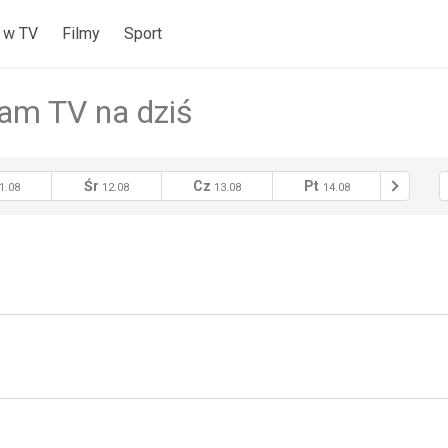
 w TV
Filmy
Sport
am TV na dziś
Śr
Cz
Pt
So
1.08
12.08
13.08
14.08
15