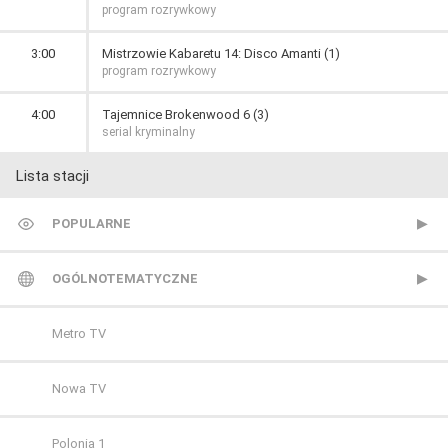
program rozrywkowy
3:00
Mistrzowie Kabaretu 14: Disco Amanti (1)
program rozrywkowy
4:00
Tajemnice Brokenwood 6 (3)
serial kryminalny
Lista stacji
POPULARNE
TVP 1
OGÓLNOTEMATYCZNE
TVP 2
Metro TV
Polsat
Nowa TV
TVN
Polonia 1