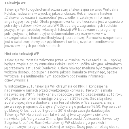
Telewizja WP
BBC First
Eleven Sports 1
Discovery Channel
Food Network
Disney Channel
Telewizja WP to ogólnotematyczna stacja telewizyjna serwisu Wirtualna
Polska, nadawana w wysokiej jakości obrazu. Reklamowana hasłem
„Ciekawa, odważna i różnorodna” jest źródłem rzetelnych informacji i
angażującej rozrywki. Oferta programowa kanału tworzona jest w oparciu o
CANAL+ 1
Eleven Sports 2
Discovery Historia
HGTV
Disney Junior
potrzeby użytkowników portalu WP. Składa się z zagranicznych i polskich
pozycji, w tym produkcji własnych telewizji WP. Nadawane są programy
publicystyczne, informacyjne, dokumentalne czy rozrywkowe – w
szczególności o tematyce lifestylowej i poradniczej. Ramówka uzupełniana
CANAL+ 360
Eleven Sports 3
Discovery Life
Lifetime
Disney XD
jest o światowej sławy pozycje filmowe i seriale, często nieemitowane
jeszcze w innych polskich kanałach.
Historia telewizji WP
CANAL+ 4K Ultra HD
Eleven Sports 4
Discovery Science
Polsat Cafe
MiniMini+
Telewizja WP została założona przez Wirtualna Polska Media SA – spółkę
będącą częścią grupy Wirtualna Polska Holding Spółka Akcyjna. Aktualnym
jej prezesem jest Jacek Świderski. Celem nowego medium było zapewnienie
CANAL+ Film
Eurosport 1
DTX (d. Discovery Turbo Xtra)
Polsat Games
Nickelodeon
widzom dostępu do zupełnie nowej jakości kanału telewizyjnego, będzie
wyróżniał się multimedialnym sposobem podawania informacji i
obiektywnością.
W listopadzie 2015 telewizja WP otrzymała od KRRiT koncesję na
CANAL+ Premium
Eurosport 2
Fokus TV
Polsat Play
Nicktoons
nadawanie w ramach przeprowadzonego konkursu. Pierwotnie miała
nazywać się „WP1”. Testy kanału rozpoczęły się 10 października 2016 roku.
Oficjalne uruchomienie nastąpiło 2 grudnia 2016 roku. Siedzibą stacji
zostało specjalne wybudowane na ten cel studio w Warszawie. Emisja
CANAL+ Seriale
Extreme Sports Channel
HISTORY
Polsat Rodzina
TVP ABC
pierwszego programu „Dzieje się” odbyła się o godzinie 16:50. Poprowadził
go Maciej Orłoś. Już od 8 grudnia 2016 stacja zaczęła działać jako
Telewizja WP. Na przestrzeni lat wśród jej twarzy pojawiły się takie
Cinemax
Polsat Sport 1
HISTORY 2
TLC
nazwiska, jak Małgorzata Ohme, Igor Sokołowski, Aleksandra Szwed czy
Zbigniew Urbański. Ramówka telewizji WP składa się z polskich i
zagranicznych programów o różnej tematyce. Dużą popularnością cieszą