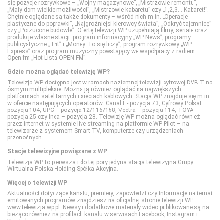
się pozycje rozrywkowe – „Wojny magazynowe”, „Mistrzowie remontu”,
Cinemax 2
Polsat Sport 2
ID
TTV
„Mały dom wielkie możliwości”, „Mistrzowie kabaretu” czy „1,2,3… Kabaret!”.
Chętnie oglądane są także dokumenty – wśród nich m.in. „Operacje
plastyczne do poprawki”, „Najgroźniejsi kierowcy świata”, „Odkryć tajemnicę”
czy „Porzucone budowle”. Ofertę telewizji WP uzupełniają filmy, seriale oraz
Comedy Central
Polsat Sport 3
Nat Geo People
TVN Style
produkcje własne stacji: program informacyjny „WP News”, programy
publicystyczne „Tłit” i „Money. To się liczy”, program rozrywkowy „WP
Express” oraz program muzyczny powstający we współpracy z radiem
Open.fm „Hot Lista OPEN.FM”.
Film Cafe
Polsat Sport Extra 1
National Geographic
TVN Turbo
Gdzie można oglądać telewizję WP?
Telewizja WP dostępna jest w ramach naziemnej telewizji cyfrowej DVB-T na
ósmym multipleksie. Można ją również oglądać na największych
FILMBOX+ Action
Polsat Sport Extra 2
National Geographic Wild
TVP Kobieta
platformach satelitarnych i sieciach kablowych. Stacja WP znajduje się m.in.
w ofercie następujących operatorów: Canal+ - pozycja 73, Cyfrowy Polsat –
pozycja 104, UPC – pozycja 12/116/158, Vectra – pozycja 114, TOYA –
pozycja 25 czy Inea – pozycja 28. Telewizję WP można oglądać również
FILMBOX+ Comedy
Polsat Sport Extra 3
PLANETE+
przez internet w systemie live streaming na platformie WP Pilot – na
telewizorze z systemem Smart TV, komputerze czy urządzeniach
przenośnych.
FILMBOX+ Emotion
Polsat Sport Extra 4
Polsat Doku
Stacje telewizyjne powiązane z WP
Telewizja WP to pierwsza i do tej pory jedyna stacja telewizyjna Grupy
Wirtualna Polska Holding Spółka Akcyjna.
FILMBOX+ Festival
Polsat Sport Fight
Polsat Viasat Explore
Więcej o telewizji WP
Aktualności dotyczące kanału, premiery, zapowiedzi czy informacje na temat
FILMBOX+ Hits
Polsat Sport Premium 1
Polsat Viasat History
emitowanych programów znajdziesz na oficjalnej stronie telewizji WP
www.telewizja.wp.pl. Newsy i dodatkowe materiały wideo publikowane są na
bieżąco również na profilach kanału w serwisach Facebook, Instagram i