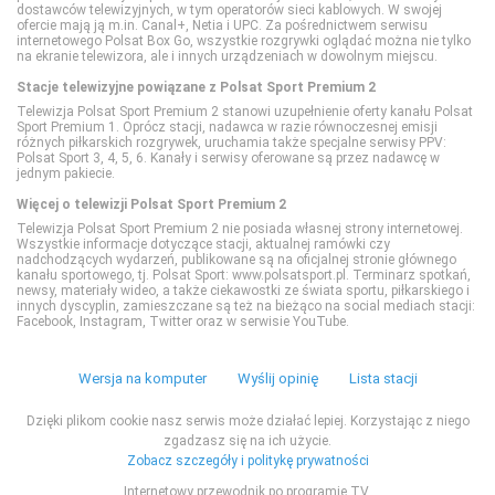
dostawców telewizyjnych, w tym operatorów sieci kablowych. W swojej
ofercie mają ją m.in. Canal+, Netia i UPC. Za pośrednictwem serwisu
Warner TV
National Geographic
TVN Turbo
internetowego Polsat Box Go, wszystkie rozgrywki oglądać można nie tylko
na ekranie telewizora, ale i innych urządzeniach w dowolnym miejscu.
Stacje telewizyjne powiązane z Polsat Sport Premium 2
National Geographic Wild
TVP Kobieta
Telewizja Polsat Sport Premium 2 stanowi uzupełnienie oferty kanału Polsat
Sport Premium 1. Oprócz stacji, nadawca w razie równoczesnej emisji
różnych piłkarskich rozgrywek, uruchamia także specjalne serwisy PPV:
PLANETE+
Polsat Sport 3, 4, 5, 6. Kanały i serwisy oferowane są przez nadawcę w
jednym pakiecie.
Więcej o telewizji Polsat Sport Premium 2
Polsat Doku
Telewizja Polsat Sport Premium 2 nie posiada własnej strony internetowej.
Wszystkie informacje dotyczące stacji, aktualnej ramówki czy
nadchodzących wydarzeń, publikowane są na oficjalnej stronie głównego
kanału sportowego, tj. Polsat Sport: www.polsatsport.pl. Terminarz spotkań,
Polsat Viasat Explore
newsy, materiały wideo, a także ciekawostki ze świata sportu, piłkarskiego i
innych dyscyplin, zamieszczane są też na bieżąco na social mediach stacji:
Facebook, Instagram, Twitter oraz w serwisie YouTube.
Polsat Viasat History
Wersja na komputer
Wyślij opinię
Lista stacji
Polsat Viasat Nature
Dzięki plikom cookie nasz serwis może działać lepiej. Korzystając z niego
zgadzasz się na ich użycie.
Travel
Zobacz szczegóły i politykę prywatności
Internetowy przewodnik po programie TV.