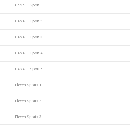
Super Polsat
Antena HD
CANAL+ Sport
Tele 5
AXN
CANAL+ Sport 2
TV 4
AXN Black
CANAL+ Sport 3
TV 6
AXN Spin
CANAL+ Sport 4
TV Puls
AXN White
CANAL+ Sport 5
TV Puls 2
BBC First
Eleven Sports 1
TVN 7
CANAL+ 1
Eleven Sports 2
TVP HD
CANAL+ 360
Eleven Sports 3