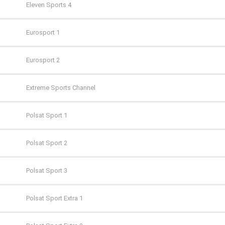
TVP Kultura
CANAL+ 4K Ultra HD
Eleven Sports 4
TVP Kultura 2
CANAL+ Film
Eurosport 1
TVP Polonia
CANAL+ Premium
Eurosport 2
TVS
CANAL+ Seriale
Extreme Sports Channel
WP
Cinemax
Polsat Sport 1
ZOOM
Cinemax 2
Polsat Sport 2
Comedy Central
Polsat Sport 3
Film Cafe
Polsat Sport Extra 1