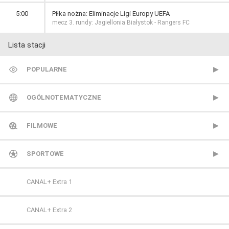
5:00
Piłka nożna: Eliminacje Ligi Europy UEFA
mecz 3. rundy: Jagiellonia Białystok - Rangers FC
Lista stacji
POPULARNE
TVP 1
OGÓLNOTEMATYCZNE
TVP 2
Metro TV
FILMOWE
Polsat
Nowa TV
13 Ulica
SPORTOWE
TVN
Polonia 1
ale kino+
CANAL+ Extra 1
Polsat 2
AMC
CANAL+ Extra 2