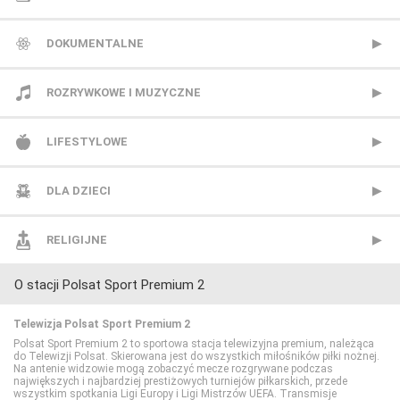
HBO 2
Polsat News
DOKUMENTALNE
HBO 3
Republika
Animal Planet
ROZRYWKOWE I MUZYCZNE
Kino Polska
TVN24
BBC Earth
BBC Brit
LIFESTYLOWE
Paramount Network
TVN24 Biznes i Świat
CANAL+ Dokument
Mezzo
BBC Lifestyle
DLA DZIECI
Polsat Comedy Central Extra
TVP Info
CBS Reality
MTV Polska
CANAL+ Domo
Cartoon Network
RELIGIJNE
O stacji Polsat Sport Premium 2
Polsat Film
Wydarzenia 24
CI Polsat
TVP Rozrywka
CANAL+ Kuchnia
Cartoonito
TV Trwam
Telewizja Polsat Sport Premium 2
Polsat Film 2
Discovery Channel
Food Network
Disney Channel
Polsat Sport Premium 2 to sportowa stacja telewizyjna premium, należąca
do Telewizji Polsat. Skierowana jest do wszystkich miłośników piłki nożnej.
Na antenie widzowie mogą zobaczyć mecze rozgrywane podczas
największych i najbardziej prestiżowych turniejów piłkarskich, przede
Polsat Seriale
Discovery Historia
HGTV
Disney Junior
wszystkim spotkania Ligi Europy i Ligi Mistrzów UEFA. Transmisje