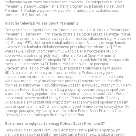
nadawane są na żywo oraz w ramach powtórek. Telewizja Polsat Sport
Premium 2 stanowi uzupełnienie oferty programowej kanału Polsat Sport
Premium 1. Nadaje wyłącznie w wysokim standardzie rozdzielczości i
Romance TV
Discovery Life
Lifetime
Disney XD
formacie 16:9, bez reklam.
Historia telewizji Polsat Sport Premium 2
SCI FI
Discovery Science
Polsat Cafe
MiniMini+
Telewizja Polsat Sport Premium 2 nadaje od roku 2018. Wraz z Polsat Sport
Premium 1 i serwisami PPV, stacja została założona przez Telewizję Polsat,
celem udostępnienia widzom wszystkich meczów piłkarskich Ligi Mistrzów i
Ligi Europy UEFA, do których emisji nabyła prawa. Siedzibę nowego kanału
Show TV
DTX (d. Discovery Turbo Xtra)
Polsat Games
Nickelodeon
utworzono w budynku zlokalizowanym przy ulicy Ostrobramskiej 77 w
Warszawie. Polsat Sport Premium 2 współdzieli nowoczesne studio
sportowe z siostrzaną „jedynką”. Telewizja Polsat Sport Premium 2
rozpoczęła nadawanie 21 sierpnia 2018 roku o godzinie 20:00, wstępem do
Stopklatka
Fokus TV
Polsat Play
Nicktoons
meczu Ligi Mistrzów BATE kontra PSV Eindhoven. Od początku
uruchomienia, aż do chwili obecnej, mecze transmitowane są w jakości
HDTV, a na antenie nie są emitowane reklamy. Wybrane rozgrywki
poprzedzone są studiem przedmeczowym, a po zakończeniu spotkania
Sundance TV
HISTORY
Polsat Rodzina
TVP ABC
widzowie mogą liczyć na eksperckie analizy i komentarze, a nierzadko
również ekskluzywne, niepublikowane wcześniej wywiady. Ważnym punktem
w ofercie Polsat Sport Premium 2 są programy podsumowujące sportowe
wydarzenia. Dużą popularnością cieszy się w szczególności „ Cafe Futbol ”.
TVN Fabuła
HISTORY 2
TLC
Logo stacji tworzy symbol Grupy Polsat Plus i nazwa kanału. To pasy
układające się w kształt kuli wraz z zamieszczonym pod spodem napisem
„polsat sport premium 2”. Znak utrzymany jest w niebieskiej kolorystyce. Od
samego początku, wyłącznym właścicielem Polsat Sport Premium 2 jest
TVP Seriale
ID
TTV
Telewizja Polsat, należąca do Grupy Polsat Plus.
Gdzie można oglądać telewizję Polsat Sport Premium 2?
Viasat Epic Drama
Nat Geo People
TVN Style
Telewizja Polsat Sport Premium 2 dostępna jest w pakiecie sportowym
premium nadawcy na platformie satelitarnej Polsat Box, a także u innych