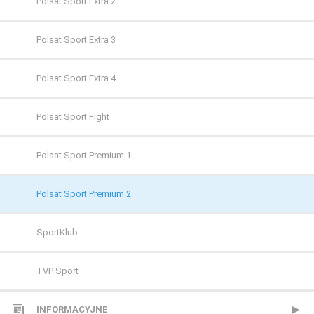
FILMBOX+ Action
Polsat Sport Extra 2
FILMBOX+ Comedy
Polsat Sport Extra 3
FILMBOX+ Emotion
Polsat Sport Extra 4
FILMBOX+ Festival
Polsat Sport Fight
FILMBOX+ Hits
Polsat Sport Premium 1
FILMBOX+ One
Polsat Sport Premium 2
FX
SportKlub
FX Comedy
TVP Sport
HBO
INFORMACYJNE