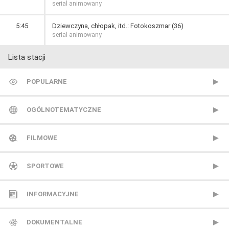
serial animowany
5:45
Dziewczyna, chłopak, itd.: Fotokoszmar (36)
serial animowany
Lista stacji
POPULARNE
TVP 1
OGÓLNOTEMATYCZNE
TVP 2
Metro TV
FILMOWE
Polsat
Nowa TV
13 Ulica
SPORTOWE
TVN
Polonia 1
ale kino+
CANAL+ Extra 1
INFORMACYJNE
Polsat 2
AMC
CANAL+ Extra 2
Polsat News
DOKUMENTALNE