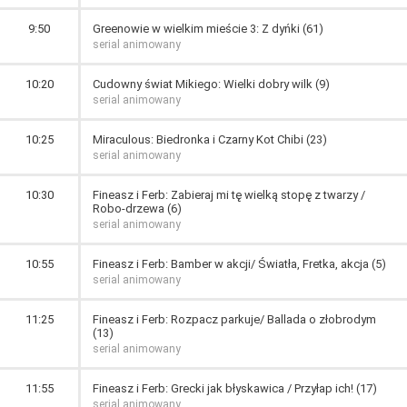
9:50
Greenowie w wielkim mieście 3: Z dyńki (61)
serial animowany
10:20
Cudowny świat Mikiego: Wielki dobry wilk (9)
serial animowany
10:25
Miraculous: Biedronka i Czarny Kot Chibi (23)
serial animowany
10:30
Fineasz i Ferb: Zabieraj mi tę wielką stopę z twarzy /
Robo-drzewa (6)
serial animowany
10:55
Fineasz i Ferb: Bamber w akcji/ Światła, Fretka, akcja (5)
serial animowany
11:25
Fineasz i Ferb: Rozpacz parkuje/ Ballada o złobrodym
(13)
serial animowany
11:55
Fineasz i Ferb: Grecki jak błyskawica / Przyłap ich! (17)
serial animowany