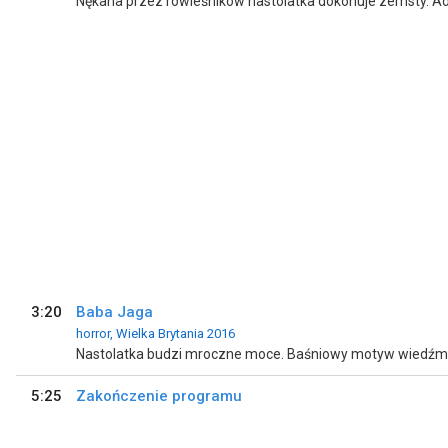
Nękana przez rówieśników nastolatka dokonuje zemsty. Ad
3:20
Baba Jaga
horror, Wielka Brytania 2016
Nastolatka budzi mroczne moce. Baśniowy motyw wiedźmy
5:25
Zakończenie programu