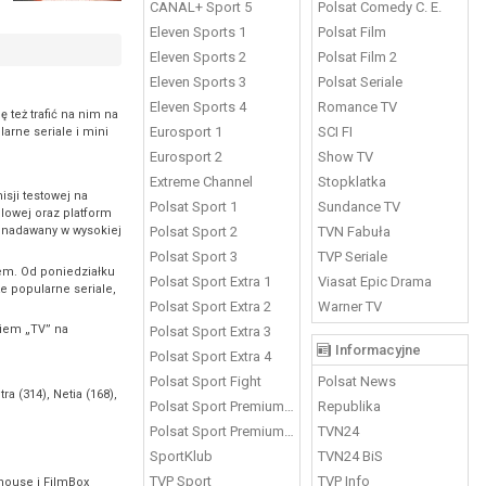
CANAL+ Sport 5
Polsat Comedy C. E.
Eleven Sports 1
Polsat Film
Eleven Sports 2
Polsat Film 2
Eleven Sports 3
Polsat Seriale
Eleven Sports 4
Romance TV
 też trafić na nim na
Eurosport 1
SCI FI
arne seriale i mini
Eurosport 2
Show TV
Extreme Channel
Stopklatka
sji testowej na
Polsat Sport 1
Sundance TV
blowej oraz platform
t nadawany w wysokiej
Polsat Sport 2
TVN Fabuła
Polsat Sport 3
TVP Seriale
rem. Od poniedziałku
Polsat Sport Extra 1
Viasat Epic Drama
że popularne seriale,
Polsat Sport Extra 2
Warner TV
kiem „TV” na
Polsat Sport Extra 3
Informacyjne
Polsat Sport Extra 4
Polsat Sport Fight
Polsat News
a (314), Netia (168),
Polsat Sport Premium 1
Republika
Polsat Sport Premium 2
TVN24
SportKlub
TVN24 BiS
TVP Sport
TVP Info
thouse i FilmBox