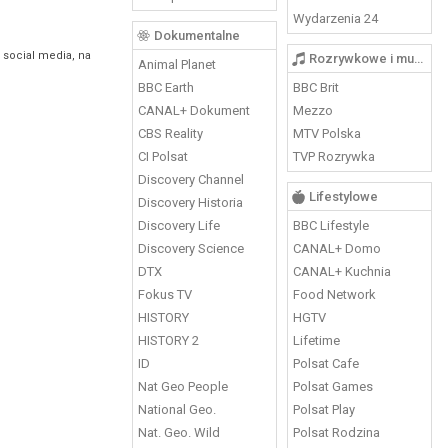
Wydarzenia 24
Dokumentalne
 social media, na
Rozrywkowe i muzyczne
Animal Planet
BBC Earth
BBC Brit
CANAL+ Dokument
Mezzo
CBS Reality
MTV Polska
CI Polsat
TVP Rozrywka
Discovery Channel
Lifestylowe
Discovery Historia
Discovery Life
BBC Lifestyle
Discovery Science
CANAL+ Domo
DTX
CANAL+ Kuchnia
Fokus TV
Food Network
HISTORY
HGTV
HISTORY 2
Lifetime
ID
Polsat Cafe
Nat Geo People
Polsat Games
National Geo.
Polsat Play
Nat. Geo. Wild
Polsat Rodzina