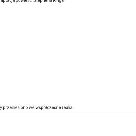
aptacja powieści Stephena Kinga.
 przeniesiono we współczesne realia.