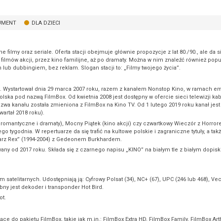
UMENT
DLA DZIECI
ilmy oraz seriale. Oferta stacji obejmuje głównie propozycje z lat 80./90., ale da się
filmów akcji, przez kino familijne, aż po dramaty. Można w nim znaleźć również popul
lub dubbingiem, bez reklam. Slogan stacji to: „Filmy twojego życia”.
 Wystartował dnia 29 marca 2007 roku, razem z kanałem Nonstop Kino, w ramach emi
olska pod nazwą FilmBox. Od kwietnia 2008 jest dostępny w ofercie sieci telewizji ka
azwa kanału została zmieniona z FilmBox na Kino TV. Od 1 lutego 2019 roku kanał jes
artał 2018 roku).
 romantyczne i dramaty), Mocny Piątek (kino akcji) czy czwartkowy Wieczór z Horro
tygodnia. W repertuarze da się trafić na kultowe polskie i zagraniczne tytuły, a tak
sarz Rex” (1994-2004) z Gedeonem Burkhardem.
any od 2017 roku. Składa się z czarnego napisu „KINO” na białym tle z białym dopis
atelitarnych. Udostępniają ją: Cyfrowy Polsat (34), NC+ (67), UPC (246 lub 468), Vectr
ebny jest dekoder i transponder Hot Bird.
ot.
e do pakietu FilmBox, takie jak m.in.: FilmBox Extra HD, FilmBox Family, FilmBox Ar