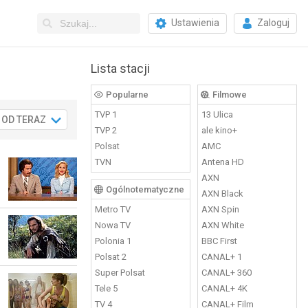
Ustawienia
Zaloguj
Lista stacji
Popularne
Filmowe
TVP 1
13 Ulica
OD TERAZ
So
Nd
Pn
Wt
.08
15.08
16.08
17.08
18.
TVP 2
ale kino+
Polsat
AMC
TVN
Antena HD
AXN
Ogólnotematyczne
AXN Black
Metro TV
AXN Spin
Nowa TV
AXN White
Polonia 1
BBC First
Polsat 2
CANAL+ 1
Super Polsat
CANAL+ 360
Tele 5
CANAL+ 4K
TV 4
CANAL+ Film