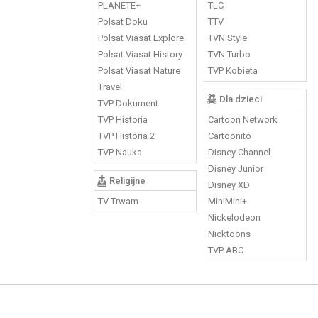
PLANETE+
TLC
Polsat Doku
TTV
Polsat Viasat Explore
TVN Style
Polsat Viasat History
TVN Turbo
Polsat Viasat Nature
TVP Kobieta
Travel
Dla dzieci
TVP Dokument
TVP Historia
Cartoon Network
TVP Historia 2
Cartoonito
TVP Nauka
Disney Channel
Disney Junior
Religijne
Disney XD
TV Trwam
MiniMini+
Nickelodeon
Nicktoons
TVP ABC