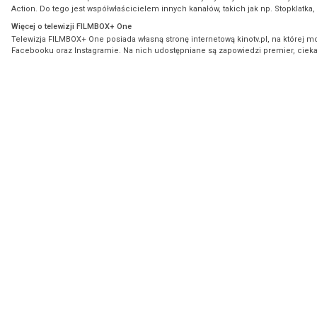
Action. Do tego jest współwłaścicielem innych kanałów, takich jak np. Stopklatka
Więcej o telewizji FILMBOX+ One
Telewizja FILMBOX+ One posiada własną stronę internetową kinotv.pl, na której m
Facebooku oraz Instagramie. Na nich udostępniane są zapowiedzi premier, ciekaw