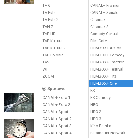
TV 6
CANAL+ Premium
TV Puls
CANAL+ Seriale
TV Puls 2
Cinemax
TVN 7
Cinemax 2
TVP HD
Comedy Central
TVP Kultura
Film Cafe
TVP Kultura 2
FILMBOX+ Action
TVP Polonia
FILMBOX+ Comedy
TVS
FILMBOX+ Emotion
WP
FILMBOX+ Festival
ZOOM
FILMBOX+ Hits
FILMBOX+ One
Sportowe
FX
CANAL+ Extra 1
FX Comedy
CANAL+ Extra 2
HBO
CANAL+ Sport
HBO 2
CANAL+ Sport 2
HBO 3
CANAL+ Sport 3
Kino Polska
CANAL+ Sport 4
Paramount Network