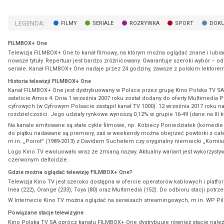
LEGENDA:
FILMY
SERIALE
ROZRYWKA
SPORT
DOK
FILMBOX+ One
Telewizja FILMBOX+ One to kanał filmowy, na którym można oglądać znane i lubiane f
nowsze tytuły. Repertuar jest bardzo zróżnicowany. Gwarantuje szeroki wybór – od 
seriale. Kanał FILMBOX+ One nadaje przez 24 godziny, zawsze z polskim lektorem 
Historia telewizji FILMBOX+ One
Kanał FILMBOX+ One jest dystrybuowany w Polsce przez grupę Kino Polska TV SA.
satelicie Amos 4. Dnia 1 września 2007 roku został dodany do oferty Multimedia P
cyfrowych (w Cyfrowym Polsacie zastąpił kanał TV 1000). 12 września 2017 roku n
rozdzielczości. Jego udziały rynkowe wynoszą 0,12% w grupie 16-49 (dane na III kw
Na kanale emitowane są stałe cykle filmowe, np. Kobiecy Poniedziałek (komedie
do piątku nadawane są premiery, zaś w weekendy można obejrzeć powtórki z całego 
m.in. „Poirot” (1989-2013) z Davidem Suchetem czy oryginalny niemiecki „Komi
Logo Kino TV ewoluowało wraz ze zmianą nazwy. Aktualny wariant jest wykorzystyw
czerwonym deltoidzie.
Gdzie można oglądać telewizję FILMBOX+ One?
Telewizja Kino TV jest szeroko dostępna w ofercie operatorów kablowych i platform s
Inea (222), Orange (233), Toya (80) oraz Multimedia (152). Do odbioru stacji potrz
W Internecie Kino TV można oglądać na serwisach streamingowych, m.in. WP Pil
Powiązane stacje telewizyjne
Kino Polska TV SA oprócz kanału FILMBOX+ One dystrybuuje również stacje należąc