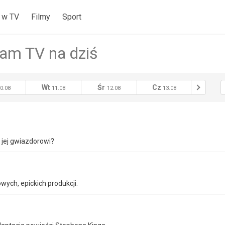
 w TV
Filmy
Sport
am TV na dziś
Wt
Śr
Cz
Pt
0.08
11.08
12.08
13.08
14
 jej gwiazdorowi?
wych, epickich produkcji.