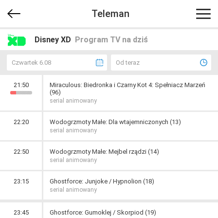
Teleman
Disney XD
Program TV na dziś
Czwartek 6.08
Od teraz
21:50
Miraculous: Biedronka i Czarny Kot 4: Spełniacz Marzeń
(96)
serial animowany
22:20
Wodogrzmoty Małe: Dla wtajemniczonych (13)
serial animowany
22:50
Wodogrzmoty Małe: Mejbel rządzi (14)
serial animowany
23:15
Ghostforce: Junjoke / Hypnolion (18)
serial animowany
23:45
Ghostforce: Gumoklej / Skorpiod (19)