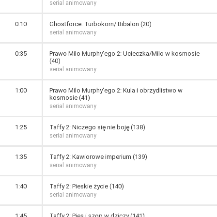
serial animowany
0:10
Ghostforce: Turbokorn/ Bibalon (20)
serial animowany
0:35
Prawo Milo Murphy'ego 2: Ucieczka/Milo w kosmosie
(40)
serial animowany
1:00
Prawo Milo Murphy'ego 2: Kula i obrzydlistwo w
kosmosie (41)
serial animowany
1:25
Taffy 2: Niczego się nie boję (138)
serial animowany
1:35
Taffy 2: Kawiorowe imperium (139)
serial animowany
1:40
Taffy 2: Pieskie życie (140)
serial animowany
1:45
Taffy 2: Pies i szop w dziczy (141)