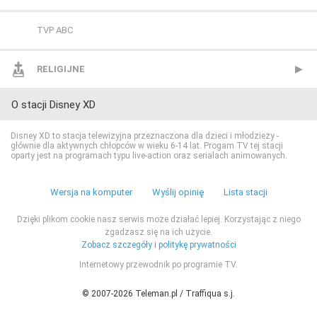
TVS
CANAL+ Seriale
Extreme Sports Channel
HISTORY
Polsat Rodzina
TVP ABC
WP
Cinemax
Polsat Sport 1
HISTORY 2
TLC
RELIGIJNE
O stacji Disney XD
ZOOM
Cinemax 2
Polsat Sport 2
ID
TTV
TV Trwam
Disney XD to stacja telewizyjna przeznaczona dla dzieci i młodzieży -
głównie dla aktywnych chłopców w wieku 6-14 lat. Progam TV tej stacji
Comedy Central
Polsat Sport 3
Nat Geo People
TVN Style
oparty jest na programach typu live-action oraz serialach animowanych.
Film Cafe
Polsat Sport Extra 1
National Geographic
TVN Turbo
Wersja na komputer
Wyślij opinię
Lista stacji
Dzięki plikom cookie nasz serwis może działać lepiej. Korzystając z niego
FILMBOX+ Action
Polsat Sport Extra 2
National Geographic Wild
TVP Kobieta
zgadzasz się na ich użycie.
Zobacz szczegóły i politykę prywatności
FILMBOX+ Comedy
Polsat Sport Extra 3
PLANETE+
Internetowy przewodnik po programie TV.
© 2007-2026 Teleman.pl / Traffiqua s.j.
FILMBOX+ Emotion
Polsat Sport Extra 4
Polsat Doku