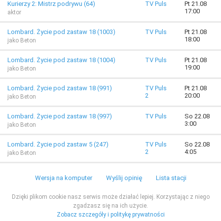
Kurierzy 2: Mistrz podrywu (64)
TV Puls
Pt 21.08
17:00
aktor
Lombard. Życie pod zastaw 18 (1003)
TV Puls
Pt 21.08
18:00
jako Beton
Lombard. Życie pod zastaw 18 (1004)
TV Puls
Pt 21.08
19:00
jako Beton
Lombard. Życie pod zastaw 18 (991)
TV Puls
Pt 21.08
2
20:00
jako Beton
Lombard. Życie pod zastaw 18 (997)
TV Puls
So 22.08
3:00
jako Beton
Lombard. Życie pod zastaw 5 (247)
TV Puls
So 22.08
2
4:05
jako Beton
Wersja na komputer
Wyślij opinię
Lista stacji
Dzięki plikom cookie nasz serwis może działać lepiej. Korzystając z niego
zgadzasz się na ich użycie.
Zobacz szczegóły i politykę prywatności