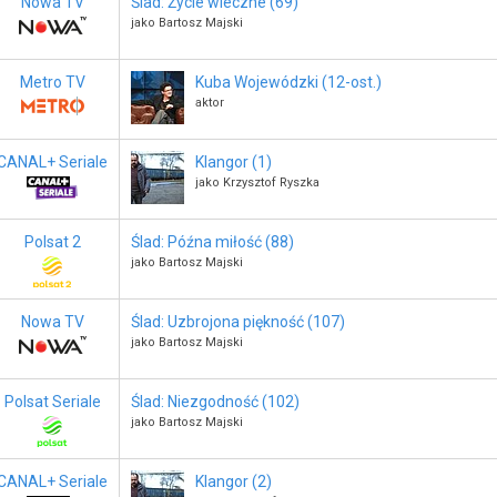
Nowa TV
Ślad: Życie wieczne (69)
jako Bartosz Majski
Metro TV
Kuba Wojewódzki (12-ost.)
aktor
CANAL+ Seriale
Klangor (1)
jako Krzysztof Ryszka
Polsat 2
Ślad: Późna miłość (88)
jako Bartosz Majski
Nowa TV
Ślad: Uzbrojona piękność (107)
jako Bartosz Majski
Polsat Seriale
Ślad: Niezgodność (102)
jako Bartosz Majski
CANAL+ Seriale
Klangor (2)