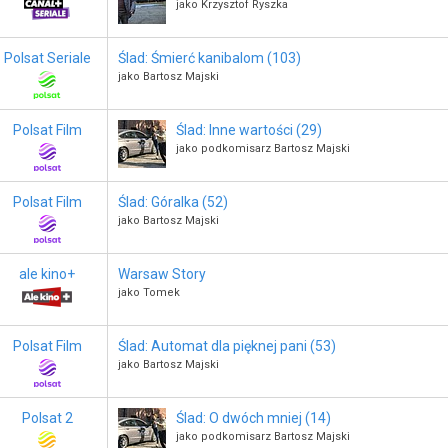
jako Krzysztof Ryszka
Polsat Seriale
Ślad: Śmierć kanibalom (103)
jako Bartosz Majski
Polsat Film
Ślad: Inne wartości (29)
jako podkomisarz Bartosz Majski
Polsat Film
Ślad: Góralka (52)
jako Bartosz Majski
ale kino+
Warsaw Story
jako Tomek
Polsat Film
Ślad: Automat dla pięknej pani (53)
jako Bartosz Majski
Polsat 2
Ślad: O dwóch mniej (14)
jako podkomisarz Bartosz Majski