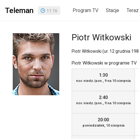
Teleman
Program TV
Stacje
Teraz
11
:
16
Piotr Witkowski
Piotr Witkowski (ur. 12 grudnia 19
Piotr Witkowski w programie TV
1:30
noc niedz./pon., 9 na 10 sierpnia
2:40
noc niedz./pon., 9 na 10 sierpnia
20:00
poniedziałek, 10 sierpnia