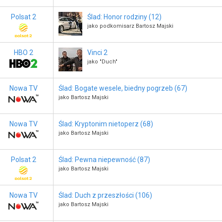
Polsat 2
Ślad: Honor rodziny (12)
jako podkomisarz Bartosz Majski
HBO 2
Vinci 2
jako "Duch"
Nowa TV
Ślad: Bogate wesele, biedny pogrzeb (67)
jako Bartosz Majski
Nowa TV
Ślad: Kryptonim nietoperz (68)
jako Bartosz Majski
Polsat 2
Ślad: Pewna niepewność (87)
jako Bartosz Majski
Nowa TV
Ślad: Duch z przeszłości (106)
jako Bartosz Majski