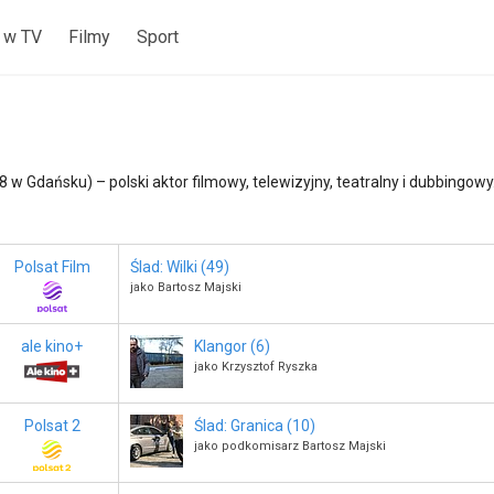
 w TV
Filmy
Sport
88 w Gdańsku) – polski aktor filmowy, telewizyjny, teatralny i dubbingowy
Polsat Film
Ślad: Wilki (49)
jako Bartosz Majski
ale kino+
Klangor (6)
jako Krzysztof Ryszka
Polsat 2
Ślad: Granica (10)
jako podkomisarz Bartosz Majski