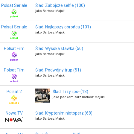
Polsat Seriale
Ślad: Zabójcze selfie (100)
jako Bartosz Majski
Polsat Seriale
Ślad: Najlepszy obrońca (101)
jako Bartosz Majski
Polsat Film
Ślad: Wysoka stawka (50)
jako Bartosz Majski
Polsat Film
Ślad: Podwójny trup (51)
jako Bartosz Majski
Polsat 2
Ślad: Trzy i pół (13)
jako podkomisarz Bartosz Majski
Nowa TV
Ślad: Kryptonim nietoperz (68)
jako Bartosz Majski