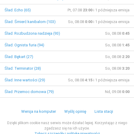
Ślad: Echo (65)
Pt, 07.08
23:00
i 1 późniejsza emisja
Ślad: Śmierć kanibalom (103)
So, 08.08
0:00
i 1 późniejsza emisja
Ślad: Rozbudzona nadzieja (93)
So, 08.08
0:45
Ślad: Ognista furia (94)
So, 08.08
1:45
Ślad: Bękart (27)
So, 08.08
2:20
Ślad: Terminator (28)
So, 08.08
3:20
Ślad: Inne wartości (29)
So, 08.08
4:15
i 1 późniejsza emisja
Ślad: Przemoc domowa (79)
Nd, 09.08
0:00
Wersja na komputer
Wyślij opinię
Lista stacji
Dzięki plikom cookie nasz serwis może działać lepiej. Korzystając z niego
zgadzasz się na ich użycie.
Zobacz szczegóły i politykę prywatności