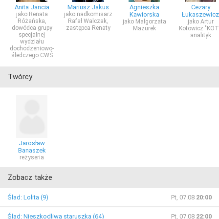
Anita Jancia
Mariusz Jakus
Agnieszka
Cezary
jako Renata
jako nadkomisarz
Kawiorska
Łukaszewicz
Różańska,
Rafał Walczak,
jako Małgorzata
jako Artur
dowódca grupy
zastępca Renaty
Mazurek
Kotowicz "KOT
specjalnej
analityk
wydziału
dochodzeniowo-
śledczego CWŚ
Twórcy
Jarosław
Banaszek
reżyseria
Zobacz także
Ślad: Lolita (9)
Pt, 07.08
20:00
Ślad: Nieszkodliwa staruszka (64)
Pt, 07.08
22:00