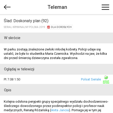
Teleman
Ślad: Doskonały plan (92)
SERIAL KRYMINALNY POLSKA 2019
DLA DOROSŁYCH
W skrócie
W parku zostają znalezione zwłoki młodej kobiety. Policji udaje się
ustalić, że była to studentka Maria Czernicka. Wychodzi na jaw, że kilka
dni przed śmiercią dziewczyna została zgwałcona.
Oglądaj w telewizji
Pt 7.08 1:50
Polsat Seriale
Opis
Kolejna odsłona perypetii grupy specjalnego wydziału dochodzeniowo-
śledczego dowodzonego przez podinspektor policji i profesor nauk
medycznych, Renatę Różańską (
Anita Jancia
). Pomaga jej w tym jej