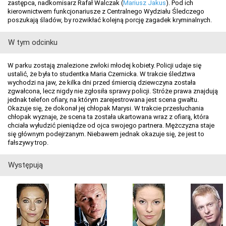
zastępca, nadkomisarz Rafał Walczak (
Mariusz Jakus
). Pod ich
kierownictwem funkcjonariusze z Centralnego Wydziału Śledczego
poszukają śladów, by rozwikłać kolejną porcję zagadek kryminalnych.
W tym odcinku
W parku zostają znalezione zwłoki młodej kobiety. Policji udaje się
ustalić, że była to studentka Maria Czernicka. W trakcie śledztwa
wychodzi na jaw, że kilka dni przed śmiercią dziewczyna została
zgwałcona, lecz nigdy nie zgłosiła sprawy policji. Stróże prawa znajdują
jednak telefon ofiary, na którym zarejestrowana jest scena gwałtu.
Okazuje się, że dokonał jej chłopak Marysi. W trakcie przesłuchania
chłopak wyznaje, że scena ta została ukartowana wraz z ofiarą, która
chciała wyłudzić pieniądze od ojca swojego partnera. Mężczyzna staje
się głównym podejrzanym. Niebawem jednak okazuje się, że jest to
fałszywy trop.
Występują