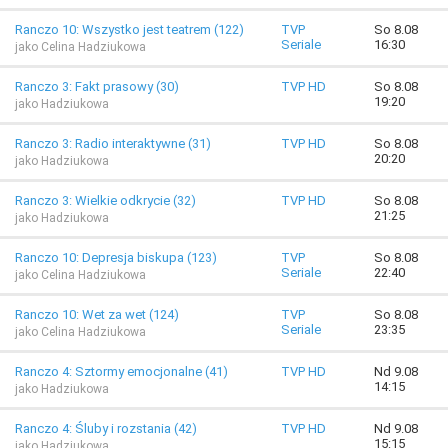
Ranczo 10: Wszystko jest teatrem (122)
TVP
So 8.08
Seriale
16:30
jako Celina Hadziukowa
Ranczo 3: Fakt prasowy (30)
TVP HD
So 8.08
19:20
jako Hadziukowa
Ranczo 3: Radio interaktywne (31)
TVP HD
So 8.08
20:20
jako Hadziukowa
Ranczo 3: Wielkie odkrycie (32)
TVP HD
So 8.08
21:25
jako Hadziukowa
Ranczo 10: Depresja biskupa (123)
TVP
So 8.08
Seriale
22:40
jako Celina Hadziukowa
Ranczo 10: Wet za wet (124)
TVP
So 8.08
Seriale
23:35
jako Celina Hadziukowa
Ranczo 4: Sztormy emocjonalne (41)
TVP HD
Nd 9.08
14:15
jako Hadziukowa
Ranczo 4: Śluby i rozstania (42)
TVP HD
Nd 9.08
15:15
jako Hadziukowa