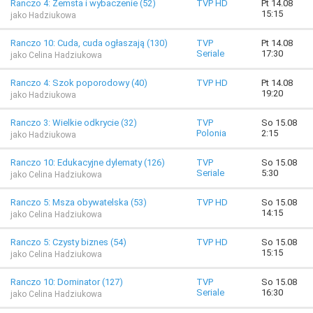
Ranczo 4: Zemsta i wybaczenie (52)
TVP HD
Pt 14.08
15:15
jako Hadziukowa
Ranczo 10: Cuda, cuda ogłaszają (130)
TVP
Pt 14.08
Seriale
17:30
jako Celina Hadziukowa
Ranczo 4: Szok poporodowy (40)
TVP HD
Pt 14.08
19:20
jako Hadziukowa
Ranczo 3: Wielkie odkrycie (32)
TVP
So 15.08
Polonia
2:15
jako Hadziukowa
Ranczo 10: Edukacyjne dylematy (126)
TVP
So 15.08
Seriale
5:30
jako Celina Hadziukowa
Ranczo 5: Msza obywatelska (53)
TVP HD
So 15.08
14:15
jako Celina Hadziukowa
Ranczo 5: Czysty biznes (54)
TVP HD
So 15.08
15:15
jako Celina Hadziukowa
Ranczo 10: Dominator (127)
TVP
So 15.08
Seriale
16:30
jako Celina Hadziukowa