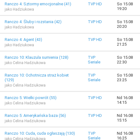
Ranczo 4: Sztormy emocjonalne (41)
TVP HD
So 15.08
19:20
jako Hadziukowa
Ranczo 4: Śluby i rozstania (42)
TVP HD
So 15.08
20:20
jako Hadziukowa
Ranczo 4: Agent (43)
TVP HD
So 15.08
21:25
jako Hadziukowa
Ranczo 10: Klauzula sumienia (128)
TVP
So 15.08
Seriale
22:30
jako Celina Hadziukowa
Ranczo 10: Ochotnicza straż kobiet
TVP
So 15.08
(129)
Seriale
23:25
jako Celina Hadziukowa
Ranczo 5: Wielki powrót (55)
TVP HD
Nd 16.08
14:15
jako Celina Hadziukowa
Ranczo 5: Amerykańska baza (56)
TVP HD
Nd 16.08
15:15
jako Celina Hadziukowa
Ranczo 10: Cuda, cuda ogłaszają (130)
TVP
Nd 16.08
Seriale
16:25
jako Celina Hadziukowa