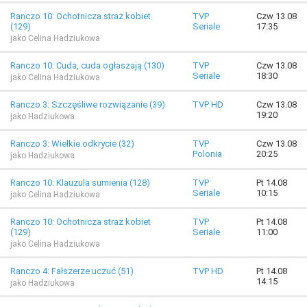
Ranczo 10: Ochotnicza straż kobiet
TVP
Czw 13.08
(129)
Seriale
17:35
jako Celina Hadziukowa
Ranczo 10: Cuda, cuda ogłaszają (130)
TVP
Czw 13.08
Seriale
18:30
jako Celina Hadziukowa
Ranczo 3: Szczęśliwe rozwiązanie (39)
TVP HD
Czw 13.08
19:20
jako Hadziukowa
Ranczo 3: Wielkie odkrycie (32)
TVP
Czw 13.08
Polonia
20:25
jako Hadziukowa
Ranczo 10: Klauzula sumienia (128)
TVP
Pt 14.08
Seriale
10:15
jako Celina Hadziukowa
Ranczo 10: Ochotnicza straż kobiet
TVP
Pt 14.08
(129)
Seriale
11:00
jako Celina Hadziukowa
Ranczo 4: Fałszerze uczuć (51)
TVP HD
Pt 14.08
14:15
jako Hadziukowa