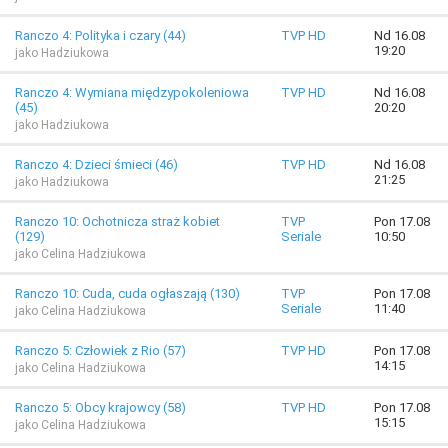
Ranczo 4: Polityka i czary (44)
TVP HD
Nd 16.08
19:20
jako Hadziukowa
Ranczo 4: Wymiana międzypokoleniowa
TVP HD
Nd 16.08
(45)
20:20
jako Hadziukowa
Ranczo 4: Dzieci śmieci (46)
TVP HD
Nd 16.08
21:25
jako Hadziukowa
Ranczo 10: Ochotnicza straż kobiet
TVP
Pon 17.08
(129)
Seriale
10:50
jako Celina Hadziukowa
Ranczo 10: Cuda, cuda ogłaszają (130)
TVP
Pon 17.08
Seriale
11:40
jako Celina Hadziukowa
Ranczo 5: Człowiek z Rio (57)
TVP HD
Pon 17.08
14:15
jako Celina Hadziukowa
Ranczo 5: Obcy krajowcy (58)
TVP HD
Pon 17.08
15:15
jako Celina Hadziukowa