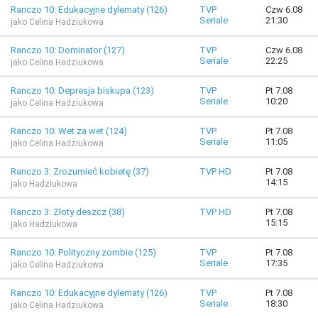
Ranczo 10: Edukacyjne dylematy (126)
TVP
Czw 6.08
Seriale
21:30
jako Celina Hadziukowa
Ranczo 10: Dominator (127)
TVP
Czw 6.08
Seriale
22:25
jako Celina Hadziukowa
Ranczo 10: Depresja biskupa (123)
TVP
Pt 7.08
Seriale
10:20
jako Celina Hadziukowa
Ranczo 10: Wet za wet (124)
TVP
Pt 7.08
Seriale
11:05
jako Celina Hadziukowa
Ranczo 3: Zrozumieć kobietę (37)
TVP HD
Pt 7.08
14:15
jako Hadziukowa
Ranczo 3: Złoty deszcz (38)
TVP HD
Pt 7.08
15:15
jako Hadziukowa
Ranczo 10: Polityczny zombie (125)
TVP
Pt 7.08
Seriale
17:35
jako Celina Hadziukowa
Ranczo 10: Edukacyjne dylematy (126)
TVP
Pt 7.08
Seriale
18:30
jako Celina Hadziukowa