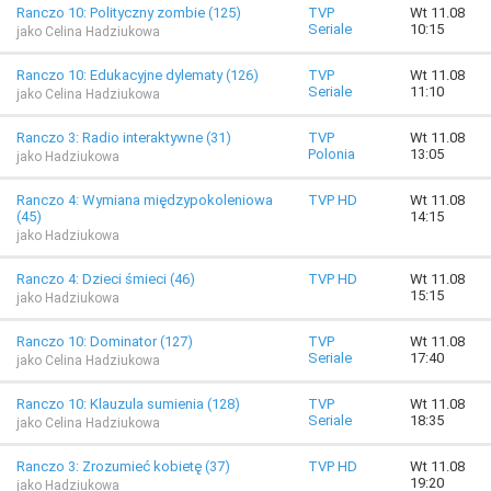
Ranczo 10: Polityczny zombie (125)
TVP
Wt 11.08
Seriale
10:15
jako Celina Hadziukowa
Ranczo 10: Edukacyjne dylematy (126)
TVP
Wt 11.08
Seriale
11:10
jako Celina Hadziukowa
Ranczo 3: Radio interaktywne (31)
TVP
Wt 11.08
Polonia
13:05
jako Hadziukowa
Ranczo 4: Wymiana międzypokoleniowa
TVP HD
Wt 11.08
(45)
14:15
jako Hadziukowa
Ranczo 4: Dzieci śmieci (46)
TVP HD
Wt 11.08
15:15
jako Hadziukowa
Ranczo 10: Dominator (127)
TVP
Wt 11.08
Seriale
17:40
jako Celina Hadziukowa
Ranczo 10: Klauzula sumienia (128)
TVP
Wt 11.08
Seriale
18:35
jako Celina Hadziukowa
Ranczo 3: Zrozumieć kobietę (37)
TVP HD
Wt 11.08
19:20
jako Hadziukowa