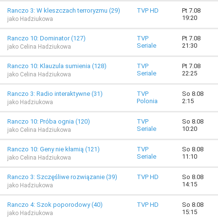
Ranczo 3: W kleszczach terroryzmu (29)
TVP HD
Pt 7.08
19:20
jako Hadziukowa
Ranczo 10: Dominator (127)
TVP
Pt 7.08
Seriale
21:30
jako Celina Hadziukowa
Ranczo 10: Klauzula sumienia (128)
TVP
Pt 7.08
Seriale
22:25
jako Celina Hadziukowa
Ranczo 3: Radio interaktywne (31)
TVP
So 8.08
Polonia
2:15
jako Hadziukowa
Ranczo 10: Próba ognia (120)
TVP
So 8.08
Seriale
10:20
jako Celina Hadziukowa
Ranczo 10: Geny nie kłamią (121)
TVP
So 8.08
Seriale
11:10
jako Celina Hadziukowa
Ranczo 3: Szczęśliwe rozwiązanie (39)
TVP HD
So 8.08
14:15
jako Hadziukowa
Ranczo 4: Szok poporodowy (40)
TVP HD
So 8.08
15:15
jako Hadziukowa