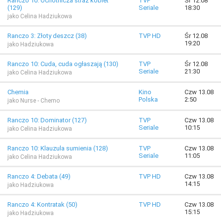
Ranczo 10: Ochotnicza straż kobiet
TVP
Śr 12.08
(129)
Seriale
18:30
jako Celina Hadziukowa
Ranczo 3: Złoty deszcz (38)
TVP HD
Śr 12.08
19:20
jako Hadziukowa
Ranczo 10: Cuda, cuda ogłaszają (130)
TVP
Śr 12.08
Seriale
21:30
jako Celina Hadziukowa
Chemia
Kino
Czw 13.08
Polska
2:50
jako Nurse - Chemo
Ranczo 10: Dominator (127)
TVP
Czw 13.08
Seriale
10:15
jako Celina Hadziukowa
Ranczo 10: Klauzula sumienia (128)
TVP
Czw 13.08
Seriale
11:05
jako Celina Hadziukowa
Ranczo 4: Debata (49)
TVP HD
Czw 13.08
14:15
jako Hadziukowa
Ranczo 4: Kontratak (50)
TVP HD
Czw 13.08
15:15
jako Hadziukowa