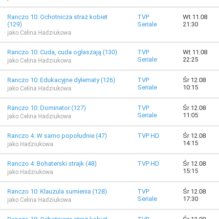
Ranczo 10: Ochotnicza straż kobiet
TVP
Wt 11.08
(129)
Seriale
21:30
jako Celina Hadziukowa
Ranczo 10: Cuda, cuda ogłaszają (130)
TVP
Wt 11.08
Seriale
22:25
jako Celina Hadziukowa
Ranczo 10: Edukacyjne dylematy (126)
TVP
Śr 12.08
Seriale
10:15
jako Celina Hadziukowa
Ranczo 10: Dominator (127)
TVP
Śr 12.08
Seriale
11:05
jako Celina Hadziukowa
Ranczo 4: W samo popołudnie (47)
TVP HD
Śr 12.08
14:15
jako Hadziukowa
Ranczo 4: Bohaterski strajk (48)
TVP HD
Śr 12.08
15:15
jako Hadziukowa
Ranczo 10: Klauzula sumienia (128)
TVP
Śr 12.08
Seriale
17:30
jako Celina Hadziukowa