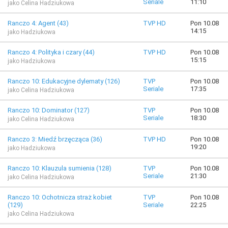
Seriale
11:10
jako Celina Hadziukowa
Ranczo 4: Agent (43)
TVP HD
Pon 10.08
14:15
jako Hadziukowa
Ranczo 4: Polityka i czary (44)
TVP HD
Pon 10.08
15:15
jako Hadziukowa
Ranczo 10: Edukacyjne dylematy (126)
TVP
Pon 10.08
Seriale
17:35
jako Celina Hadziukowa
Ranczo 10: Dominator (127)
TVP
Pon 10.08
Seriale
18:30
jako Celina Hadziukowa
Ranczo 3: Miedź brzęcząca (36)
TVP HD
Pon 10.08
19:20
jako Hadziukowa
Ranczo 10: Klauzula sumienia (128)
TVP
Pon 10.08
Seriale
21:30
jako Celina Hadziukowa
Ranczo 10: Ochotnicza straż kobiet
TVP
Pon 10.08
(129)
Seriale
22:25
jako Celina Hadziukowa