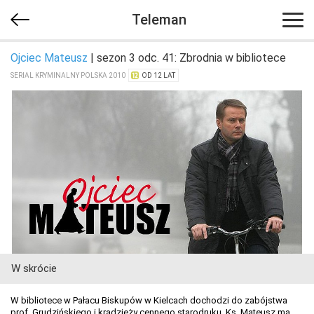
Teleman
Ojciec Mateusz
| sezon 3 odc. 41: Zbrodnia w bibliotece
SERIAL KRYMINALNY POLSKA 2010
OD 12 LAT
W skrócie
W bibliotece w Pałacu Biskupów w Kielcach dochodzi do zabójstwa
prof. Grudzińskiego i kradzieży cennego starodruku. Ks. Mateusz ma