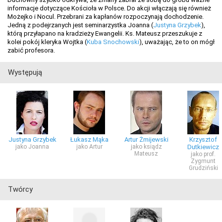
informacje dotyczące Kościoła w Polsce. Do akcji włączają się również
Możejko i Nocul. Przebrani za kapłanów rozpoczynają dochodzenie.
Jedną z podejrzanych jest seminarzystka Joanna (
Justyna Grzybek
),
którą przyłapano na kradzieży Ewangelii. Ks. Mateusz przeszukuje z
kolei pokój kleryka Wojtka (
Kuba Snochowski
), uważając, że to on mógł
zabić profesora.
Występują
Justyna Grzybek
Łukasz Mąka
Artur Żmijewski
Krzysztof
jako Joanna
jako Artur
jako ksiądz
Dutkiewicz
Mateusz
jako prof.
Zygmunt
Grudziński
Twórcy