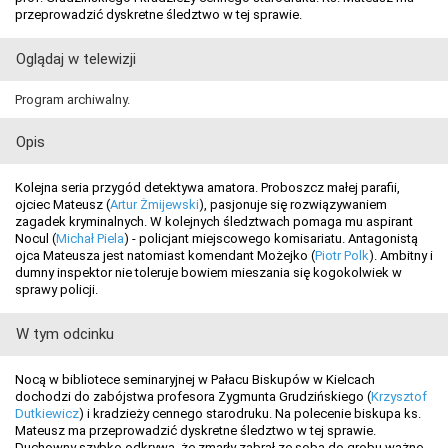
przeprowadzić dyskretne śledztwo w tej sprawie.
Oglądaj w telewizji
Program archiwalny.
Opis
Kolejna seria przygód detektywa amatora. Proboszcz małej parafii,
ojciec Mateusz (
Artur Żmijewski
), pasjonuje się rozwiązywaniem
zagadek kryminalnych. W kolejnych śledztwach pomaga mu aspirant
Nocul (
Michał Piela
) - policjant miejscowego komisariatu. Antagonistą
ojca Mateusza jest natomiast komendant Możejko (
Piotr Polk
). Ambitny i
dumny inspektor nie toleruje bowiem mieszania się kogokolwiek w
sprawy policji.
W tym odcinku
Nocą w bibliotece seminaryjnej w Pałacu Biskupów w Kielcach
dochodzi do zabójstwa profesora Zygmunta Grudzińskiego (
Krzysztof
Dutkiewicz
) i kradzieży cennego starodruku. Na polecenie biskupa ks.
Mateusz ma przeprowadzić dyskretne śledztwo w tej sprawie.
Duchowny szybko odkrywa, że zmarły zabrał ze sobą do grobu ważne