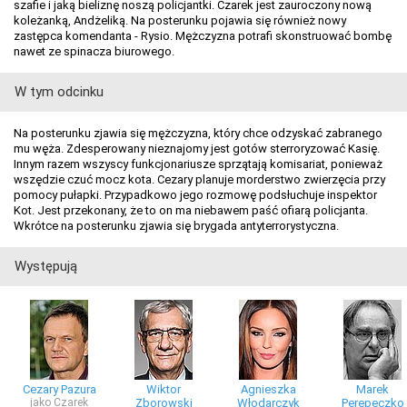
szafie i jaką bieliznę noszą policjantki. Czarek jest zauroczony nową
koleżanką, Andżeliką. Na posterunku pojawia się również nowy
zastępca komendanta - Rysio. Mężczyzna potrafi skonstruować bombę
nawet ze spinacza biurowego.
W tym odcinku
Na posterunku zjawia się mężczyzna, który chce odzyskać zabranego
mu węża. Zdesperowany nieznajomy jest gotów sterroryzować Kasię.
Innym razem wszyscy funkcjonariusze sprzątają komisariat, ponieważ
wszędzie czuć mocz kota. Cezary planuje morderstwo zwierzęcia przy
pomocy pułapki. Przypadkowo jego rozmowę podsłuchuje inspektor
Kot. Jest przekonany, że to on ma niebawem paść ofiarą policjanta.
Wkrótce na posterunku zjawia się brygada antyterrorystyczna.
Występują
Cezary Pazura
Wiktor
Agnieszka
Marek
jako Czarek
Zborowski
Włodarczyk
Perepeczko