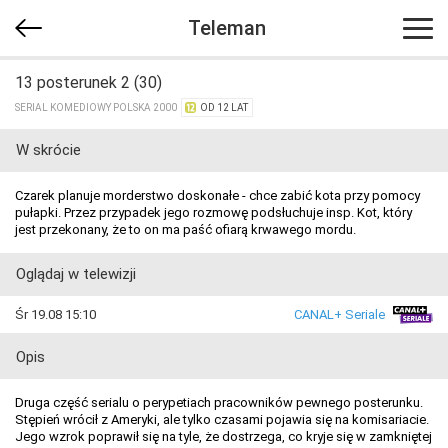
Teleman
13 posterunek 2 (30)
SERIAL KOMEDIOWY POLSKA 2000
OD 12 LAT
W skrócie
Czarek planuje morderstwo doskonałe - chce zabić kota przy pomocy
pułapki. Przez przypadek jego rozmowę podsłuchuje insp. Kot, który
jest przekonany, że to on ma paść ofiarą krwawego mordu.
Oglądaj w telewizji
Śr 19.08 15:10
CANAL+ Seriale
Opis
Druga część serialu o perypetiach pracowników pewnego posterunku.
Stępień wrócił z Ameryki, ale tylko czasami pojawia się na komisariacie.
Jego wzrok poprawił się na tyle, że dostrzega, co kryje się w zamkniętej