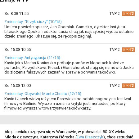
So 8.08 11:55
TVP 2
Zmiennicy: "Krzyk ciszy" (10/15)
Umiera powieściopisarz, Jan Oborniak. Samelko, dyrektor Instytutu
Literackiego Opoka i redaktor Lusia chcą jak najszybciej wydać ostatnie
dzieło zmarłego. Okazuje się, że rękopis zaginął.
So 15.08 10:55
TVP 2
Zmiennicy: Antycypacja (11/15)
Kasia jako Marian Koniuszko próbuje pomóc w kłopotach koledze
po fachu, Parzydlakowi. Kłusek i Gonschorek starają się namówić Jacka
do złożenia fałszywych zeznań w sprawie porwania taksówki.
So 15.08 12:00
TVP 2
Zmiennicy: Obywatel Monte Christo (12/15)
Kasia i Jacek wiozą reżysera Barewicza po odbiór nagrody na festiwal
filmowy w Berlinie. Wyrazem uznania krytyki jest mercedes, po który
filmowiec wyrusza w towarzystwie taksówkarzy.
Akcja serialu rozgrywa się w Warszawie, w połowie lat 80. XX wieku.
Młoda dziewczyna, Katarzyna Piórecka (
Ewa Błaszczyk
), chce zatrudnić