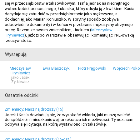
się w przedsiębiorstwie taksówkowym. Trafia jednak na niechętnego
wobec kobiet personalnego, Łukasika, który odsyła ją z kwitkiem. Kasia
decyduje się zatrudnić w przedsiębiorstwie jako mężczyzna, a
dokładniej jako Marian Koniuszko. W sprytny sposób zdobywa
odpowiednie dokumenty i w końcu w przebraniu mężczyzny otrzymuje
pracę. Razem ze swoim zmiennikiem, Jackiem (
Mieczysław
Hryniewicz
), jeździ po Warszawie, obserwując i komentując PRL-owską
rzeczywistość.
Występują
Mieczysław
Ewa Błaszczyk
Piotr Pręgowski
Wojciech Poko
Hryniewicz
jako Jacek
Żytkiewicz
Ostatnie odcinki
Zmiennicy: Nasz najdroższy (15)
Jacek i Kasia dowiadują się, że wysokość wkładu, jaki muszą wnieść
do spółdzielni mieszkaniowej, przekracza ich możliwości. Tymczasem
odbywa się licytacja, na którą wystawiono ich taksówkę.
Zmiennicy: Nasz najdroższy (15-ost.)