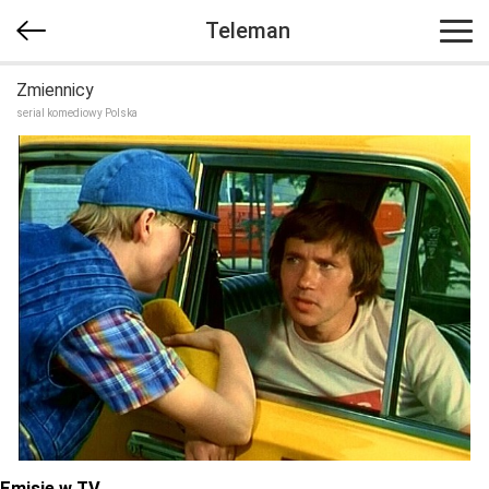
Teleman
Zmiennicy
serial komediowy Polska
Emisje w TV