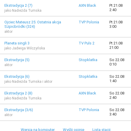
Ekstradycja 2 (7)
AXN Black
Pt 21.08
2:40
jako Nadieżda Tumska
Ojciec Mateusz 25: Ostatnia akcja
TVP Polonia
Pt 21.08
Szpicbródki (324)
3:00
aktor
Planeta singli 3
TV Puls 2
Pt 21.08
21:00
jako Jadwiga Wilczyńska
Ekstradycja (5)
Stopklatka
So 22.08
0:10
aktor
Ekstradycja (6)
Stopklatka
So 22.08
1:40
jako Nadieżda Tumska i aktor
Ekstradycja 2 (8)
AXN Black
So 22.08
2:40
jako Nadieżda Tumska
Ekstradycja (3/6)
TVP Polonia
So 22.08
3:40
aktor
Wersja na komputer
Wyślij opinię
Lista stacji