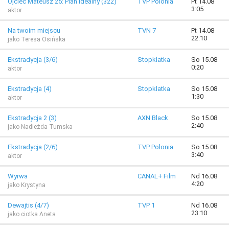
Ojciec Mateusz 25: Plan idealny (322)
TVP Polonia
Pt 14.08
3:05
aktor
Na twoim miejscu
TVN 7
Pt 14.08
22:10
jako Teresa Osińska
Ekstradycja (3/6)
Stopklatka
So 15.08
0:20
aktor
Ekstradycja (4)
Stopklatka
So 15.08
1:30
aktor
Ekstradycja 2 (3)
AXN Black
So 15.08
2:40
jako Nadieżda Tumska
Ekstradycja (2/6)
TVP Polonia
So 15.08
3:40
aktor
Wyrwa
CANAL+ Film
Nd 16.08
4:20
jako Krystyna
Dewajtis (4/7)
TVP 1
Nd 16.08
23:10
jako ciotka Aneta