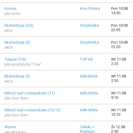
Konsul
Kino Polska
Pon 10.08
14:50
jako Anka
Ekstradycja (3/6)
Stopklatka
Pon 10.08
22:05
aktor
Ekstradycja (4)
Stopklatka
Pon 10.08
23:20
aktor
Tulipan (1/6)
TVP HD
Wt 11.08
2:25
jako prostytutka "Tina"
Ekstradycja (5)
AXN Black
Wt 11.08
2:30
aktor
Miłość nad rozlewiskiem (11)
AXN White
Wt 11.08
9:10
jako Ewa Stern
Miłość nad rozlewiskiem (12/13)
AXN White
Wt 11.08
10:10
jako Ewa Stern
Wyrwa
CANAL+
Śr 12.08
Premium
2:30
jako Krystyna