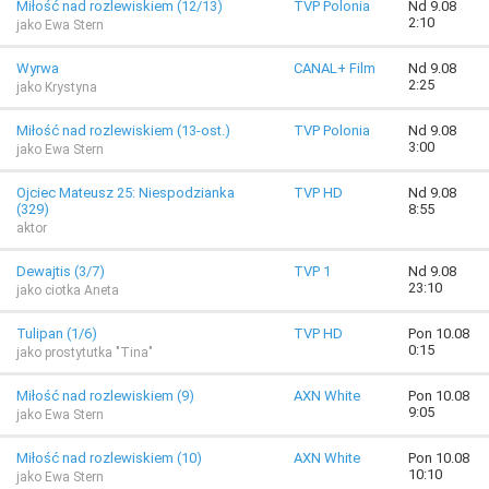
Miłość nad rozlewiskiem (12/13)
TVP Polonia
Nd 9.08
2:10
jako Ewa Stern
Wyrwa
CANAL+ Film
Nd 9.08
2:25
jako Krystyna
Miłość nad rozlewiskiem (13-ost.)
TVP Polonia
Nd 9.08
3:00
jako Ewa Stern
Ojciec Mateusz 25: Niespodzianka
TVP HD
Nd 9.08
(329)
8:55
aktor
Dewajtis (3/7)
TVP 1
Nd 9.08
23:10
jako ciotka Aneta
Tulipan (1/6)
TVP HD
Pon 10.08
0:15
jako prostytutka "Tina"
Miłość nad rozlewiskiem (9)
AXN White
Pon 10.08
9:05
jako Ewa Stern
Miłość nad rozlewiskiem (10)
AXN White
Pon 10.08
10:10
jako Ewa Stern