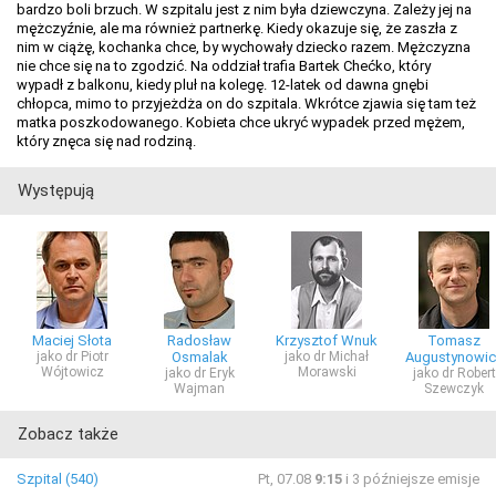
bardzo boli brzuch. W szpitalu jest z nim była dziewczyna. Zależy jej na
mężczyźnie, ale ma również partnerkę. Kiedy okazuje się, że zaszła z
nim w ciążę, kochanka chce, by wychowały dziecko razem. Mężczyzna
nie chce się na to zgodzić. Na oddział trafia Bartek Chećko, który
wypadł z balkonu, kiedy pluł na kolegę. 12-latek od dawna gnębi
chłopca, mimo to przyjeżdża on do szpitala. Wkrótce zjawia się tam też
matka poszkodowanego. Kobieta chce ukryć wypadek przed mężem,
który znęca się nad rodziną.
Występują
Maciej Słota
Radosław
Krzysztof Wnuk
Tomasz
jako dr Piotr
Osmalak
jako dr Michał
Augustynowic
Wójtowicz
Morawski
jako dr Eryk
jako dr Robert
Wajman
Szewczyk
Zobacz także
Szpital (540)
Pt, 07.08
9:15
i 3 późniejsze emisje