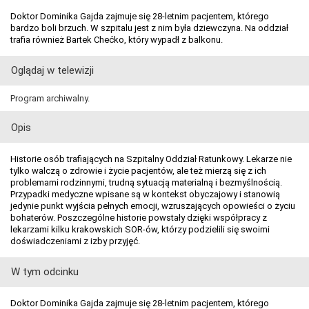
Doktor Dominika Gajda zajmuje się 28-letnim pacjentem, którego
bardzo boli brzuch. W szpitalu jest z nim była dziewczyna. Na oddział
trafia również Bartek Chećko, który wypadł z balkonu.
Oglądaj w telewizji
Program archiwalny.
Opis
Historie osób trafiających na Szpitalny Oddział Ratunkowy. Lekarze nie
tylko walczą o zdrowie i życie pacjentów, ale też mierzą się z ich
problemami rodzinnymi, trudną sytuacją materialną i bezmyślnością.
Przypadki medyczne wpisane są w kontekst obyczajowy i stanowią
jedynie punkt wyjścia pełnych emocji, wzruszających opowieści o życiu
bohaterów. Poszczególne historie powstały dzięki współpracy z
lekarzami kilku krakowskich SOR-ów, którzy podzielili się swoimi
doświadczeniami z izby przyjęć.
W tym odcinku
Doktor Dominika Gajda zajmuje się 28-letnim pacjentem, którego