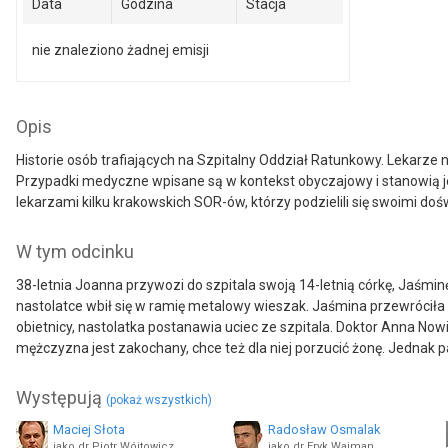
Data
Godzina
Stacja
nie znaleziono żadnej emisji
Opis
Historie osób trafiających na Szpitalny Oddział Ratunkowy. Lekarze n
Przypadki medyczne wpisane są w kontekst obyczajowy i stanowią je
lekarzami kilku krakowskich SOR-ów, którzy podzielili się swoimi doś
W tym odcinku
38-letnia Joanna przywozi do szpitala swoją 14-letnią córkę, Jaśminę
nastolatce wbił się w ramię metalowy wieszak. Jaśmina przewróciła si
obietnicy, nastolatka postanawia uciec ze szpitala. Doktor Anna Now
mężczyzna jest zakochany, chce też dla niej porzucić żonę. Jednak 
Występują
(pokaż wszystkich)
Maciej Słota
Radosław Osmalak
jako dr Piotr Wójtowicz
jako dr Eryk Wajman