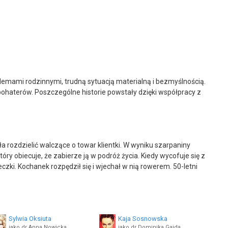
roblemami rodzinnymi, trudną sytuacją materialną i bezmyślnością.
bohaterów. Poszczególne historie powstały dzięki współpracy z
ła rozdzielić walczące o towar klientki. W wyniku szarpaniny
óry obiecuje, że zabierze ją w podróż życia. Kiedy wycofuje się z
zki. Kochanek rozpędził się i wjechał w nią rowerem. 50-letni
Sylwia Oksiuta
Kaja Sosnowska
jako dr Anna Nowicka
jako dr Dominika Gajda