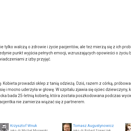
ie tylko walczą o zdrowie i życie pacjentów, ale też mierzą się z ich p
dynie punkt wyjścia pełnych emocji, wzruszających opowieści o życiu 
wiadczeniami z izby przyjęć.
. Kobieta prowadzi sklep z tanią odzieżą. Dziś, razem z córką, próbowa
ę i mocno uderzyła w głowę. W szpitalu zjawia się ojciec dziewczyny, kt
icka bada 25-letnią kobietę, która została poszkodowana podczas wyciec
pacjentka nie zamierza wiązać się z partnerem.
Krzysztof Wnuk
Tomasz Augustynowicz
jako dr Michał Morawski
jako dr Robert Szewczyk