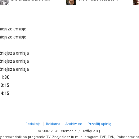
niejsze emisje
niejsze emisje
źniejsza emisja
źniejsza emisja
źniejsza emisja
a
1:30
a
3:15
a
4:15
Redakcja
Reklama
Archiwum
Prześlij opinię
© 2007-2026 Teleman.pl / Traffiqua s.j.
y przewodnik po programie TV. Znajdziesz tu m.in. program TVP, TVN, Polsat oraz po