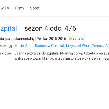
 w TV
Filmy
Sport
zpital
sezon 4 odc. 476
rial paradokumentalny
Polska
2015-2016
od 12 lat
stępują:
Maciej Słota
,
Radosław Osmalak
,
Krzysztof Wnuk
,
Tomasz Au
skrócie:
Joanna przywozi do szpitala 14-letnią córkę. Kobieta prowadzi
walczące o towar klientki. Wtedy nastolatce wbił się w ramię 