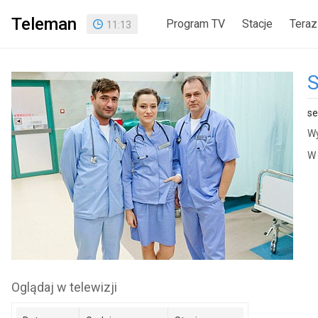
Teleman
Program TV
Stacje
Teraz
11
:
13
S
se
Wy
W 
Oglądaj w telewizji