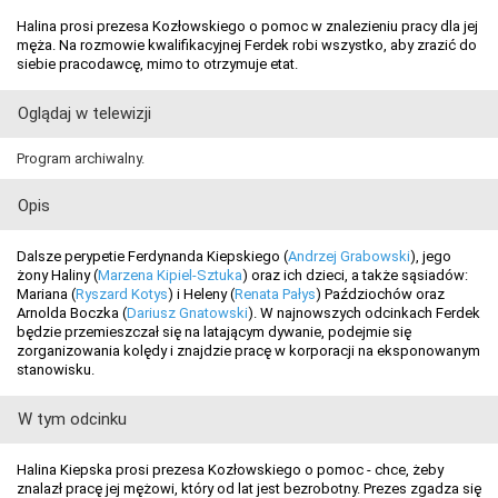
Halina prosi prezesa Kozłowskiego o pomoc w znalezieniu pracy dla jej
męża. Na rozmowie kwalifikacyjnej Ferdek robi wszystko, aby zrazić do
siebie pracodawcę, mimo to otrzymuje etat.
Oglądaj w telewizji
Program archiwalny.
Opis
Dalsze perypetie Ferdynanda Kiepskiego (
Andrzej Grabowski
), jego
żony Haliny (
Marzena Kipiel-Sztuka
) oraz ich dzieci, a także sąsiadów:
Mariana (
Ryszard Kotys
) i Heleny (
Renata Pałys
) Paździochów oraz
Arnolda Boczka (
Dariusz Gnatowski
). W najnowszych odcinkach Ferdek
będzie przemieszczał się na latającym dywanie, podejmie się
zorganizowania kolędy i znajdzie pracę w korporacji na eksponowanym
stanowisku.
W tym odcinku
Halina Kiepska prosi prezesa Kozłowskiego o pomoc - chce, żeby
znalazł pracę jej mężowi, który od lat jest bezrobotny. Prezes zgadza się