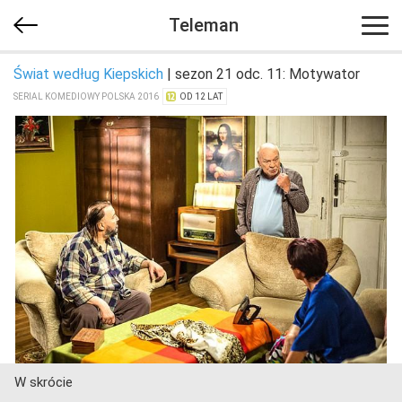
Teleman
Świat według Kiepskich
| sezon 21 odc. 11: Motywator
SERIAL KOMEDIOWY POLSKA 2016
OD 12 LAT
W skrócie