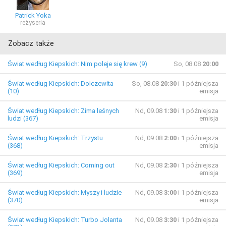
Patrick Yoka
reżyseria
Zobacz także
Świat według Kiepskich: Nim poleje się krew (9)
So, 08.08
20:00
Świat według Kiepskich: Dolczewita
So, 08.08
20:30
i 1 późniejsza
(10)
emisja
Świat według Kiepskich: Zima leśnych
Nd, 09.08
1:30
i 1 późniejsza
ludzi (367)
emisja
Świat według Kiepskich: Trzystu
Nd, 09.08
2:00
i 1 późniejsza
(368)
emisja
Świat według Kiepskich: Coming out
Nd, 09.08
2:30
i 1 późniejsza
(369)
emisja
Świat według Kiepskich: Myszy i ludzie
Nd, 09.08
3:00
i 1 późniejsza
(370)
emisja
Świat według Kiepskich: Turbo Jolanta
Nd, 09.08
3:30
i 1 późniejsza