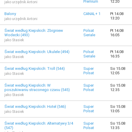
Premium
12:20
jako urzędnik Antoni
Balony
CANAL+ 1
Pt 14.08
13:20
jako urzędnik Antoni
Świat według Kiepskich: Zbigniew
Polsat
Pt 14.08
Wodecki (493)
Seriale
16:05
jako Stasiek
Świat według Kiepskich: Ukulele (494)
Polsat
Pt 14.08
Seriale
16:35
jako Stasiek
Świat według Kiepskich: Troll (544)
Super
So 15.08
Polsat
12:05
jako Stasiek
Świat według Kiepskich: W
Super
So 15.08
poszukiwaniu straconego czasu (545)
Polsat
12:35
jako Stasiek
Świat według Kiepskich: Hotel (546)
Super
So 15.08
Polsat
13:05
jako Stasiek
Świat według Kiepskich: Alternatywy 3/4
Super
So 15.08
(547)
Polsat
13:35