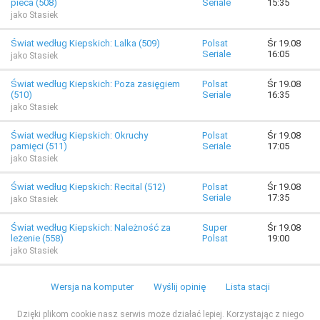
pieca (508)
Seriale
15:35
jako Stasiek
Świat według Kiepskich: Lalka (509)
Polsat
Śr 19.08
Seriale
16:05
jako Stasiek
Świat według Kiepskich: Poza zasięgiem
Polsat
Śr 19.08
(510)
Seriale
16:35
jako Stasiek
Świat według Kiepskich: Okruchy
Polsat
Śr 19.08
pamięci (511)
Seriale
17:05
jako Stasiek
Świat według Kiepskich: Recital (512)
Polsat
Śr 19.08
Seriale
17:35
jako Stasiek
Świat według Kiepskich: Należność za
Super
Śr 19.08
leżenie (558)
Polsat
19:00
jako Stasiek
Wersja na komputer
Wyślij opinię
Lista stacji
Dzięki plikom cookie nasz serwis może działać lepiej. Korzystając z niego