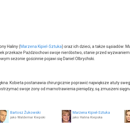
żony Haliny (
Marzena Kipiel-Sztuka
) oraz ich dzieci, a także sąsiadów: M
ek przekaże Paździochowi swoje nieróbstwo, stanie przed wyzwaniem zj
ym sezonie gościnnie pojawi się Daniel Olbrychski.
na. Kobieta postanawia chirurgicznie poprawić największe atuty swe
powstrzymać swoje żony od marnotrawienia pieniędzy, są zmuszeni się
Bartosz Żukowski
Marzena Kipiel-Sztuka
jako Waldemar Kiepski
jako Halina Kiepska
Lech Dyblik
Zofia Czerwińska