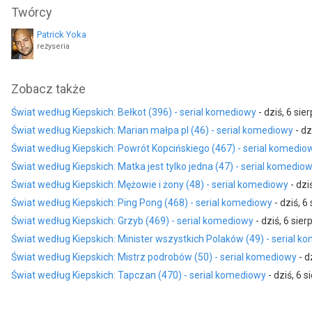
Twórcy
jako Helena Paździoch
jako Arnold Boczek
Patrick Yoka
reżyseria
Zobacz także
Świat według Kiepskich: Bełkot (396) - serial komediowy
- dziś, 6 sie
Świat według Kiepskich: Marian małpa pl (46) - serial komediowy
- dz
Świat według Kiepskich: Powrót Kopcińskiego (467) - serial komedio
Świat według Kiepskich: Matka jest tylko jedna (47) - serial komedio
Świat według Kiepskich: Mężowie i żony (48) - serial komediowy
- dzi
Świat według Kiepskich: Ping Pong (468) - serial komediowy
- dziś, 6
Świat według Kiepskich: Grzyb (469) - serial komediowy
- dziś, 6 sier
Świat według Kiepskich: Minister wszystkich Polaków (49) - serial 
Świat według Kiepskich: Mistrz podrobów (50) - serial komediowy
- d
Świat według Kiepskich: Tapczan (470) - serial komediowy
- dziś, 6 s