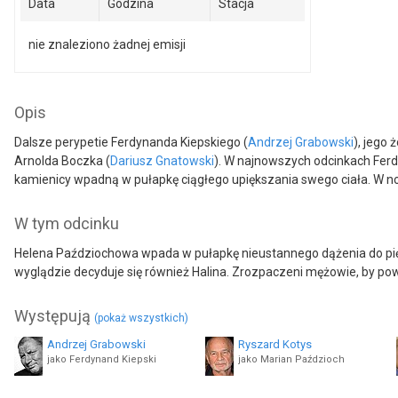
Data
Godzina
Stacja
nie znaleziono żadnej emisji
Opis
Dalsze perypetie Ferdynanda Kiepskiego (
Andrzej Grabowski
), jego 
Arnolda Boczka (
Dariusz Gnatowski
). W najnowszych odcinkach Ferd
kamienicy wpadną w pułapkę ciągłego upiększania swego ciała. W now
W tym odcinku
Helena Paździochowa wpada w pułapkę nieustannego dążenia do pięk
wyglądzie decyduje się również Halina. Zrozpaczeni mężowie, by 
Występują
(pokaż wszystkich)
Andrzej Grabowski
Ryszard Kotys
jako Ferdynand Kiepski
jako Marian Paździoch
Renata Pałys
Dariusz Gnatowski