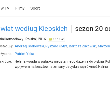
 w TV
Filmy
Sport
wiat według Kiepskich
sezon 20 o
rial komediowy
Polska
2016
od 12 lat
stępują:
Andrzej Grabowski
,
Ryszard Kotys
,
Bartosz Żukowski
,
Marzena
żyseria:
Patrick Yoka
skrócie:
Helena wpada w pułapkę nieustannego dążenia do piękna. Kobi
wpływem na kosztowne zmiany decyduje się również Halina.