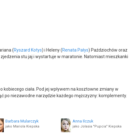
ariana (
Ryszard Kotys
) i Heleny (
Renata Pałys
) Paździochów oraz
edzenia stu jaj i wystartuje w maratonie. Natomiast mieszkanki
go kobiecego ciała. Pod jej wpływem na kosztowne zmiany w
gnąć po niezawodne narzędzie każdego mężczyzny: komplementy.
Barbara Mularczyk
Anna Ilczuk
jako Mariola Kiepska
jako Jolasia "Pupcia" Kiepska
Andrzej Gałła
Joanna Kurowska