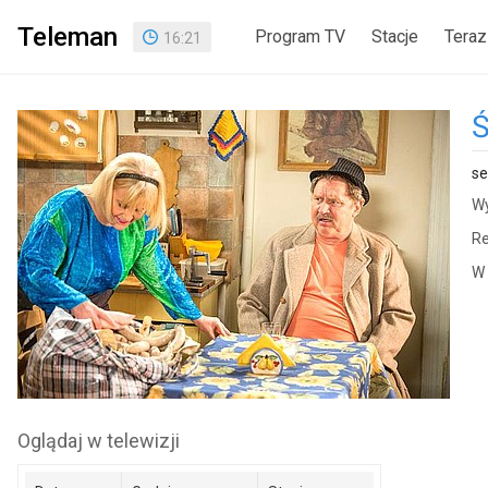
Teleman
Program TV
Stacje
Teraz
16
:
21
Ś
se
Wy
Re
W 
Oglądaj w telewizji