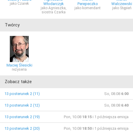
jako Czarek
Włodarczyk
Perepeczko
Walczewski
jako Agnieszka,
jako komendant
jako Stępień
siostra Czarka
Twórcy
Maciej Ślesicki
reżyseria
Zobacz także
13 posterunek 2 (11)
So, 08.08
6:00
13 posterunek 2 (12)
So, 08.08
6:40
13 posterunek 2 (19)
Pon, 10.08
18:15
i 1 późniejsza emisja
13 posterunek 2 (20)
Pon, 10.08
18:50
i 1 późniejsza emisja