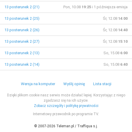
13 posterunek 2 (21)
Pon, 10.08
19:25
i 1 późniejsza emisja
13 posterunek 2 (25)
Śr, 12.08
14:00
13 posterunek 2 (26)
Śr, 12.08
14:40
13 posterunek 2 (27)
Śr, 12.08
15:10
13 posterunek 2 (13)
So, 15.08
6:00
13 posterunek 2 (14)
So, 15.08
6:40
Wersja na komputer
Wyślij opinię
Lista stacji
Dzięki plikom cookie nasz serwis może działać lepiej. Korzystając z niego
zgadzasz się na ich użycie.
Zobacz szczegóły i politykę prywatności
Internetowy przewodnik po programie TV.
© 2007-2026 Teleman.pl / Traffiqua s.j.