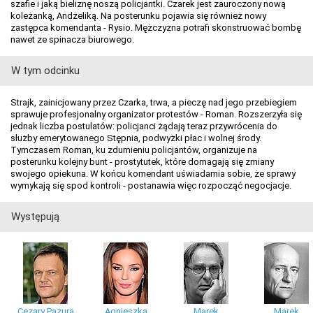
szafie i jaką bieliznę noszą policjantki. Czarek jest zauroczony nową
koleżanką, Andżeliką. Na posterunku pojawia się również nowy
zastępca komendanta - Rysio. Mężczyzna potrafi skonstruować bombę
nawet ze spinacza biurowego.
W tym odcinku
Strajk, zainicjowany przez Czarka, trwa, a pieczę nad jego przebiegiem
sprawuje profesjonalny organizator protestów - Roman. Rozszerzyła się
jednak liczba postulatów: policjanci żądają teraz przywrócenia do
służby emerytowanego Stępnia, podwyżki płac i wolnej środy.
Tymczasem Roman, ku zdumieniu policjantów, organizuje na
posterunku kolejny bunt - prostytutek, które domagają się zmiany
swojego opiekuna. W końcu komendant uświadamia sobie, że sprawy
wymykają się spod kontroli - postanawia więc rozpocząć negocjacje.
Występują
Cezary Pazura
Agnieszka
Marek
Marek