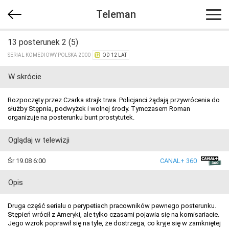
Teleman
13 posterunek 2 (5)
SERIAL KOMEDIOWY POLSKA 2000
OD 12 LAT
W skrócie
Rozpoczęty przez Czarka strajk trwa. Policjanci żądają przywrócenia do
służby Stępnia, podwyżek i wolnej środy. Tymczasem Roman
organizuje na posterunku bunt prostytutek.
Oglądaj w telewizji
Śr 19.08 6:00
CANAL+ 360
Opis
Druga część serialu o perypetiach pracowników pewnego posterunku.
Stępień wrócił z Ameryki, ale tylko czasami pojawia się na komisariacie.
Jego wzrok poprawił się na tyle, że dostrzega, co kryje się w zamkniętej