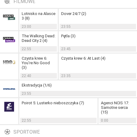
FILMOWE
Lotnisko na Alasce
Dover 24/7 (2)
3 (8)
23:00
23:55
The Walking Dead:
Pętla (3)
Dead City 2 (4)
22:55
23:45
Czysta krew 6:
Czysta krew 6: At Last (4)
You're No Good
(3)
22:40
23:35
Ekstradycja (1/6)
23:55
Poirot 5: Lusterko nieboszczyka (7)
Agenci NCIS 17:
Samotne serca
(15)
22:55
0:00
SPORTOWE