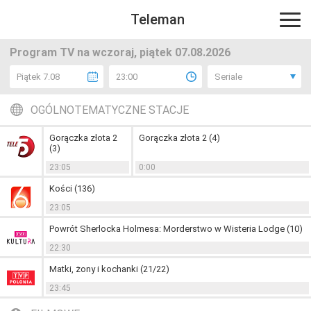
Teleman
Program TV na wczoraj, piątek 07.08.2026
Piątek 7.08
23:00
Seriale
OGÓLNOTEMATYCZNE STACJE
Gorączka złota 2
Gorączka złota 2 (4)
(3)
23:05
0:00
Kości (136)
23:05
Powrót Sherlocka Holmesa: Morderstwo w Wisteria Lodge (10)
22:30
Matki, żony i kochanki (21/22)
23:45