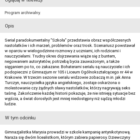
Oglądaj w telewizji
Program archiwalny.
Opis
Serial paradokumentalny "Szkoła" przedstawia obraz współczesnych
nastolatków i ich marzeń, problemów oraz trosk. Scenariusz powstawał
w oparciu w wielogodzinne rozmowy z uczniami, ich rodzicami i
nauczycielami. Trudny okres dojrzewania wiąże się z buntem,
negowaniem autorytetów, potrzebą bycia zauważonym, a także
sięganiem po to, co zakazane. Bohaterami serialu są nauczyciele i ich
podopieczni z Gimnazjum nr 105 i Liceum Ogólnokształcącego nr 44 w
Krakowie. W trzecim sezonie serialu widzowie zobaczą m.in. jak Anna
Turczyn, nauczycielka języka angielskiego, zostaje oskarżona o
molestowanie czy żądnych sławy nastolatków, którzy nagrywają seks
taśmę. Zakończenie każdej historii pokazuje, że nie istnieją sytuacje bez
wyjścia, a świat dorosłych jest mniej niedostępny niż sądzą młodzi
ludzie.
W tym odcinku
Gimnazjalistka Marysia prowadzi w szkole kampanię antynikotynową.
Naraża się dwóm licealistkom, którym zabiera papierosy. Dziewczyny