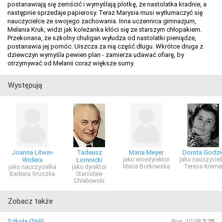
postanawiają się zemścić i wymyślają plotkę, że nastolatka kradnie, a
następnie sprzedaje papierosy. Teraz Marysia musi wytłumaczyć się
nauczycielce ze swojego zachowania. Inna uczennica gimnazjum,
Melania Kruk, widzi jak koleżanka kłóci się ze starszym chłopakiem.
Przekonana, że szkolny chuligan wyłudza od nastolatki pieniądze,
postanawia jej pomóc. Uiszcza za nią część długu. Wkrótce druga z
dziewczyn wymyśla pewien plan - zamierza udawać ofiarę, by
otrzymywać od Melanii coraz większe sumy.
Występują
Joanna Litwin-
Tadeusz
Maria Meyer
Dorota Godzi
Widera
Łomnicki
jako wicedyrektor
jako nauczyciel
Maria Borkowska
Teresa Kreme
jako nauczycielka
jako dyrektor
Barbara Gruszka
Stanisław
Chlebowski
Zobacz także
Szkoła (569)
Pon, 10.08
2:25