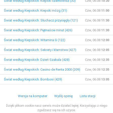
Świat według Kiepskich: Kiepski czarnowidz (30)
Czw, 06.08
10:30
Świat według Kiepskich: Kiepski mózg (31)
Czw, 06.08
11:00
Świat według Kiepskich: Słuchacz przysięgły (121)
Czw, 06.08
11:30
Świat według Kiepskich: Piętnaście minut (426)
Czw, 06.08
11:30
Świat według Kiepskich: Witamina G (122)
Czw, 06.08
12:00
Świat według Kiepskich: Sekrety i kłamstwa (427)
Czw, 06.08
12:05
Świat według Kiepskich: Dzień Szakala (428)
Czw, 06.08
12:35
Świat według Kiepskich: Casino de Renta 2000 (209)
Czw, 06.08
12:35
Świat według Kiepskich: Bomboni (429)
Czw, 06.08
13:05
Wersja na komputer
Wyślij opinię
Lista stacji
Dzięki plikom cookie nasz serwis może działać lepiej. Korzystając z niego
zgadzasz się na ich użycie.