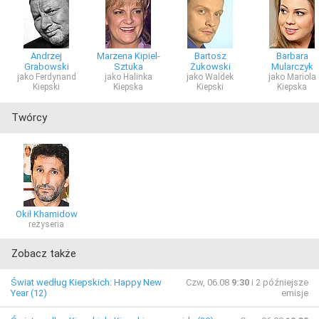
Andrzej
Marzena Kipiel-
Bartosz
Barbara
Grabowski
Sztuka
Żukowski
Mularczyk
jako Ferdynand
jako Halinka
jako Waldek
jako Mariola
Kiepski
Kiepska
Kiepski
Kiepska
Twórcy
Okił Khamidow
reżyseria
Zobacz także
Świat według Kiepskich: Happy New
Czw, 06.08
9:30
i 2 późniejsze
Year (12)
emisje