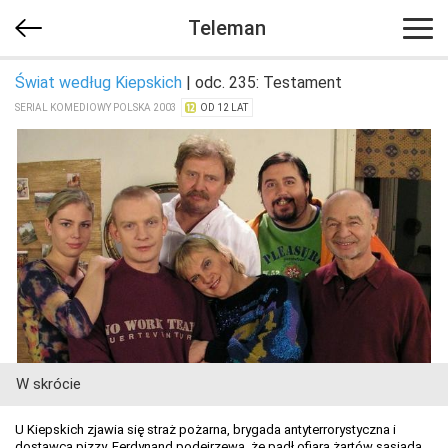
Teleman
Świat według Kiepskich
| odc. 235: Testament
SERIAL KOMEDIOWY POLSKA 2003
OD 12 LAT
W skrócie
U Kiepskich zjawia się straż pożarna, brygada antyterrorystyczna i
dostawca pizzy. Ferdynand podejrzewa, że padł ofiarą żartów sąsiada.