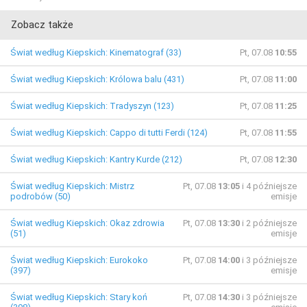
Zobacz także
Świat według Kiepskich: Kinematograf (33)
Pt, 07.08
10:55
Świat według Kiepskich: Królowa balu (431)
Pt, 07.08
11:00
Świat według Kiepskich: Tradyszyn (123)
Pt, 07.08
11:25
Świat według Kiepskich: Cappo di tutti Ferdi (124)
Pt, 07.08
11:55
Świat według Kiepskich: Kantry Kurde (212)
Pt, 07.08
12:30
Świat według Kiepskich: Mistrz
Pt, 07.08
13:05
i 4 późniejsze
podrobów (50)
emisje
Świat według Kiepskich: Okaz zdrowia
Pt, 07.08
13:30
i 2 późniejsze
(51)
emisje
Świat według Kiepskich: Eurokoko
Pt, 07.08
14:00
i 3 późniejsze
(397)
emisje
Świat według Kiepskich: Stary koń
Pt, 07.08
14:30
i 3 późniejsze