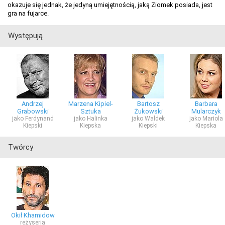
okazuje się jednak, że jedyną umiejętnością, jaką Ziomek posiada, jest
gra na fujarce.
Występują
Andrzej
Marzena Kipiel-
Bartosz
Barbara
Grabowski
Sztuka
Żukowski
Mularczyk
jako Ferdynand
jako Halinka
jako Waldek
jako Mariola
Kiepski
Kiepska
Kiepski
Kiepska
Twórcy
Okił Khamidow
reżyseria