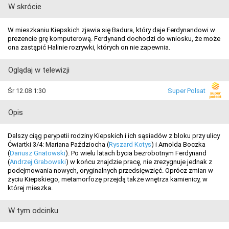
W skrócie
W mieszkaniu Kiepskich zjawia się Badura, który daje Ferdynandowi w
prezencie grę komputerową. Ferdynand dochodzi do wniosku, że może
ona zastąpić Halinie rozrywki, których on nie zapewnia.
Oglądaj w telewizji
Śr 12.08 1:30
Super Polsat
Opis
Dalszy ciąg perypetii rodziny Kiepskich i ich sąsiadów z bloku przy ulicy
Ćwiartki 3/4: Mariana Paździocha (
Ryszard Kotys
) i Arnolda Boczka
(
Dariusz Gnatowski
). Po wielu latach bycia bezrobotnym Ferdynand
(
Andrzej Grabowski
) w końcu znajdzie pracę, nie zrezygnuje jednak z
podejmowania nowych, oryginalnych przedsięwzięć. Oprócz zmian w
życiu Kiepskiego, metamorfozę przejdą także wnętrza kamienicy, w
której mieszka.
W tym odcinku