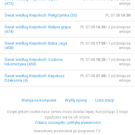
(473)
emisje
Świat według Kiepskich: Pielgrzymka (55)
Pt, 07.08
16:30
Świat według Kiepskich: Małpia grypa
Pt, 07.08
16:35
i 2 późniejsze
(474)
emisje
Świat według Kiepskich: Baba Jaga
Pt, 07.08
17:55
i 1 późniejsza
(458)
emisja
Świat według Kiepskich: Szalona
Pt, 07.08
18:25
i 1 późniejsza
lokomotywa (459)
emisja
Świat według Kiepskich: Kapelusz
Pt, 07.08
21:00
i 2 późniejsze
Dżeksona (4)
emisje
Wersja na komputer
Wyślij opinię
Lista stacji
Dzięki plikom cookie nasz serwis może działać lepiej. Korzystając z niego
zgadzasz się na ich użycie.
Zobacz szczegóły i politykę prywatności
Internetowy przewodnik po programie TV.