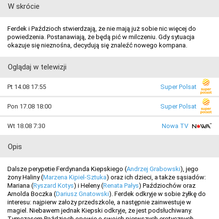
W skrócie
Ferdek i Paździoch stwierdzają, że nie mają już sobie nic więcej do
powiedzenia. Postanawiają, że będą pić w milczeniu. Gdy sytuacja
okazuje się nieznośna, decydują się znaleźć nowego kompana.
Oglądaj w telewizji
Pt 14.08 17:55
Super Polsat
Pon 17.08 18:00
Super Polsat
Wt 18.08 7:30
Nowa TV
Opis
Dalsze perypetie Ferdynanda Kiepskiego (
Andrzej Grabowski
), jego
żony Haliny (
Marzena Kipiel-Sztuka
) oraz ich dzieci, a także sąsiadów:
Mariana (
Ryszard Kotys
) i Heleny (
Renata Pałys
) Paździochów oraz
Arnolda Boczka (
Dariusz Gnatowski
). Ferdek odkryje w sobie żyłkę do
interesu: najpierw założy przedszkole, a następnie zainwestuje w
magiel. Niebawem jednak Kiepski odkryje, że jest podsłuchiwany.
Tymczasem Paździoch opowie o swoich pierwszych erotycznych