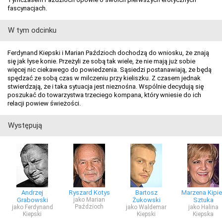
fascynacjach.
W tym odcinku
Ferdynand Kiepski i Marian Paździoch dochodzą do wniosku, że znają
się jak łyse konie. Przeżyli ze sobą tak wiele, że nie mają już sobie
więcej nic ciekawego do powiedzenia. Sąsiedzi postanawiają, że będą
spędzać ze sobą czas w milczeniu przy kieliszku. Z czasem jednak
stwierdzają, że i taka sytuacja jest nieznośna. Wspólnie decydują się
poszukać do towarzystwa trzeciego kompana, który wniesie do ich
relacji powiew świeżości.
Występują
Andrzej
Ryszard Kotys
Bartosz
Marzena Kipie
Grabowski
jako Marian
Żukowski
Sztuka
Paździoch
jako Ferdynand
jako Waldemar
jako Halina
Kiepski
Kiepski
Kiepska