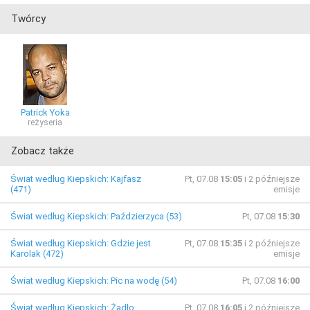
Twórcy
Patrick Yoka
reżyseria
Zobacz także
Świat według Kiepskich: Kajfasz
Pt, 07.08
15:05
i 2 późniejsze
(471)
emisje
Świat według Kiepskich: Paździerzyca (53)
Pt, 07.08
15:30
Świat według Kiepskich: Gdzie jest
Pt, 07.08
15:35
i 2 późniejsze
Karolak (472)
emisje
Świat według Kiepskich: Pic na wodę (54)
Pt, 07.08
16:00
Świat według Kiepskich: Żądło
Pt, 07.08
16:05
i 2 późniejsze