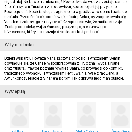
się od niej. Niebawem umiera mąż Kevser. Młoda wdowa zostaje sama z
5-letnim synem Yusufem w środowisku, które nie jest jej przyjazne.
Pewnego dnia kobieta ulega tragicznemu wypadkowi w domu i trafia do
szpitala. Przed śmiercią prosi swoją siostrę Seher, by zaopiekowała się
Yusufem i zabrała go z rezydencji. Chłopiec nie wie, że matka nie żyje.
Trafia pod opiekę wujka Yamana, potężnego, ale surowego
biznesmena, który nie okazuje dziecku ani krzty miłości.
W tym odcinku
Dzięki wsparciu Poyraza Nana zaczyna chodzić. Tymczasem Semih
dowiaduje się, że Cansel współpracowała z Trucizną i wydała Nanę
oraz Yusufa. Prawdę poznaje również Sahin, co prowadzi do konfliktu i
tragicznego wypadku. Tymczasem Ferit uwalnia Ayse z rąk Deryi, a
Aynur kończy relację z Sinanem po tym, jak odkrywa jego manipulacje.
Występują
Halil Ibrahim
Berat Rüzgar
Melih Ozkaya
Ömer Gecü