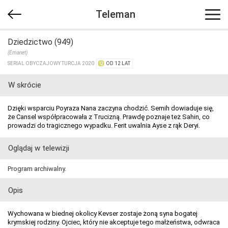
Teleman
Dziedzictwo (949)
(Emanet)
SERIAL OBYCZAJOWY TURCJA 2020
OD 12 LAT
W skrócie
Dzięki wsparciu Poyraza Nana zaczyna chodzić. Semih dowiaduje się,
że Cansel współpracowała z Trucizną. Prawdę poznaje też Sahin, co
prowadzi do tragicznego wypadku. Ferit uwalnia Ayse z rąk Deryi.
Oglądaj w telewizji
Program archiwalny.
Opis
Wychowana w biednej okolicy Kevser zostaje żoną syna bogatej
krymskiej rodziny. Ojciec, który nie akceptuje tego małżeństwa, odwraca