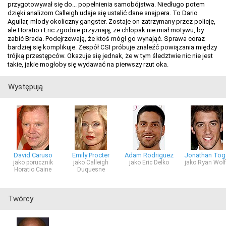
przygotowywał się do... popełnienia samobójstwa. Niedługo potem
dzięki analizom Calleigh udaje się ustalić dane snajpera. To Dario
Aguilar, młody okoliczny gangster. Zostaje on zatrzymany przez policję,
ale Horatio i Eric zgodnie przyznają, że chłopak nie miał motywu, by
zabić Brada. Podejrzewają, że ktoś mógł go wynająć. Sprawa coraz
bardziej się komplikuje. Zespół CSI próbuje znaleźć powiązania między
trójką przestępców. Okazuje się jednak, że w tym śledztwie nic nie jest
takie, jakie mogłoby się wydawać na pierwszy rzut oka.
Występują
David Caruso
Emily Procter
Adam Rodriguez
Jonathan To
jako porucznik
jako Calleigh
jako Eric Delko
jako Ryan Wol
Horatio Caine
Duquesne
Twórcy