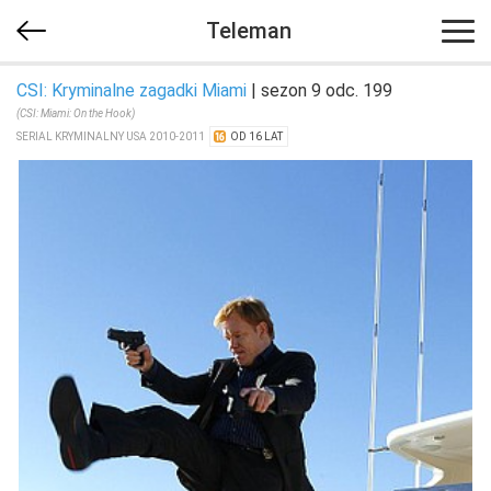
Teleman
CSI: Kryminalne zagadki Miami
| sezon 9 odc. 199
(CSI: Miami: On the Hook)
SERIAL KRYMINALNY USA 2010-2011
OD 16 LAT