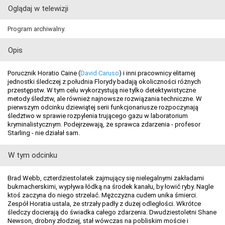
Oglądaj w telewizji
Program archiwalny.
Opis
Porucznik Horatio Caine (
David Caruso
) i inni pracownicy elitarnej
jednostki śledczej z południa Florydy badają okoliczności różnych
przestępstw. W tym celu wykorzystują nie tylko detektywistyczne
metody śledztw, ale również najnowsze rozwiązania techniczne. W
pierwszym odcinku dziewiątej serii funkcjonariusze rozpoczynają
śledztwo w sprawie rozpylenia trującego gazu w laboratorium
kryminalistycznym. Podejrzewają, że sprawca zdarzenia - profesor
Starling - nie działał sam.
W tym odcinku
Brad Webb, czterdziestolatek zajmujący się nielegalnymi zakładami
bukmacherskimi, wypływa łódką na środek kanału, by łowić ryby. Nagle
ktoś zaczyna do niego strzelać. Mężczyzna cudem unika śmierci.
Zespół Horatia ustala, że strzały padły z dużej odległości. Wkrótce
śledczy docierają do świadka całego zdarzenia. Dwudziestoletni Shane
Newson, drobny złodziej, stał wówczas na pobliskim moście i