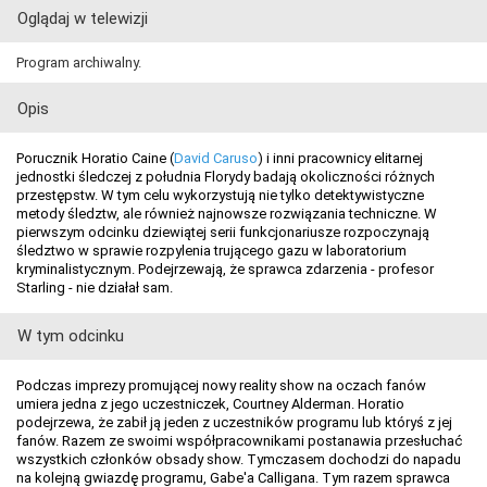
Oglądaj w telewizji
Program archiwalny.
Opis
Porucznik Horatio Caine (
David Caruso
) i inni pracownicy elitarnej
jednostki śledczej z południa Florydy badają okoliczności różnych
przestępstw. W tym celu wykorzystują nie tylko detektywistyczne
metody śledztw, ale również najnowsze rozwiązania techniczne. W
pierwszym odcinku dziewiątej serii funkcjonariusze rozpoczynają
śledztwo w sprawie rozpylenia trującego gazu w laboratorium
kryminalistycznym. Podejrzewają, że sprawca zdarzenia - profesor
Starling - nie działał sam.
W tym odcinku
Podczas imprezy promującej nowy reality show na oczach fanów
umiera jedna z jego uczestniczek, Courtney Alderman. Horatio
podejrzewa, że zabił ją jeden z uczestników programu lub któryś z jej
fanów. Razem ze swoimi współpracownikami postanawia przesłuchać
wszystkich członków obsady show. Tymczasem dochodzi do napadu
na kolejną gwiazdę programu, Gabe'a Calligana. Tym razem sprawca