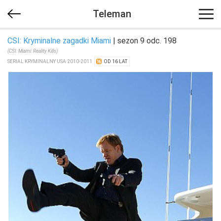
Teleman
CSI: Kryminalne zagadki Miami
| sezon 9 odc. 198
(CSI: Miami: Reality Kills)
SERIAL KRYMINALNY USA 2010-2011
OD 16 LAT