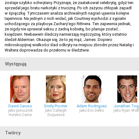
zostaje szybko schwytany. Przyznaje, że zaatakował celebrytę, gdyż ten
sprzedał jego bratu narkotyki z trucizną. Po ich zażyciu chłopak zapadł
w śpiączkę. Tymczasem analiza archiwalnych nagrań ujawnia kolejne
tajemnice. Na jednym z nich widać, jak Courtney wychodzi z sypialni
uchodzącego za playboya Zachary'ego Rittnera. Ten zapewnia jednak,
że nigdy nie uprawiał seksu z żadną kobietą, bo planuje zostać...
księdzem. Niebawem śledczy namierzają mężczyznę, który ostatnio
śledził Alderman. Okazuje się, że to jej mąż, James. Dopiero
mikroskopijnej wielkości ślad odkryty na miejscu zbrodni przez Natalię i
Waltera doprowadza do przełomu w śledztwie.
Występują
David Caruso
Emily Procter
Adam Rodriguez
Jonathan To
jako porucznik
jako Calleigh
jako Eric Delko
jako Ryan Wol
Horatio Caine
Duquesne
Twórcy