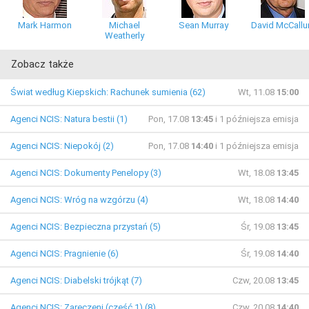
Mark Harmon
Michael
Sean Murray
David McCall
Weatherly
Zobacz także
Świat według Kiepskich: Rachunek sumienia (62)
Wt, 11.08
15:00
Agenci NCIS: Natura bestii (1)
Pon, 17.08
13:45
i 1 późniejsza emisja
Agenci NCIS: Niepokój (2)
Pon, 17.08
14:40
i 1 późniejsza emisja
Agenci NCIS: Dokumenty Penelopy (3)
Wt, 18.08
13:45
Agenci NCIS: Wróg na wzgórzu (4)
Wt, 18.08
14:40
Agenci NCIS: Bezpieczna przystań (5)
Śr, 19.08
13:45
Agenci NCIS: Pragnienie (6)
Śr, 19.08
14:40
Agenci NCIS: Diabelski trójkąt (7)
Czw, 20.08
13:45
Agenci NCIS: Zaręczeni (część 1) (8)
Czw, 20.08
14:40