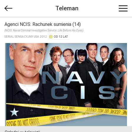
Teleman
Agenci NCIS: Rachunek sumienia (14)
(NCIS: Naval Criminal Investigative Service: Life Before His Eyes)
SERIAL SENSACYJNY USA 2012
OD 12 LAT