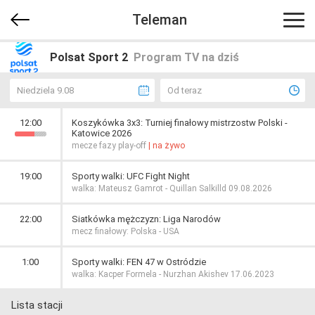
Teleman
Polsat Sport 2
Program TV na dziś
Niedziela 9.08
Od teraz
12:00
Koszykówka 3x3: Turniej finałowy mistrzostw Polski -
Katowice 2026
mecze fazy play-off
| na żywo
19:00
Sporty walki: UFC Fight Night
walka: Mateusz Gamrot - Quillan Salkilld 09.08.2026
22:00
Siatkówka mężczyzn: Liga Narodów
mecz finałowy: Polska - USA
1:00
Sporty walki: FEN 47 w Ostródzie
walka: Kacper Formela - Nurzhan Akishev 17.06.2023
Lista stacji