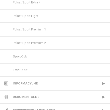
FILMBOX+ Emotion
Polsat Sport Extra 4
FILMBOX+ Festival
Polsat Sport Fight
FILMBOX+ Hits
Polsat Sport Premium 1
FILMBOX+ One
Polsat Sport Premium 2
FX
SportKlub
FX Comedy
TVP Sport
HBO
INFORMACYJNE
HBO 2
Polsat News
DOKUMENTALNE