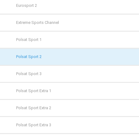
TVP Polonia
CANAL+ Premium
Eurosport 2
TVS
CANAL+ Seriale
Extreme Sports Channel
WP
Cinemax
Polsat Sport 1
ZOOM
Cinemax 2
Polsat Sport 2
Comedy Central
Polsat Sport 3
Film Cafe
Polsat Sport Extra 1
FILMBOX+ Action
Polsat Sport Extra 2
FILMBOX+ Comedy
Polsat Sport Extra 3