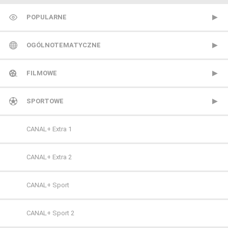
POPULARNE
TVP 1
OGÓLNOTEMATYCZNE
TVP 2
Metro TV
FILMOWE
Polsat
Nowa TV
13 Ulica
SPORTOWE
TVN
Polonia 1
ale kino+
CANAL+ Extra 1
Polsat 2
AMC
CANAL+ Extra 2
Super Polsat
Antena HD
CANAL+ Sport
Tele 5
AXN
CANAL+ Sport 2