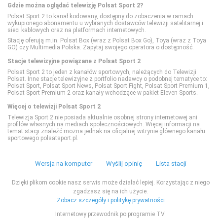
Gdzie można oglądać telewizję Polsat Sport 2?
Polsat Sport 2 to kanał kodowany, dostępny do zobaczenia w ramach
PLANETE+
wykupionego abonamentu u wybranych dostawców telewizji satelitarnej i
sieci kablowych oraz na platformach internetowych.
Stację oferują m.in. Polsat Box (wraz z Polsat Box Go), Toya (wraz z Toya
Polsat Doku
GO) czy Multimedia Polska. Zapytaj swojego operatora o dostępność.
Stacje telewizyjne powiązane z Polsat Sport 2
Polsat Sport 2 to jeden z kanałów sportowych, należących do Telewizji
Polsat Viasat Explore
Polsat. Inne stacje telewizyjne z portfolio nadawcy o podobnej tematyce to:
Polsat Sport, Polsat Sport News, Polsat Sport Fight, Polsat Sport Premium 1,
Polsat Sport Premium 2 oraz kanały wchodzące w pakiet Eleven Sports.
Polsat Viasat History
Więcej o telewizji Polsat Sport 2
Telewizja Sport 2 nie posiada aktualnie osobnej strony internetowej ani
profilów własnych na mediach społecznościowych. Więcej informacji na
Polsat Viasat Nature
temat stacji znaleźć można jednak na oficjalnej witrynie głównego kanału
sportowego polsatsport.pl.
Travel
Wersja na komputer
Wyślij opinię
Lista stacji
Dzięki plikom cookie nasz serwis może działać lepiej. Korzystając z niego
TVP Dokument
zgadzasz się na ich użycie.
Zobacz szczegóły i politykę prywatności
TVP Historia
Internetowy przewodnik po programie TV.