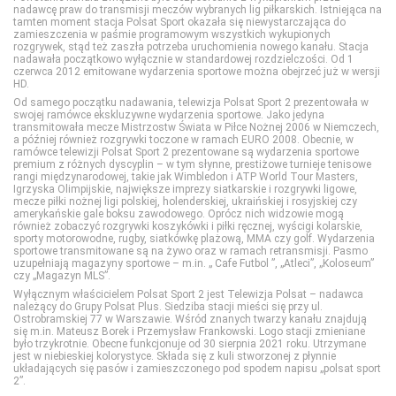
nadawcę praw do transmisji meczów wybranych lig piłkarskich. Istniejąca na
tamten moment stacja Polsat Sport okazała się niewystarczająca do
zamieszczenia w paśmie programowym wszystkich wykupionych
Show TV
DTX (d. Discovery Turbo Xtra)
Polsat Games
Nickelodeon
rozgrywek, stąd też zaszła potrzeba uruchomienia nowego kanału. Stacja
nadawała początkowo wyłącznie w standardowej rozdzielczości. Od 1
czerwca 2012 emitowane wydarzenia sportowe można obejrzeć już w wersji
HD.
Stopklatka
Fokus TV
Polsat Play
Nicktoons
Od samego początku nadawania, telewizja Polsat Sport 2 prezentowała w
swojej ramówce ekskluzywne wydarzenia sportowe. Jako jedyna
transmitowała mecze Mistrzostw Świata w Piłce Nożnej 2006 w Niemczech,
a później również rozgrywki toczone w ramach EURO 2008. Obecnie, w
Sundance TV
HISTORY
Polsat Rodzina
TVP ABC
ramówce telewizji Polsat Sport 2 prezentowane są wydarzenia sportowe
premium z różnych dyscyplin – w tym słynne, prestiżowe turnieje tenisowe
rangi międzynarodowej, takie jak Wimbledon i ATP World Tour Masters,
TVN Fabuła
HISTORY 2
TLC
Igrzyska Olimpijskie, największe imprezy siatkarskie i rozgrywki ligowe,
mecze piłki nożnej ligi polskiej, holenderskiej, ukraińskiej i rosyjskiej czy
amerykańskie gale boksu zawodowego. Oprócz nich widzowie mogą
również zobaczyć rozgrywki koszykówki i piłki ręcznej, wyścigi kolarskie,
TVP Seriale
ID
TTV
sporty motorowodne, rugby, siatkówkę plażową, MMA czy golf. Wydarzenia
sportowe transmitowane są na żywo oraz w ramach retransmisji. Pasmo
uzupełniają magazyny sportowe – m.in. „ Cafe Futbol ”, „Atleci”, „Koloseum”
czy „Magazyn MLS”.
Viasat Epic Drama
Nat Geo People
TVN Style
Wyłącznym właścicielem Polsat Sport 2 jest Telewizja Polsat – nadawca
należący do Grupy Polsat Plus. Siedziba stacji mieści się przy ul.
Ostrobramskiej 77 w Warszawie. Wśród znanych twarzy kanału znajdują
się m.in. Mateusz Borek i Przemysław Frankowski. Logo stacji zmieniane
Warner TV
National Geographic
TVN Turbo
było trzykrotnie. Obecne funkcjonuje od 30 sierpnia 2021 roku. Utrzymane
jest w niebieskiej kolorystyce. Składa się z kuli stworzonej z płynnie
układających się pasów i zamieszczonego pod spodem napisu „polsat sport
2”.
National Geographic Wild
TVP Kobieta