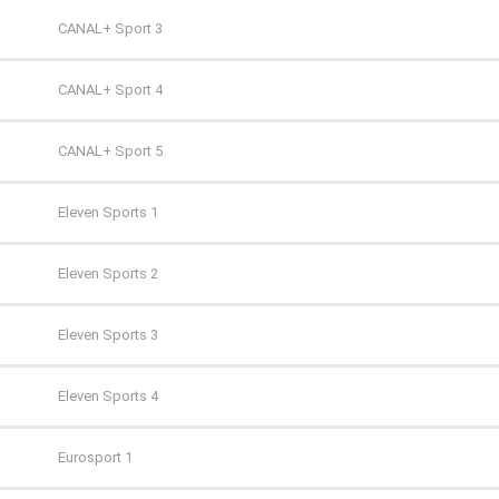
TV 4
AXN Black
CANAL+ Sport 3
TV 6
AXN Spin
CANAL+ Sport 4
TV Puls
AXN White
CANAL+ Sport 5
TV Puls 2
BBC First
Eleven Sports 1
TVN 7
CANAL+ 1
Eleven Sports 2
TVP HD
CANAL+ 360
Eleven Sports 3
TVP Kultura
CANAL+ 4K Ultra HD
Eleven Sports 4
TVP Kultura 2
CANAL+ Film
Eurosport 1