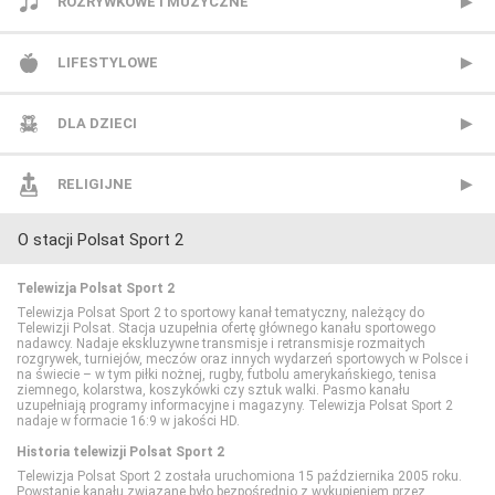
HBO 3
Republika
Animal Planet
ROZRYWKOWE I MUZYCZNE
Kino Polska
TVN24
BBC Earth
BBC Brit
LIFESTYLOWE
Paramount Network
TVN24 Biznes i Świat
CANAL+ Dokument
Mezzo
BBC Lifestyle
DLA DZIECI
Polsat Comedy Central Extra
TVP Info
CBS Reality
MTV Polska
CANAL+ Domo
Cartoon Network
RELIGIJNE
O stacji Polsat Sport 2
Polsat Film
Wydarzenia 24
CI Polsat
TVP Rozrywka
CANAL+ Kuchnia
Cartoonito
TV Trwam
Telewizja Polsat Sport 2
Polsat Film 2
Discovery Channel
Food Network
Disney Channel
Telewizja Polsat Sport 2 to sportowy kanał tematyczny, należący do
Telewizji Polsat. Stacja uzupełnia ofertę głównego kanału sportowego
nadawcy. Nadaje ekskluzywne transmisje i retransmisje rozmaitych
rozgrywek, turniejów, meczów oraz innych wydarzeń sportowych w Polsce i
Polsat Seriale
Discovery Historia
HGTV
Disney Junior
na świecie – w tym piłki nożnej, rugby, futbolu amerykańskiego, tenisa
ziemnego, kolarstwa, koszykówki czy sztuk walki. Pasmo kanału
uzupełniają programy informacyjne i magazyny. Telewizja Polsat Sport 2
nadaje w formacie 16:9 w jakości HD.
Romance TV
Discovery Life
Lifetime
Disney XD
Historia telewizji Polsat Sport 2
Telewizja Polsat Sport 2 została uruchomiona 15 października 2005 roku.
SCI FI
Discovery Science
Polsat Cafe
MiniMini+
Powstanie kanału związane było bezpośrednio z wykupieniem przez