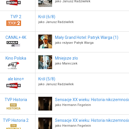
jako Janusz Radziwiłek
TVP 2
Król (6/8)
jako Janusz Radziwiłek
CANAL+ 4K
Mały Grand Hotel: Patryk Warga (1)
jako reżyser Patryk Warga
Kino Polska
Mniejsze zło
jako Mareczek
ale kino+
Król (5/8)
jako Janusz Radziwiłek
TVP Historia
Sensacje XX wieku: Historia nikczemnośc
jako Hermann Fegelein
TVP Historia 2
Sensacje XX wieku: Historia nikczemnośc
jako Hermann Fegelein