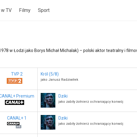
 w TV
Filmy
Sport
1978 w Łodzi jako Borys Michał Michalak) – polski aktor teatralny i filmo
TVP 2
Król (5/8)
jako Janusz Radziwiłek
CANAL+ Premium
Dziki
jako zabity żołnierz ochraniający konwój
CANAL+ 1
Dziki
jako zabity żołnierz ochraniający konwój