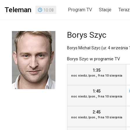
Teleman
Program TV
Stacje
Teraz
10
:
08
Borys Szyc
Borys Michał Szyc (ur. 4 września 
Borys Szyc w programie TV
1:35
noc niedz./pon., 9 na 10 sierpnia
1:45
noc niedz./pon., 9 na 10 sierpnia
2:45
noc niedz./pon., 9 na 10 sierpnia