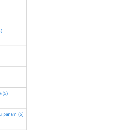
4)
e (5)
ulipanami (6)