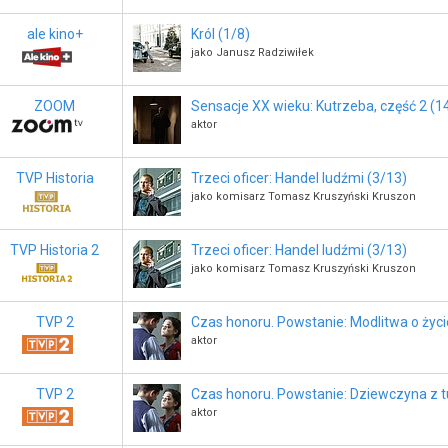
ale kino+
Król (1/8)
jako Janusz Radziwiłek
ZOOM
Sensacje XX wieku: Kutrzeba, część 2 (1
aktor
TVP Historia
Trzeci oficer: Handel ludźmi (3/13)
jako komisarz Tomasz Kruszyński Kruszon
TVP Historia 2
Trzeci oficer: Handel ludźmi (3/13)
jako komisarz Tomasz Kruszyński Kruszon
TVP 2
Czas honoru. Powstanie: Modlitwa o życi
aktor
TVP 2
Czas honoru. Powstanie: Dziewczyna z t
aktor