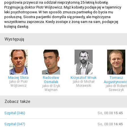
pogotowia przywozi na oddział nieprzytomną 25-letnią kobietę.
Przyjmuje ją doktor Piotr Wójtowicz. Mąż kobiety podaje jej w tajemnicy
leki psychotropowe. W ten sposób zmusza partnerkę do bycia mu
posłuszną. Siostra pacjentki domyśla się prawdy, ale mężczyzna
wszystkiemu zaprzecza. Kiedy zostaje z żoną sam na sam, podaje jej
kolejną dawkę.
Występują
Maciej Słota
Radosław
Krzysztof Wnuk
Tomasz
jako dr Piotr
Osmalak
jako dr Michał
Augustynowic
Wójtowicz
Morawski
jako dr Eryk
jako dr Robert
Wajman
Szewczyk
Zobacz także
Szpital (346)
So, 08.08
15:45
Szpital (347)
So, 08.08
16:45