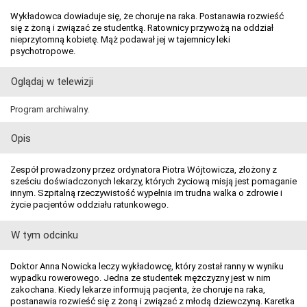
Wykładowca dowiaduje się, że choruje na raka. Postanawia rozwieść
się z żoną i związać ze studentką. Ratownicy przywożą na oddział
nieprzytomną kobietę. Mąż podawał jej w tajemnicy leki
psychotropowe.
Oglądaj w telewizji
Program archiwalny.
Opis
Zespół prowadzony przez ordynatora Piotra Wójtowicza, złożony z
sześciu doświadczonych lekarzy, których życiową misją jest pomaganie
innym. Szpitalną rzeczywistość wypełnia im trudna walka o zdrowie i
życie pacjentów oddziału ratunkowego.
W tym odcinku
Doktor Anna Nowicka leczy wykładowcę, który został ranny w wyniku
wypadku rowerowego. Jedna ze studentek mężczyzny jest w nim
zakochana. Kiedy lekarze informują pacjenta, że choruje na raka,
postanawia rozwieść się z żoną i związać z młodą dziewczyną. Karetka